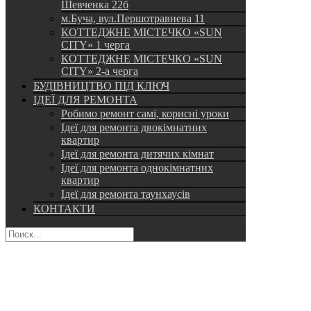
Шевченка 22б
м.Буча, вул.Першотравнева 11
КОТТЕДЖНЕ МІСТЕЧКО «SUN
CITY» 1 черга
КОТТЕДЖНЕ МІСТЕЧКО «SUN
CITY» 2-а черга
БУДІВНИЦТВО ПІД КЛЮЧ
ІДЕЇ ДЛЯ РЕМОНТА
Робимо ремонт самі, корисні уроки
Ідеї для ремонта двокімнатних
квартир
Ідеї для ремонта дитячих кімнат
Ідеї для ремонта однокімнатних
квартир
Ідеї для ремонта таунхаусів
КОНТАКТИ