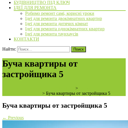
БУДІВНИЦТВО ПІД КЛЮЧ
ІДЕЇ ДЛЯ РЕМОНТА
Робимо ремонт самі, корисні уроки
Ідеї для ремонта двокімнатних квартир
Ідеї для ремонта дитячих кімнат
Ідеї для ремонта однокімнатних квартир
Ідеї для ремонта таунхаусів
КОНТАКТИ
Найти:
Буча квартиры от
застройщика 5
ArchiBVbud - надежный застройщик
>
г.Буча,
ул.Первомайская 11
>
Буча квартиры от застройщика 5
Буча квартиры от застройщика 5
←
Previous