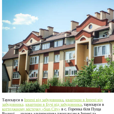
Таунхауси в
Ірпені від забудовника
,
квартири в Ірпені від
забудовника,
квартири в Бучі від забудовника
, таунхауси в
коттеджному містечку «Sun City»
в с. Горенка біля Пуща
Водиці — чудова альтернатива таунхаусам в Ірпені та