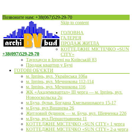
Позвоните нам: +38(067)529-29-70
Skip to content
ГОЛОВНА
ГАЛЕРЕЯ
ПРОДАЖ ЖИТЛА
КОТТЕДЖНЕ МІСТЕЧКО «SUN
+38(097)529-29-70
CITY»
Таунхауси в Ірпені на Київській 83
Продаж квартир у Бучі
ГОТОВІ ОБ’ЄКТИ
м. Ірпінь, вул. Українська 106а
м. Ірпінь, вул. Мечникова 112-114
м. Ірпінь, вул. Мечникова 116
ЖК «Академквартал» III черга — м. Ірпінь, вул.
Новооскольска 2ц
м.Буча, бульв. Богдана Хмельницького 15-17
м.Буча, вул.Вишнева 26
Житловий будинок — м. Буча, вул. Шевченка 22б
м.Буча, вул.Першотравнева 11
КОТТЕДЖНЕ МІСТЕЧКО «SUN CITY» 1 черга
КОТТЕДЖНЕ МІСТЕЧКО «SUN CITY» 2-а черга