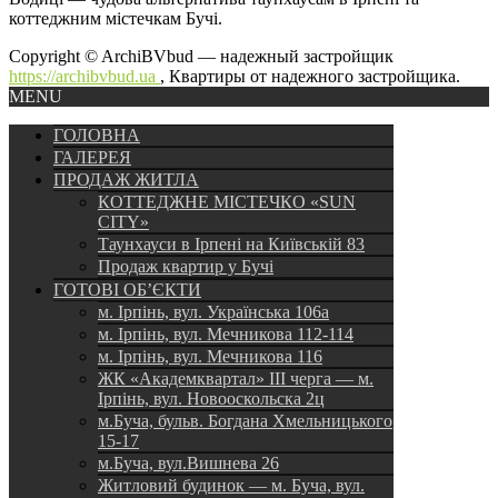
коттеджним містечкам Бучі.
Copyright © ArchiBVbud — надежный застройщик
https://archibvbud.ua
, Квартиры от надежного застройщика.
MENU
ГОЛОВНА
ГАЛЕРЕЯ
ПРОДАЖ ЖИТЛА
КОТТЕДЖНЕ МІСТЕЧКО «SUN
CITY»
Таунхауси в Ірпені на Київській 83
Продаж квартир у Бучі
ГОТОВІ ОБ’ЄКТИ
м. Ірпінь, вул. Українська 106а
м. Ірпінь, вул. Мечникова 112-114
м. Ірпінь, вул. Мечникова 116
ЖК «Академквартал» III черга — м.
Ірпінь, вул. Новооскольска 2ц
м.Буча, бульв. Богдана Хмельницького
15-17
м.Буча, вул.Вишнева 26
Житловий будинок — м. Буча, вул.