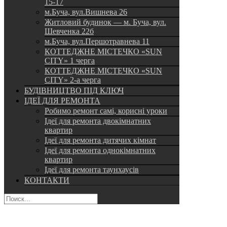
15-17
м.Буча, вул.Вишнева 26
Житловий будинок — м. Буча, вул.
Шевченка 22б
м.Буча, вул.Першотравнева 11
КОТТЕДЖНЕ МІСТЕЧКО «SUN
CITY» 1 черга
КОТТЕДЖНЕ МІСТЕЧКО «SUN
CITY» 2-а черга
БУДІВНИЦТВО ПІД КЛЮЧ
ІДЕЇ ДЛЯ РЕМОНТА
Робимо ремонт самі, корисні уроки
Ідеї для ремонта двокімнатних
квартир
Ідеї для ремонта дитячих кімнат
Ідеї для ремонта однокімнатних
квартир
Ідеї для ремонта таунхаусів
КОНТАКТИ