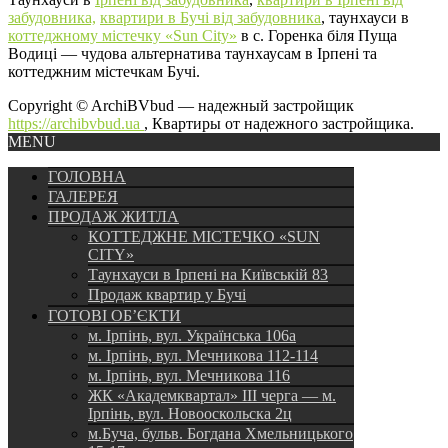
забудовника,
квартири в Бучі від забудовника
, таунхауси в
коттеджному містечку «Sun City»
в с. Горенка біля Пуща
Водиці — чудова альтернатива таунхаусам в Ірпені та
коттеджним містечкам Бучі.
Copyright © ArchiBVbud — надежный застройщик
https://archibvbud.ua
, Квартиры от надежного застройщика.
MENU
ГОЛОВНА
ГАЛЕРЕЯ
ПРОДАЖ ЖИТЛА
КОТТЕДЖНЕ МІСТЕЧКО «SUN
CITY»
Таунхауси в Ірпені на Київській 83
Продаж квартир у Бучі
ГОТОВІ ОБ’ЄКТИ
м. Ірпінь, вул. Українська 106а
м. Ірпінь, вул. Мечникова 112-114
м. Ірпінь, вул. Мечникова 116
ЖК «Академквартал» III черга — м.
Ірпінь, вул. Новооскольска 2ц
м.Буча, бульв. Богдана Хмельницького