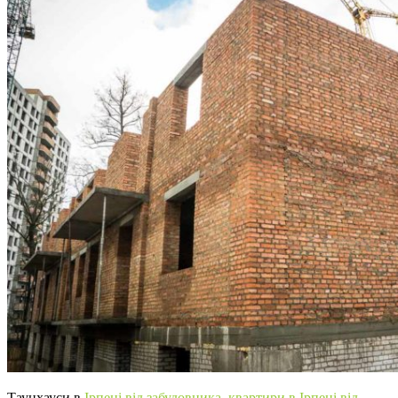
Таунхауси в
Ірпені від забудовника
,
квартири в Ірпені від