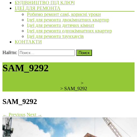
БУДІВНИЦТВО ПІД КЛЮЧ
ІДЕЇ ДЛЯ РЕМОНТА
Робимо ремонт самі, корисні уроки
Ідеї для ремонта двокімнатних квартир
Ідеї для ремонта дитячих кімнат
Ідеї для ремонта однокімнатних квартир
Ідеї для ремонта таунхаусів
КОНТАКТИ
Найти:
SAM_9292
ArchiBVbud - надежный застройщик
>
ЖК «Академквартал» 3
очередь, ход строительства
>
SAM_9292
SAM_9292
←
Previous
Next
→