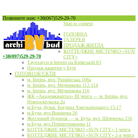
Позвоните нам: +38(067)529-29-70
Skip to content
ГОЛОВНА
ГАЛЕРЕЯ
ПРОДАЖ ЖИТЛА
КОТТЕДЖНЕ МІСТЕЧКО «SUN
+38(097)529-29-70
CITY»
Таунхауси в Ірпені на Київській 83
Продаж квартир у Бучі
ГОТОВІ ОБ’ЄКТИ
м. Ірпінь, вул. Українська 106а
м. Ірпінь, вул. Мечникова 112-114
м. Ірпінь, вул. Мечникова 116
ЖК «Академквартал» III черга — м. Ірпінь, вул.
Новооскольска 2ц
м.Буча, бульв. Богдана Хмельницького 15-17
м.Буча, вул.Вишнева 26
Житловий будинок — м. Буча, вул. Шевченка 22б
м.Буча, вул.Першотравнева 11
КОТТЕДЖНЕ МІСТЕЧКО «SUN CITY» 1 черга
КОТТЕДЖНЕ МІСТЕЧКО «SUN CITY» 2-а черга