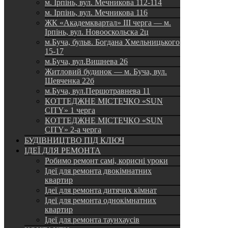
м. Ірпінь, вул. Мечникова 112-114
м. Ірпінь, вул. Мечникова 116
ЖК «Академквартал» III черга — м.
Ірпінь, вул. Новооскольска 2ц
м.Буча, бульв. Богдана Хмельницького
15-17
м.Буча, вул.Вишнева 26
Житловий будинок — м. Буча, вул.
Шевченка 22б
м.Буча, вул.Першотравнева 11
КОТТЕДЖНЕ МІСТЕЧКО «SUN
CITY» 1 черга
КОТТЕДЖНЕ МІСТЕЧКО «SUN
CITY» 2-а черга
БУДІВНИЦТВО ПІД КЛЮЧ
ІДЕЇ ДЛЯ РЕМОНТА
Робимо ремонт самі, корисні уроки
Ідеї для ремонта двокімнатних
квартир
Ідеї для ремонта дитячих кімнат
Ідеї для ремонта однокімнатних
квартир
Ідеї для ремонта таунхаусів