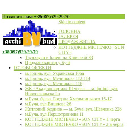
Позвоните нам: +38(067)529-29-70
Skip to content
ГОЛОВНА
ГАЛЕРЕЯ
ПРОДАЖ ЖИТЛА
КОТТЕДЖНЕ МІСТЕЧКО «SUN
+38(097)529-29-70
CITY»
Таунхауси в Ірпені на Київській 83
Продаж квартир у Бучі
ГОТОВІ ОБ’ЄКТИ
м. Ірпінь, вул. Українська 106а
м. Ірпінь, вул. Мечникова 112-114
м. Ірпінь, вул. Мечникова 116
ЖК «Академквартал» III черга — м. Ірпінь, вул.
Новооскольска 2ц
м.Буча, бульв. Богдана Хмельницького 15-17
м.Буча, вул.Вишнева 26
Житловий будинок — м. Буча, вул. Шевченка 22б
м.Буча, вул.Першотравнева 11
КОТТЕДЖНЕ МІСТЕЧКО «SUN CITY» 1 черга
КОТТЕДЖНЕ МІСТЕЧКО «SUN CITY» 2-а черга