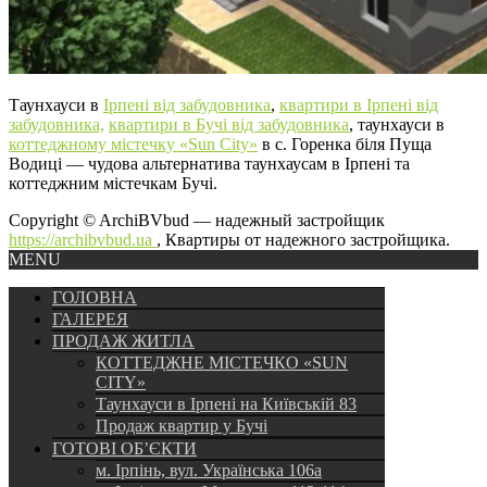
Таунхауси в
Ірпені від забудовника
,
квартири в Ірпені від
забудовника,
квартири в Бучі від забудовника
, таунхауси в
коттеджному містечку «Sun City»
в с. Горенка біля Пуща
Водиці — чудова альтернатива таунхаусам в Ірпені та
коттеджним містечкам Бучі.
Copyright © ArchiBVbud — надежный застройщик
https://archibvbud.ua
, Квартиры от надежного застройщика.
MENU
ГОЛОВНА
ГАЛЕРЕЯ
ПРОДАЖ ЖИТЛА
КОТТЕДЖНЕ МІСТЕЧКО «SUN
CITY»
Таунхауси в Ірпені на Київській 83
Продаж квартир у Бучі
ГОТОВІ ОБ’ЄКТИ
м. Ірпінь, вул. Українська 106а