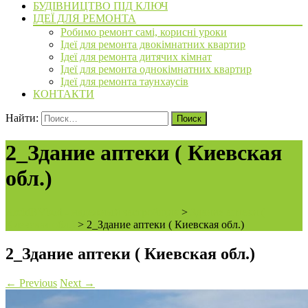
БУДІВНИЦТВО ПІД КЛЮЧ
ІДЕЇ ДЛЯ РЕМОНТА
Робимо ремонт самі, корисні уроки
Ідеї для ремонта двокімнатних квартир
Ідеї для ремонта дитячих кімнат
Ідеї для ремонта однокімнатних квартир
Ідеї для ремонта таунхаусів
КОНТАКТИ
Найти:
2_Здание аптеки ( Киевская
обл.)
ArchiBVbud - надежный застройщик
>
Здание аптеки (
Киевская обл.)
>
2_Здание аптеки ( Киевская обл.)
2_Здание аптеки ( Киевская обл.)
←
Previous
Next
→