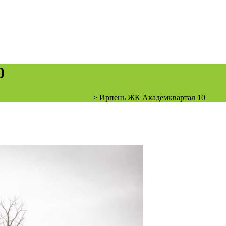
0
чередь, ход строительства
>
Ирпень ЖК Академквартал 10