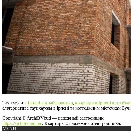
Таунхауси в
Ірпені від забудовника
,
квартири в Ірпені від забуд
альтернатива таунхаусам в Ірпені та коттеджним містечкам Бучі
Copyright © ArchiBVbud — надежный застройщик
https://archibvbud.ua
, Квартиры от надежного застройщика.
MENU