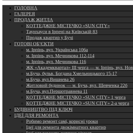
ГОЛОВНА
ГАЛЕРЕЯ
ПРОДАЖ ЖИТЛА
КОТТЕДЖНЕ МІСТЕЧКО «SUN CITY»
Таунхауси в Ірпені на Київській 83
Продаж квартир у Бучі
ГОТОВІ ОБ’ЄКТИ
м. Ірпінь, вул. Українська 106а
м. Ірпінь, вул. Мечникова 112-114
м. Ірпінь, вул. Мечникова 116
ЖК «Академквартал» III черга — м. Ірпінь, вул. Но
м.Буча, бульв. Богдана Хмельницького 15-17
м.Буча, вул.Вишнева 26
Житловий будинок — м. Буча, вул. Шевченка 22б
м.Буча, вул.Першотравнева 11
КОТТЕДЖНЕ МІСТЕЧКО «SUN CITY» 1 черга
КОТТЕДЖНЕ МІСТЕЧКО «SUN CITY» 2-а черга
БУДІВНИЦТВО ПІД КЛЮЧ
ІДЕЇ ДЛЯ РЕМОНТА
Робимо ремонт самі, корисні уроки
Ідеї для ремонта двокімнатних квартир