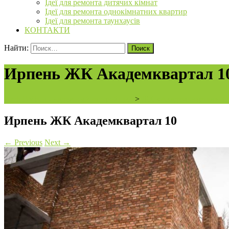
Ідеї для ремонта дитячих кімнат
Ідеї для ремонта однокімнатних квартир
Ідеї для ремонта таунхаусів
КОНТАКТИ
Найти:
Ирпень ЖК Академквартал 1
ArchiBVbud - надежный застройщик
>
ЖК «Академквартал» 3 о
Ирпень ЖК Академквартал 10
←
Previous
Next
→