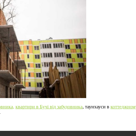
овника,
квартири в Бучі від забудовника
, таунхауси в
коттеджному
.