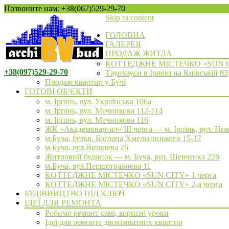
Позвоните нам: +38(067)529-29-70
Skip to content
ГОЛОВНА
ГАЛЕРЕЯ
ПРОДАЖ ЖИТЛА
КОТТЕДЖНЕ МІСТЕЧКО «SUN 
+38(097)529-29-70
Таунхауси в Ірпені на Київській 83
Продаж квартир у Бучі
ГОТОВІ ОБ’ЄКТИ
м. Ірпінь, вул. Українська 106а
м. Ірпінь, вул. Мечникова 112-114
м. Ірпінь, вул. Мечникова 116
ЖК «Академквартал» III черга — м. Ірпінь, вул. Но
м.Буча, бульв. Богдана Хмельницького 15-17
м.Буча, вул.Вишнева 26
Житловий будинок — м. Буча, вул. Шевченка 22б
м.Буча, вул.Першотравнева 11
КОТТЕДЖНЕ МІСТЕЧКО «SUN CITY» 1 черга
КОТТЕДЖНЕ МІСТЕЧКО «SUN CITY» 2-а черга
БУДІВНИЦТВО ПІД КЛЮЧ
ІДЕЇ ДЛЯ РЕМОНТА
Робимо ремонт самі, корисні уроки
Ідеї для ремонта двокімнатних квартир