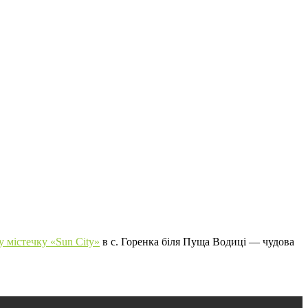
 містечку «Sun City»
в с. Горенка біля Пуща Водиці — чудова