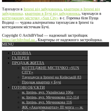
Таунхауси в
Ірпені від забудовника
,
квартири в Ірпені від
забудовника,
квартири в Бучі від забудовника
, таунхауси в
коттеджному містечку «Sun City»
в с. Горенка біля Пуща
Водиці — чудова альтернатива таунхаусам в Ірпені та
коттеджним містечкам Бучі.
Copyright © ArchiBVbud — надежный застройщик
https://archibvbud.ua
, Квартиры от надежного застройщика.
MENU
ГОЛОВНА
ГАЛЕРЕЯ
ПРОДАЖ ЖИТЛА
КОТТЕДЖНЕ МІСТЕЧКО «SUN
CITY»
Таунхауси в Ірпені на Київській 83
Продаж квартир у Бучі
ГОТОВІ ОБ’ЄКТИ
м. Ірпінь, вул. Українська 106а
м. Ірпінь, вул. Мечникова 112-114
м. Ірпінь, вул. Мечникова 116
ЖК «Академквартал» III черга — м.