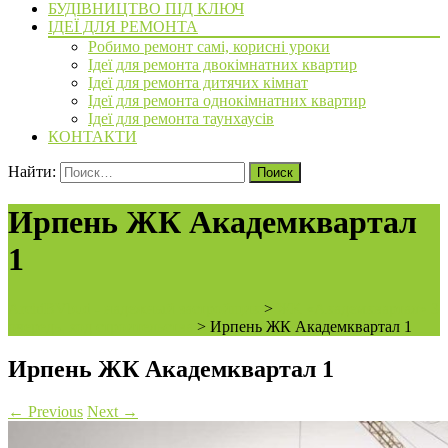
БУДІВНИЦТВО ПІД КЛЮЧ
ІДЕЇ ДЛЯ РЕМОНТА
Робимо ремонт самі, корисні уроки
Ідеї для ремонта двокімнатних квартир
Ідеї для ремонта дитячих кімнат
Ідеї для ремонта однокімнатних квартир
Ідеї для ремонта таунхаусів
КОНТАКТИ
Найти:
Ирпень ЖК Академквартал
1
ArchiBVbud - надежный застройщик
>
ЖК «Академквартал» 3
очередь, ход строительства
>
Ирпень ЖК Академквартал 1
Ирпень ЖК Академквартал 1
←
Previous
Next
→