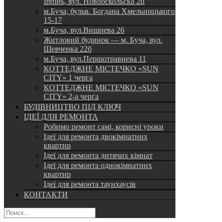
Ірпінь, вул. Новооскольска 2ц
м.Буча, бульв. Богдана Хмельницького
15-17
м.Буча, вул.Вишнева 26
Житловий будинок — м. Буча, вул.
Шевченка 22б
м.Буча, вул.Першотравнева 11
КОТТЕДЖНЕ МІСТЕЧКО «SUN
CITY» 1 черга
КОТТЕДЖНЕ МІСТЕЧКО «SUN
CITY» 2-а черга
БУДІВНИЦТВО ПІД КЛЮЧ
ІДЕЇ ДЛЯ РЕМОНТА
Робимо ремонт самі, корисні уроки
Ідеї для ремонта двокімнатних
квартир
Ідеї для ремонта дитячих кімнат
Ідеї для ремонта однокімнатних
квартир
Ідеї для ремонта таунхаусів
КОНТАКТИ