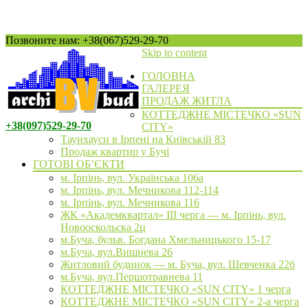
Позвоните нам: +38(067)529-29-70
Skip to content
ГОЛОВНА
ГАЛЕРЕЯ
ПРОДАЖ ЖИТЛА
КОТТЕДЖНЕ МІСТЕЧКО «SUN
+38(097)529-29-70
CITY»
Таунхауси в Ірпені на Київській 83
Продаж квартир у Бучі
ГОТОВІ ОБ’ЄКТИ
м. Ірпінь, вул. Українська 106а
м. Ірпінь, вул. Мечникова 112-114
м. Ірпінь, вул. Мечникова 116
ЖК «Академквартал» III черга — м. Ірпінь, вул.
Новооскольска 2ц
м.Буча, бульв. Богдана Хмельницького 15-17
м.Буча, вул.Вишнева 26
Житловий будинок — м. Буча, вул. Шевченка 22б
м.Буча, вул.Першотравнева 11
КОТТЕДЖНЕ МІСТЕЧКО «SUN CITY» 1 черга
КОТТЕДЖНЕ МІСТЕЧКО «SUN CITY» 2-а черга