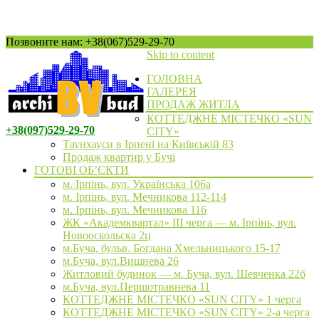
Позвоните нам: +38(067)529-29-70
Skip to content
ГОЛОВНА
ГАЛЕРЕЯ
ПРОДАЖ ЖИТЛА
КОТТЕДЖНЕ МІСТЕЧКО «SUN
+38(097)529-29-70
CITY»
Таунхауси в Ірпені на Київській 83
Продаж квартир у Бучі
ГОТОВІ ОБ’ЄКТИ
м. Ірпінь, вул. Українська 106а
м. Ірпінь, вул. Мечникова 112-114
м. Ірпінь, вул. Мечникова 116
ЖК «Академквартал» III черга — м. Ірпінь, вул.
Новооскольска 2ц
м.Буча, бульв. Богдана Хмельницького 15-17
м.Буча, вул.Вишнева 26
Житловий будинок — м. Буча, вул. Шевченка 22б
м.Буча, вул.Першотравнева 11
КОТТЕДЖНЕ МІСТЕЧКО «SUN CITY» 1 черга
КОТТЕДЖНЕ МІСТЕЧКО «SUN CITY» 2-а черга