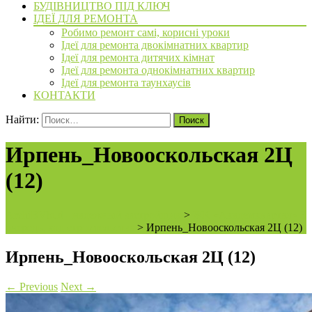
БУДІВНИЦТВО ПІД КЛЮЧ
ІДЕЇ ДЛЯ РЕМОНТА
Робимо ремонт самі, корисні уроки
Ідеї для ремонта двокімнатних квартир
Ідеї для ремонта дитячих кімнат
Ідеї для ремонта однокімнатних квартир
Ідеї для ремонта таунхаусів
КОНТАКТИ
Найти:
Ирпень_Новооскольская 2Ц
(12)
ArchiBVbud - надежный застройщик
>
ЖК «Академквартал» 3
очередь, ход строительства
>
Ирпень_Новооскольская 2Ц (12)
Ирпень_Новооскольская 2Ц (12)
←
Previous
Next
→