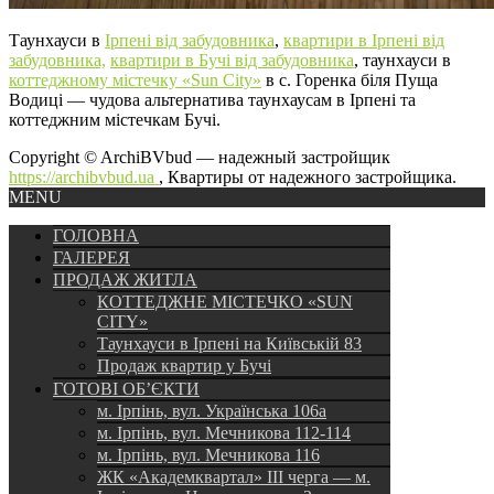
Таунхауси в
Ірпені від забудовника
,
квартири в Ірпені від
забудовника,
квартири в Бучі від забудовника
, таунхауси в
коттеджному містечку «Sun City»
в с. Горенка біля Пуща
Водиці — чудова альтернатива таунхаусам в Ірпені та
коттеджним містечкам Бучі.
Copyright © ArchiBVbud — надежный застройщик
https://archibvbud.ua
, Квартиры от надежного застройщика.
MENU
ГОЛОВНА
ГАЛЕРЕЯ
ПРОДАЖ ЖИТЛА
КОТТЕДЖНЕ МІСТЕЧКО «SUN
CITY»
Таунхауси в Ірпені на Київській 83
Продаж квартир у Бучі
ГОТОВІ ОБ’ЄКТИ
м. Ірпінь, вул. Українська 106а
м. Ірпінь, вул. Мечникова 112-114
м. Ірпінь, вул. Мечникова 116
ЖК «Академквартал» III черга — м.