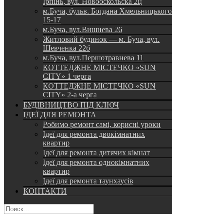
Ірпінь, вул. Новооскольска 2ц
м.Буча, бульв. Богдана Хмельницького
15-17
м.Буча, вул.Вишнева 26
Житловий будинок — м. Буча, вул.
Шевченка 22б
м.Буча, вул.Першотравнева 11
КОТТЕДЖНЕ МІСТЕЧКО «SUN
CITY» 1 черга
КОТТЕДЖНЕ МІСТЕЧКО «SUN
CITY» 2-а черга
БУДІВНИЦТВО ПІД КЛЮЧ
ІДЕЇ ДЛЯ РЕМОНТА
Робимо ремонт самі, корисні уроки
Ідеї для ремонта двокімнатних
квартир
Ідеї для ремонта дитячих кімнат
Ідеї для ремонта однокімнатних
квартир
Ідеї для ремонта таунхаусів
КОНТАКТИ