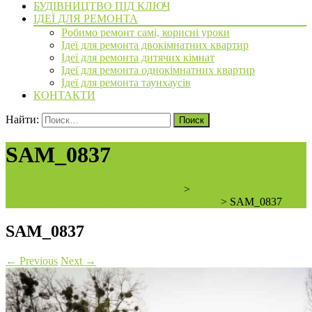
БУДІВНИЦТВО ПІД КЛЮЧ
ІДЕЇ ДЛЯ РЕМОНТА
Робимо ремонт самі, корисні уроки
Ідеї для ремонта двокімнатних квартир
Ідеї для ремонта дитячих кімнат
Ідеї для ремонта однокімнатних квартир
Ідеї для ремонта таунхаусів
КОНТАКТИ
Найти:
SAM_0837
ArchiBVbud - надежный застройщик
>
Коттеджный городок
Сан Сити вторая очередь, ход строительства
>
SAM_0837
SAM_0837
←
Previous
Next
→