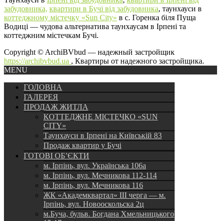
забудовника,
квартири в Бучі від забудовника
, таунхауси в
коттеджному містечку «Sun City»
в с. Горенка біля Пуща
Водиці — чудова альтернатива таунхаусам в Ірпені та
коттеджним містечкам Бучі.
Copyright © ArchiBVbud — надежный застройщик
https://archibvbud.ua
, Квартиры от надежного застройщика.
MENU
ГОЛОВНА
ГАЛЕРЕЯ
ПРОДАЖ ЖИТЛА
КОТТЕДЖНЕ МІСТЕЧКО «SUN
CITY»
Таунхауси в Ірпені на Київській 83
Продаж квартир у Бучі
ГОТОВІ ОБ’ЄКТИ
м. Ірпінь, вул. Українська 106а
м. Ірпінь, вул. Мечникова 112-114
м. Ірпінь, вул. Мечникова 116
ЖК «Академквартал» III черга — м.
Ірпінь, вул. Новооскольска 2ц
м.Буча, бульв. Богдана Хмельницького