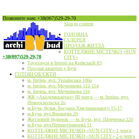
Позвоните нам: +38(067)529-29-70
Skip to content
ГОЛОВНА
ГАЛЕРЕЯ
ПРОДАЖ ЖИТЛА
КОТТЕДЖНЕ МІСТЕЧКО «SUN
+38(097)529-29-70
CITY»
Таунхауси в Ірпені на Київській 83
Продаж квартир у Бучі
ГОТОВІ ОБ’ЄКТИ
м. Ірпінь, вул. Українська 106а
м. Ірпінь, вул. Мечникова 112-114
м. Ірпінь, вул. Мечникова 116
ЖК «Академквартал» III черга — м. Ірпінь, вул.
Новооскольска 2ц
м.Буча, бульв. Богдана Хмельницького 15-17
м.Буча, вул.Вишнева 26
Житловий будинок — м. Буча, вул. Шевченка 22б
м.Буча, вул.Першотравнева 11
КОТТЕДЖНЕ МІСТЕЧКО «SUN CITY» 1 черга
КОТТЕДЖНЕ МІСТЕЧКО «SUN CITY» 2-а черга