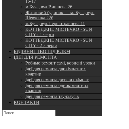
15-17
м.Буча, вул.Вишнева 26
Житловий будинок — м. Буча, вул.
Шевченка 22б
м.Буча, вул.Першотравнева 11
КОТТЕДЖНЕ МІСТЕЧКО «SUN
CITY» 1 черга
КОТТЕДЖНЕ МІСТЕЧКО «SUN
CITY» 2-а черга
БУДІВНИЦТВО ПІД КЛЮЧ
ІДЕЇ ДЛЯ РЕМОНТА
Робимо ремонт самі, корисні уроки
Ідеї для ремонта двокімнатних
квартир
Ідеї для ремонта дитячих кімнат
Ідеї для ремонта однокімнатних
квартир
Ідеї для ремонта таунхаусів
КОНТАКТИ