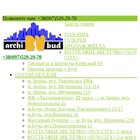
Позвоните нам: +38(067)529-29-70
Skip to content
ГОЛОВНА
ГАЛЕРЕЯ
ПРОДАЖ ЖИТЛА
КОТТЕДЖНЕ МІСТЕЧКО «SUN
+38(097)529-29-70
CITY»
Таунхауси в Ірпені на Київській 83
Продаж квартир у Бучі
ГОТОВІ ОБ’ЄКТИ
м. Ірпінь, вул. Українська 106а
м. Ірпінь, вул. Мечникова 112-114
м. Ірпінь, вул. Мечникова 116
ЖК «Академквартал» III черга — м. Ірпінь, вул.
Новооскольска 2ц
м.Буча, бульв. Богдана Хмельницького 15-17
м.Буча, вул.Вишнева 26
Житловий будинок — м. Буча, вул. Шевченка 22б
м.Буча, вул.Першотравнева 11
КОТТЕДЖНЕ МІСТЕЧКО «SUN CITY» 1 черга
КОТТЕДЖНЕ МІСТЕЧКО «SUN CITY» 2-а черга