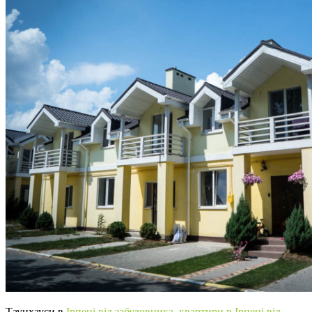
Таунхауси в
Ірпені від забудовника
,
квартири в Ірпені від