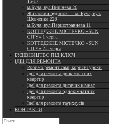
15-17
м.Буча, вул.Вишнева 26
Житловий будинок — м. Буча, вул.
Шевченка 22б
м.Буча, вул.Першотравнева 11
КОТТЕДЖНЕ МІСТЕЧКО «SUN
CITY» 1 черга
КОТТЕДЖНЕ МІСТЕЧКО «SUN
CITY» 2-а черга
БУДІВНИЦТВО ПІД КЛЮЧ
ІДЕЇ ДЛЯ РЕМОНТА
Робимо ремонт самі, корисні уроки
Ідеї для ремонта двокімнатних
квартир
Ідеї для ремонта дитячих кімнат
Ідеї для ремонта однокімнатних
квартир
Ідеї для ремонта таунхаусів
КОНТАКТИ