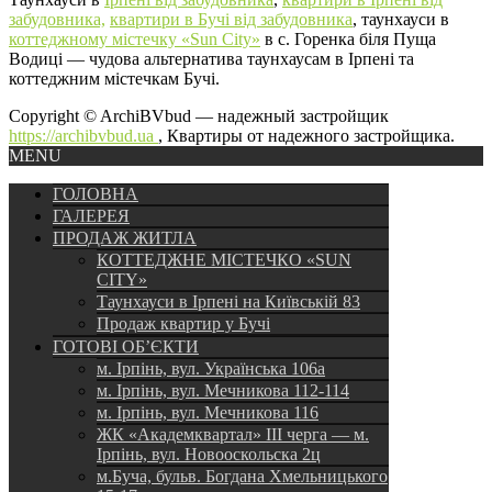
забудовника,
квартири в Бучі від забудовника
, таунхауси в
коттеджному містечку «Sun City»
в с. Горенка біля Пуща
Водиці — чудова альтернатива таунхаусам в Ірпені та
коттеджним містечкам Бучі.
Copyright © ArchiBVbud — надежный застройщик
https://archibvbud.ua
, Квартиры от надежного застройщика.
MENU
ГОЛОВНА
ГАЛЕРЕЯ
ПРОДАЖ ЖИТЛА
КОТТЕДЖНЕ МІСТЕЧКО «SUN
CITY»
Таунхауси в Ірпені на Київській 83
Продаж квартир у Бучі
ГОТОВІ ОБ’ЄКТИ
м. Ірпінь, вул. Українська 106а
м. Ірпінь, вул. Мечникова 112-114
м. Ірпінь, вул. Мечникова 116
ЖК «Академквартал» III черга — м.
Ірпінь, вул. Новооскольска 2ц
м.Буча, бульв. Богдана Хмельницького