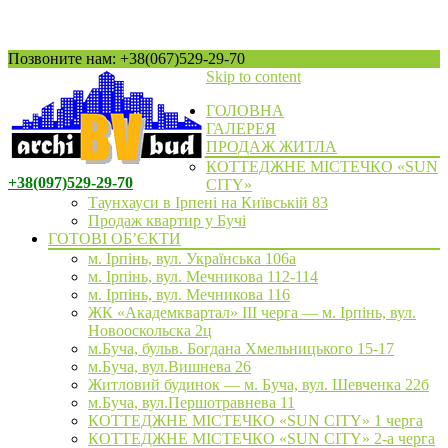
Позвоните нам: +38(067)529-29-70
Skip to content
ГОЛОВНА
ГАЛЕРЕЯ
ПРОДАЖ ЖИТЛА
КОТТЕДЖНЕ МІСТЕЧКО «SUN
+38(097)529-29-70
CITY»
Таунхауси в Ірпені на Київській 83
Продаж квартир у Бучі
ГОТОВІ ОБ’ЄКТИ
м. Ірпінь, вул. Українська 106а
м. Ірпінь, вул. Мечникова 112-114
м. Ірпінь, вул. Мечникова 116
ЖК «Академквартал» III черга — м. Ірпінь, вул.
Новооскольска 2ц
м.Буча, бульв. Богдана Хмельницького 15-17
м.Буча, вул.Вишнева 26
Житловий будинок — м. Буча, вул. Шевченка 22б
м.Буча, вул.Першотравнева 11
КОТТЕДЖНЕ МІСТЕЧКО «SUN CITY» 1 черга
КОТТЕДЖНЕ МІСТЕЧКО «SUN CITY» 2-а черга