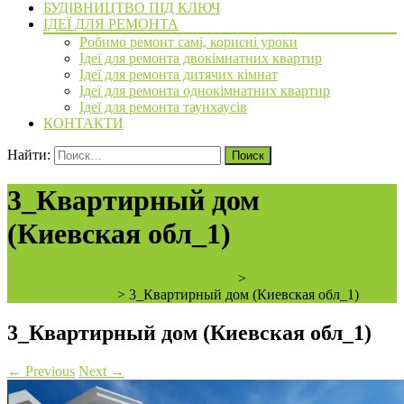
БУДІВНИЦТВО ПІД КЛЮЧ
ІДЕЇ ДЛЯ РЕМОНТА
Робимо ремонт самі, корисні уроки
Ідеї для ремонта двокімнатних квартир
Ідеї для ремонта дитячих кімнат
Ідеї для ремонта однокімнатних квартир
Ідеї для ремонта таунхаусів
КОНТАКТИ
Найти:
3_Квартирный дом
(Киевская обл_1)
ArchiBVbud - надежный застройщик
>
Квартирный дом
(Киевская обл_1)
>
3_Квартирный дом (Киевская обл_1)
3_Квартирный дом (Киевская обл_1)
←
Previous
Next
→