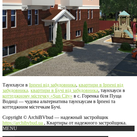
Таунхауси в
Ірпені від забудовника
,
квартири в Ірпені від
забудовника,
квартири в Бучі від забудовника
, таунхауси в
коттеджному містечку «Sun City»
в с. Горенка біля Пуща
Водиці — чудова альтернатива таунхаусам в Ірпені та
коттеджним містечкам Бучі.
Copyright © ArchiBVbud — надежный застройщик
https://archibvbud.ua
, Квартиры от надежного застройщика.
MENU