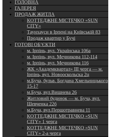
ГОЛОВНА
ГАЛЕРЕЯ
ПРОДАЖ ЖИТЛА
КОТТЕДЖНЕ МІСТЕЧКО «SUN
CITY»
Таунхауси в Ірпені на Київській 83
Продаж квартир у Бучі
ГОТОВІ ОБ’ЄКТИ
м. Ірпінь, вул. Українська 106а
м. Ірпінь, вул. Мечникова 112-114
м. Ірпінь, вул. Мечникова 116
ЖК «Академквартал» III черга — м.
Ірпінь, вул. Новооскольска 2ц
м.Буча, бульв. Богдана Хмельницького
15-17
м.Буча, вул.Вишнева 26
Житловий будинок — м. Буча, вул.
Шевченка 22б
м.Буча, вул.Першотравнева 11
КОТТЕДЖНЕ МІСТЕЧКО «SUN
CITY» 1 черга
КОТТЕДЖНЕ МІСТЕЧКО «SUN
CITY» 2-а черга