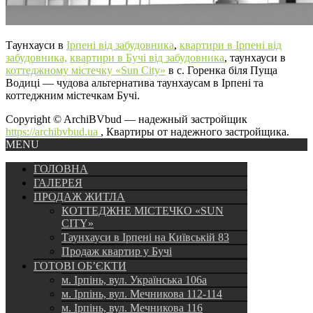
Таунхауси в
Ірпені від забудовника
,
квартири в Ірпені від
забудовника,
квартири в Бучі від забудовника
, таунхауси в
коттеджному містечку «Sun City»
в с. Горенка біля Пуща
Водиці — чудова альтернатива таунхаусам в Ірпені та
коттеджним містечкам Бучі.
Copyright © ArchiBVbud — надежный застройщик
https://archibvbud.ua
, Квартиры от надежного застройщика.
MENU
ГОЛОВНА
ГАЛЕРЕЯ
ПРОДАЖ ЖИТЛА
КОТТЕДЖНЕ МІСТЕЧКО «SUN
CITY»
Таунхауси в Ірпені на Київській 83
Продаж квартир у Бучі
ГОТОВІ ОБ’ЄКТИ
м. Ірпінь, вул. Українська 106а
м. Ірпінь, вул. Мечникова 112-114
м. Ірпінь, вул. Мечникова 116