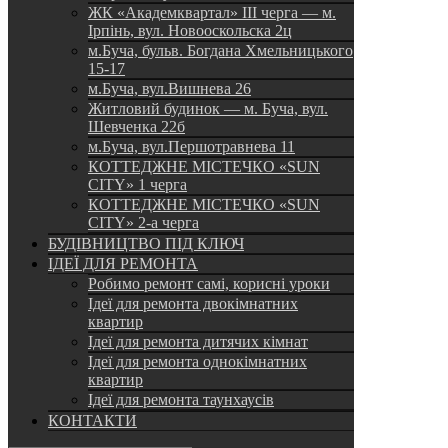
ЖК «Академквартал» III черга — м.
Ірпінь, вул. Новооскольска 2ц
м.Буча, бульв. Богдана Хмельницького
15-17
м.Буча, вул.Вишнева 26
Житловий будинок — м. Буча, вул.
Шевченка 22б
м.Буча, вул.Першотравнева 11
КОТТЕДЖНЕ МІСТЕЧКО «SUN
CITY» 1 черга
КОТТЕДЖНЕ МІСТЕЧКО «SUN
CITY» 2-а черга
БУДІВНИЦТВО ПІД КЛЮЧ
ІДЕЇ ДЛЯ РЕМОНТА
Робимо ремонт самі, корисні уроки
Ідеї для ремонта двокімнатних
квартир
Ідеї для ремонта дитячих кімнат
Ідеї для ремонта однокімнатних
квартир
Ідеї для ремонта таунхаусів
КОНТАКТИ