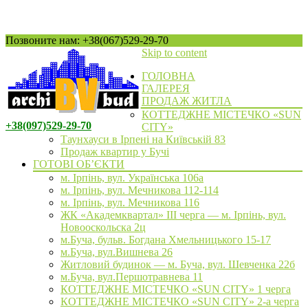
Позвоните нам: +38(067)529-29-70
Skip to content
ГОЛОВНА
ГАЛЕРЕЯ
ПРОДАЖ ЖИТЛА
КОТТЕДЖНЕ МІСТЕЧКО «SUN
+38(097)529-29-70
CITY»
Таунхауси в Ірпені на Київській 83
Продаж квартир у Бучі
ГОТОВІ ОБ’ЄКТИ
м. Ірпінь, вул. Українська 106а
м. Ірпінь, вул. Мечникова 112-114
м. Ірпінь, вул. Мечникова 116
ЖК «Академквартал» III черга — м. Ірпінь, вул.
Новооскольска 2ц
м.Буча, бульв. Богдана Хмельницького 15-17
м.Буча, вул.Вишнева 26
Житловий будинок — м. Буча, вул. Шевченка 22б
м.Буча, вул.Першотравнева 11
КОТТЕДЖНЕ МІСТЕЧКО «SUN CITY» 1 черга
КОТТЕДЖНЕ МІСТЕЧКО «SUN CITY» 2-а черга