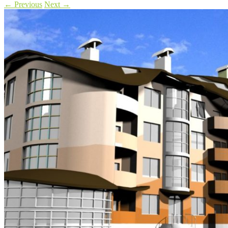
←
Previous
Next
→