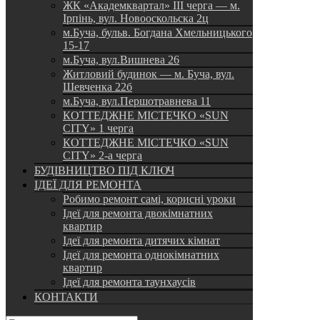
ЖК «Академквартал» III черга — м.
Ірпінь, вул. Новооскольска 2ц
м.Буча, бульв. Богдана Хмельницького
15-17
м.Буча, вул.Вишнева 26
Житловий будинок — м. Буча, вул.
Шевченка 22б
м.Буча, вул.Першотравнева 11
КОТТЕДЖНЕ МІСТЕЧКО «SUN
CITY» 1 черга
КОТТЕДЖНЕ МІСТЕЧКО «SUN
CITY» 2-а черга
БУДІВНИЦТВО ПІД КЛЮЧ
ІДЕЇ ДЛЯ РЕМОНТА
Робимо ремонт самі, корисні уроки
Ідеї для ремонта двокімнатних
квартир
Ідеї для ремонта дитячих кімнат
Ідеї для ремонта однокімнатних
квартир
Ідеї для ремонта таунхаусів
КОНТАКТИ