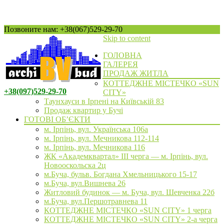
Позвоните нам: +38(067)529-29-70
Skip to content
ГОЛОВНА
ГАЛЕРЕЯ
ПРОДАЖ ЖИТЛА
КОТТЕДЖНЕ МІСТЕЧКО «SUN
+38(097)529-29-70
CITY»
Таунхауси в Ірпені на Київській 83
Продаж квартир у Бучі
ГОТОВІ ОБ’ЄКТИ
м. Ірпінь, вул. Українська 106а
м. Ірпінь, вул. Мечникова 112-114
м. Ірпінь, вул. Мечникова 116
ЖК «Академквартал» III черга — м. Ірпінь, вул.
Новооскольска 2ц
м.Буча, бульв. Богдана Хмельницького 15-17
м.Буча, вул.Вишнева 26
Житловий будинок — м. Буча, вул. Шевченка 22б
м.Буча, вул.Першотравнева 11
КОТТЕДЖНЕ МІСТЕЧКО «SUN CITY» 1 черга
КОТТЕДЖНЕ МІСТЕЧКО «SUN CITY» 2-а черга