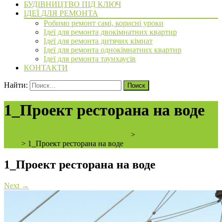
БУДІВНИЦТВО ПІД КЛЮЧ
ІДЕЇ ДЛЯ РЕМОНТА
Робимо ремонт самі, корисні уроки
Ідеї для ремонта двокімнатних квартир
Ідеї для ремонта дитячих кімнат
Ідеї для ремонта однокімнатних квартир
Ідеї для ремонта таунхаусів
КОНТАКТИ
Найти:
1_Проект ресторана на воде
ArchiBVbud - надежный застройщик
>
Проект ресторана на
воде
>
1_Проект ресторана на воде
1_Проект ресторана на воде
Next
→