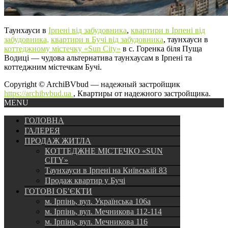
Таунхауси в
Ірпені від забудовника
,
квартири в Ірпені від
забудовника,
квартири в Бучі від забудовника
, таунхауси в
коттеджному містечку «Sun City»
в с. Горенка біля Пуща
Водиці — чудова альтернатива таунхаусам в Ірпені та
коттеджним містечкам Бучі.
Copyright © ArchiBVbud — надежный застройщик
https://archibvbud.ua
, Квартиры от надежного застройщика.
MENU
ГОЛОВНА
ГАЛЕРЕЯ
ПРОДАЖ ЖИТЛА
КОТТЕДЖНЕ МІСТЕЧКО «SUN
CITY»
Таунхауси в Ірпені на Київській 83
Продаж квартир у Бучі
ГОТОВІ ОБ’ЄКТИ
м. Ірпінь, вул. Українська 106а
м. Ірпінь, вул. Мечникова 112-114
м. Ірпінь, вул. Мечникова 116