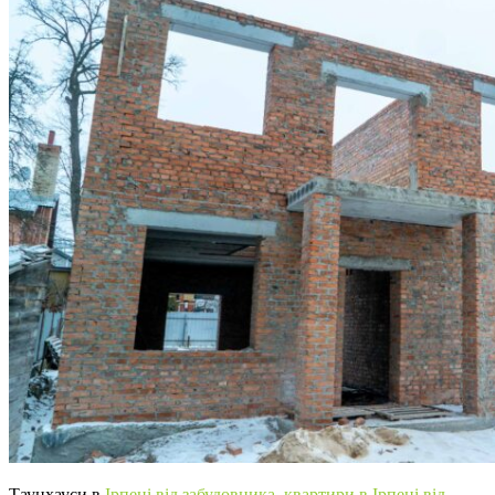
Таунхауси в
Ірпені від забудовника
,
квартири в Ірпені від