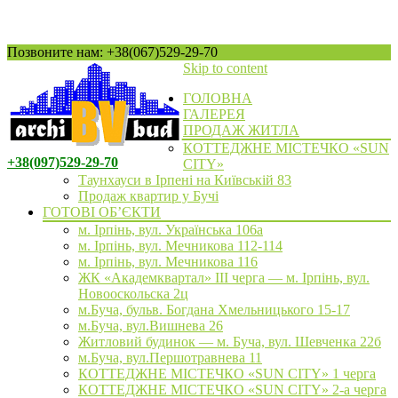
Позвоните нам: +38(067)529-29-70
Skip to content
ГОЛОВНА
ГАЛЕРЕЯ
ПРОДАЖ ЖИТЛА
КОТТЕДЖНЕ МІСТЕЧКО «SUN
+38(097)529-29-70
CITY»
Таунхауси в Ірпені на Київській 83
Продаж квартир у Бучі
ГОТОВІ ОБ’ЄКТИ
м. Ірпінь, вул. Українська 106а
м. Ірпінь, вул. Мечникова 112-114
м. Ірпінь, вул. Мечникова 116
ЖК «Академквартал» III черга — м. Ірпінь, вул.
Новооскольска 2ц
м.Буча, бульв. Богдана Хмельницького 15-17
м.Буча, вул.Вишнева 26
Житловий будинок — м. Буча, вул. Шевченка 22б
м.Буча, вул.Першотравнева 11
КОТТЕДЖНЕ МІСТЕЧКО «SUN CITY» 1 черга
КОТТЕДЖНЕ МІСТЕЧКО «SUN CITY» 2-а черга