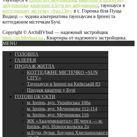
забудовника,
квартири в Бучі від забудовника
, таунхауси в
коттеджному містечку «Sun City»
в с. Горенка біля Пуща
Водиці — чудова альтернатива таунхаусам в Ірпені та
коттеджним містечкам Бучі.
Copyright © ArchiBVbud — надежный застройщик
https://archibvbud.ua
, Квартиры от надежного застройщика.
MENU
ГОЛОВНА
ГАЛЕРЕЯ
ПРОДАЖ ЖИТЛА
КОТТЕДЖНЕ МІСТЕЧКО «SUN
CITY»
Таунхауси в Ірпені на Київській 83
Продаж квартир у Бучі
ГОТОВІ ОБ’ЄКТИ
м. Ірпінь, вул. Українська 106а
м. Ірпінь, вул. Мечникова 112-114
м. Ірпінь, вул. Мечникова 116
ЖК «Академквартал» III черга — м.
Ірпінь, вул. Новооскольска 2ц
м.Буча, бульв. Богдана Хмельницького