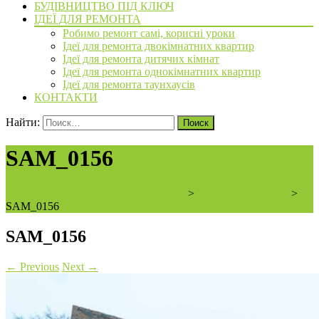
БУДІВНИЦТВО ПІД КЛЮЧ
ІДЕЇ ДЛЯ РЕМОНТА
Робимо ремонт самі, корисні уроки
Ідеї для ремонта двокімнатних квартир
Ідеї для ремонта дитячих кімнат
Ідеї для ремонта однокімнатних квартир
Ідеї для ремонта таунхаусів
КОНТАКТИ
Найти:
SAM_0156
ArchiBVbud - надежный застройщик
>
Ход строительства
>
SAM_0156
SAM_0156
←
Previous
Next
→