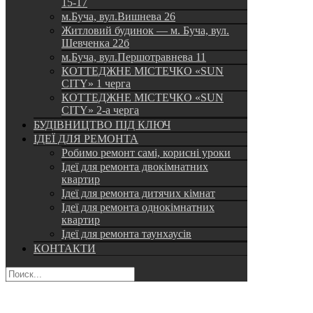
15-17
м.Буча, вул.Вишнева 26
Житловий будинок — м. Буча, вул.
Шевченка 22б
м.Буча, вул.Першотравнева 11
КОТТЕДЖНЕ МІСТЕЧКО «SUN
CITY» 1 черга
КОТТЕДЖНЕ МІСТЕЧКО «SUN
CITY» 2-а черга
БУДІВНИЦТВО ПІД КЛЮЧ
ІДЕЇ ДЛЯ РЕМОНТА
Робимо ремонт самі, корисні уроки
Ідеї для ремонта двокімнатних
квартир
Ідеї для ремонта дитячих кімнат
Ідеї для ремонта однокімнатних
квартир
Ідеї для ремонта таунхаусів
КОНТАКТИ