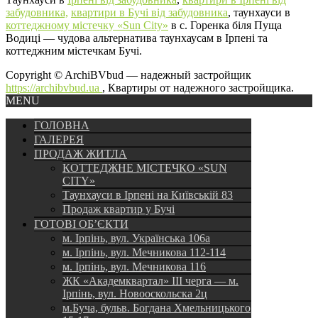
забудовника,
квартири в Бучі від забудовника
, таунхауси в
коттеджному містечку «Sun City»
в с. Горенка біля Пуща
Водиці — чудова альтернатива таунхаусам в Ірпені та
коттеджним містечкам Бучі.
Copyright © ArchiBVbud — надежный застройщик
https://archibvbud.ua
, Квартиры от надежного застройщика.
MENU
ГОЛОВНА
ГАЛЕРЕЯ
ПРОДАЖ ЖИТЛА
КОТТЕДЖНЕ МІСТЕЧКО «SUN
CITY»
Таунхауси в Ірпені на Київській 83
Продаж квартир у Бучі
ГОТОВІ ОБ’ЄКТИ
м. Ірпінь, вул. Українська 106а
м. Ірпінь, вул. Мечникова 112-114
м. Ірпінь, вул. Мечникова 116
ЖК «Академквартал» III черга — м.
Ірпінь, вул. Новооскольска 2ц
м.Буча, бульв. Богдана Хмельницького