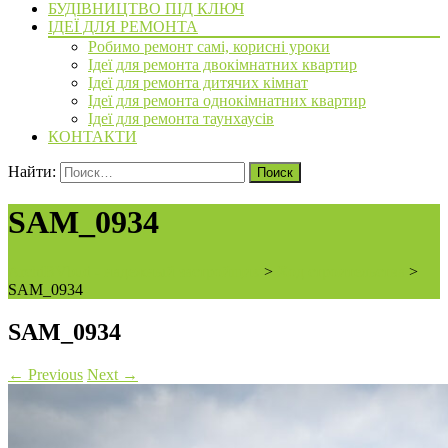
БУДІВНИЦТВО ПІД КЛЮЧ
ІДЕЇ ДЛЯ РЕМОНТА
Робимо ремонт самі, корисні уроки
Ідеї для ремонта двокімнатних квартир
Ідеї для ремонта дитячих кімнат
Ідеї для ремонта однокімнатних квартир
Ідеї для ремонта таунхаусів
КОНТАКТИ
Найти:
SAM_0934
ArchiBVbud - надежный застройщик
>
Ход строительства
>
SAM_0934
SAM_0934
←
Previous
Next
→