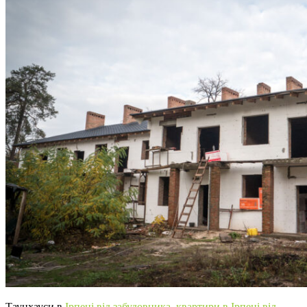
Таунхауси в
Ірпені від забудовника
,
квартири в Ірпені від