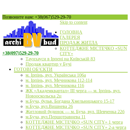
Позвоните нам: +38(067)529-29-70
Skip to content
ГОЛОВНА
ГАЛЕРЕЯ
ПРОДАЖ ЖИТЛА
КОТТЕДЖНЕ МІСТЕЧКО «SUN
+38(097)529-29-70
CITY»
Таунхауси в Ірпені на Київській 83
Продаж квартир у Бучі
ГОТОВІ ОБ’ЄКТИ
м. Ірпінь, вул. Українська 106а
м. Ірпінь, вул. Мечникова 112-114
м. Ірпінь, вул. Мечникова 116
ЖК «Академквартал» III черга — м. Ірпінь, вул.
Новооскольска 2ц
м.Буча, бульв. Богдана Хмельницького 15-17
м.Буча, вул.Вишнева 26
Житловий будинок — м. Буча, вул. Шевченка 22б
м.Буча, вул.Першотравнева 11
КОТТЕДЖНЕ МІСТЕЧКО «SUN CITY» 1 черга
КОТТЕДЖНЕ МІСТЕЧКО «SUN CITY» 2-а черга