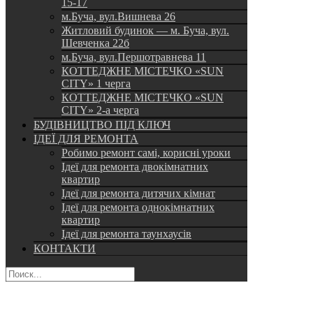
15-17
м.Буча, вул.Вишнева 26
Житловий будинок — м. Буча, вул.
Шевченка 22б
м.Буча, вул.Першотравнева 11
КОТТЕДЖНЕ МІСТЕЧКО «SUN
CITY» 1 черга
КОТТЕДЖНЕ МІСТЕЧКО «SUN
CITY» 2-а черга
БУДІВНИЦТВО ПІД КЛЮЧ
ІДЕЇ ДЛЯ РЕМОНТА
Робимо ремонт самі, корисні уроки
Ідеї для ремонта двокімнатних
квартир
Ідеї для ремонта дитячих кімнат
Ідеї для ремонта однокімнатних
квартир
Ідеї для ремонта таунхаусів
КОНТАКТИ