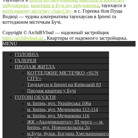
забудовника,
квартири в Бучі від забудовника
, таунхауси в
коттеджному містечку «Sun City»
в с. Горенка біля Пуща
Водиці — чудова альтернатива таунхаусам в Ірпені та
коттеджним містечкам Бучі.
Copyright © ArchiBVbud — надежный застройщик
https://archibvbud.ua
, Квартиры от надежного застройщика.
MENU
ГОЛОВНА
ГАЛЕРЕЯ
ПРОДАЖ ЖИТЛА
КОТТЕДЖНЕ МІСТЕЧКО «SUN
CITY»
Таунхауси в Ірпені на Київській 83
Продаж квартир у Бучі
ГОТОВІ ОБ’ЄКТИ
м. Ірпінь, вул. Українська 106а
м. Ірпінь, вул. Мечникова 112-114
м. Ірпінь, вул. Мечникова 116
ЖК «Академквартал» III черга — м.
Ірпінь, вул. Новооскольска 2ц
м.Буча, бульв. Богдана Хмельницького