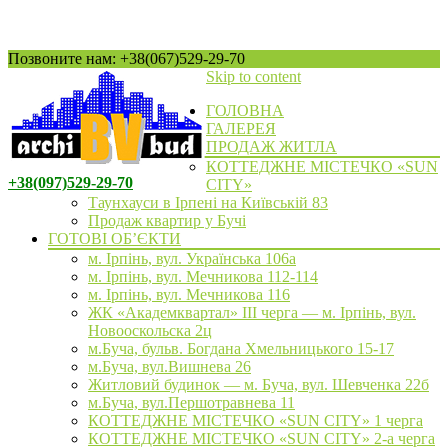
Позвоните нам: +38(067)529-29-70
Skip to content
ГОЛОВНА
ГАЛЕРЕЯ
ПРОДАЖ ЖИТЛА
КОТТЕДЖНЕ МІСТЕЧКО «SUN
+38(097)529-29-70
CITY»
Таунхауси в Ірпені на Київській 83
Продаж квартир у Бучі
ГОТОВІ ОБ’ЄКТИ
м. Ірпінь, вул. Українська 106а
м. Ірпінь, вул. Мечникова 112-114
м. Ірпінь, вул. Мечникова 116
ЖК «Академквартал» III черга — м. Ірпінь, вул.
Новооскольска 2ц
м.Буча, бульв. Богдана Хмельницького 15-17
м.Буча, вул.Вишнева 26
Житловий будинок — м. Буча, вул. Шевченка 22б
м.Буча, вул.Першотравнева 11
КОТТЕДЖНЕ МІСТЕЧКО «SUN CITY» 1 черга
КОТТЕДЖНЕ МІСТЕЧКО «SUN CITY» 2-а черга