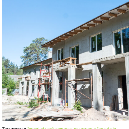
Таунхауси в
Ірпені від забудовника
,
квартири в Ірпені від