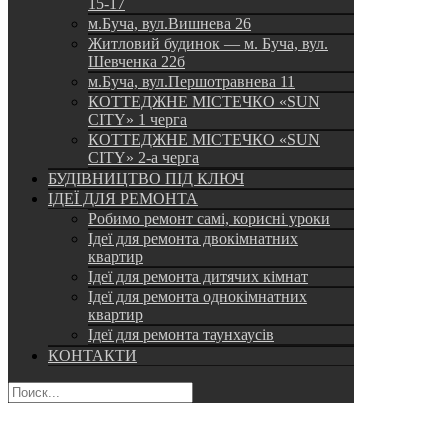
15-17
м.Буча, вул.Вишнева 26
Житловий будинок — м. Буча, вул.
Шевченка 22б
м.Буча, вул.Першотравнева 11
КОТТЕДЖНЕ МІСТЕЧКО «SUN
CITY» 1 черга
КОТТЕДЖНЕ МІСТЕЧКО «SUN
CITY» 2-а черга
БУДІВНИЦТВО ПІД КЛЮЧ
ІДЕЇ ДЛЯ РЕМОНТА
Робимо ремонт самі, корисні уроки
Ідеї для ремонта двокімнатних
квартир
Ідеї для ремонта дитячих кімнат
Ідеї для ремонта однокімнатних
квартир
Ідеї для ремонта таунхаусів
КОНТАКТИ