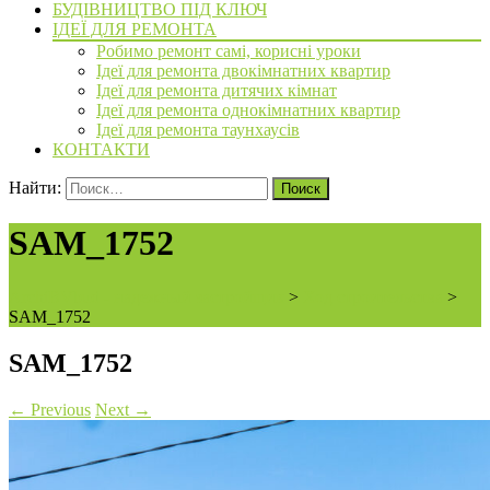
БУДІВНИЦТВО ПІД КЛЮЧ
ІДЕЇ ДЛЯ РЕМОНТА
Робимо ремонт самі, корисні уроки
Ідеї для ремонта двокімнатних квартир
Ідеї для ремонта дитячих кімнат
Ідеї для ремонта однокімнатних квартир
Ідеї для ремонта таунхаусів
КОНТАКТИ
Найти:
SAM_1752
ArchiBVbud - надежный застройщик
>
Ход строительства
>
SAM_1752
SAM_1752
←
Previous
Next
→