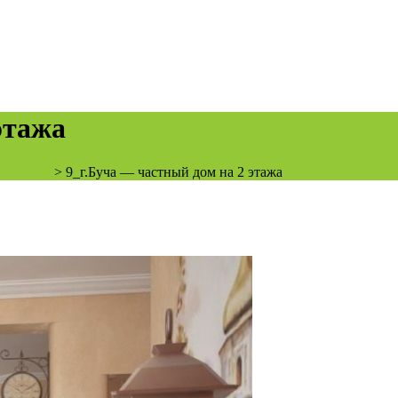
этажа
 2 этажа
>
9_г.Буча — частный дом на 2 этажа