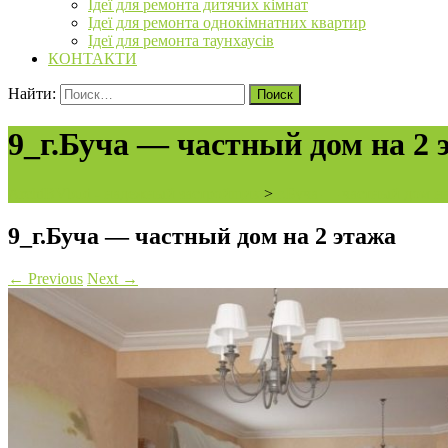
Ідеї для ремонта дитячих кімнат
Ідеї для ремонта однокімнатних квартир
Ідеї для ремонта таунхаусів
КОНТАКТИ
Найти:
9_г.Буча — частный дом на 2 
ArchiBVbud - надежный застройщик
>
г.Буча — частный дом на
9_г.Буча — частный дом на 2 этажа
←
Previous
Next
→