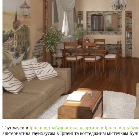
Таунхауси в
Ірпені від забудовника
,
квартири в Ірпені від забуд
альтернатива таунхаусам в Ірпені та коттеджним містечкам Бучі