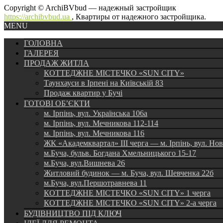
Copyright © ArchiBVbud — надежный застройщик
https://archibvbud.ua
, Квартиры от надежного застройщика.
MENU
ГОЛОВНА
ГАЛЕРЕЯ
ПРОДАЖ ЖИТЛА
КОТТЕДЖНЕ МІСТЕЧКО «SUN CITY»
Таунхауси в Ірпені на Київській 83
Продаж квартир у Бучі
ГОТОВІ ОБ’ЄКТИ
м. Ірпінь, вул. Українська 106а
м. Ірпінь, вул. Мечникова 112-114
м. Ірпінь, вул. Мечникова 116
ЖК «Академквартал» III черга — м. Ірпінь, вул. Но
м.Буча, бульв. Богдана Хмельницького 15-17
м.Буча, вул.Вишнева 26
Житловий будинок — м. Буча, вул. Шевченка 22б
м.Буча, вул.Першотравнева 11
КОТТЕДЖНЕ МІСТЕЧКО «SUN CITY» 1 черга
КОТТЕДЖНЕ МІСТЕЧКО «SUN CITY» 2-а черга
БУДІВНИЦТВО ПІД КЛЮЧ