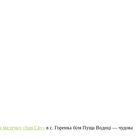
 містечку «Sun City»
в с. Горенка біля Пуща Водиці — чудова