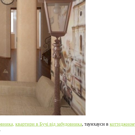
овника,
квартири в Бучі від забудовника
, таунхауси в
коттеджному
.