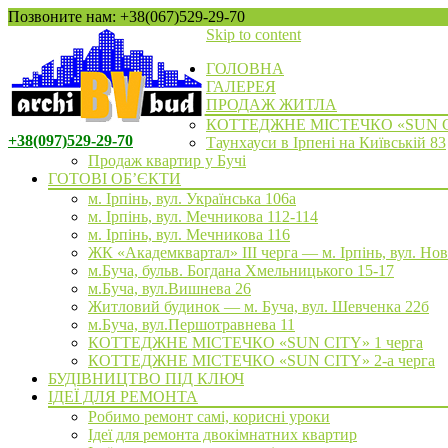
Позвоните нам: +38(067)529-29-70
Skip to content
ГОЛОВНА
ГАЛЕРЕЯ
ПРОДАЖ ЖИТЛА
КОТТЕДЖНЕ МІСТЕЧКО «SUN 
+38(097)529-29-70
Таунхауси в Ірпені на Київській 83
Продаж квартир у Бучі
ГОТОВІ ОБ’ЄКТИ
м. Ірпінь, вул. Українська 106а
м. Ірпінь, вул. Мечникова 112-114
м. Ірпінь, вул. Мечникова 116
ЖК «Академквартал» III черга — м. Ірпінь, вул. Но
м.Буча, бульв. Богдана Хмельницького 15-17
м.Буча, вул.Вишнева 26
Житловий будинок — м. Буча, вул. Шевченка 22б
м.Буча, вул.Першотравнева 11
КОТТЕДЖНЕ МІСТЕЧКО «SUN CITY» 1 черга
КОТТЕДЖНЕ МІСТЕЧКО «SUN CITY» 2-а черга
БУДІВНИЦТВО ПІД КЛЮЧ
ІДЕЇ ДЛЯ РЕМОНТА
Робимо ремонт самі, корисні уроки
Ідеї для ремонта двокімнатних квартир