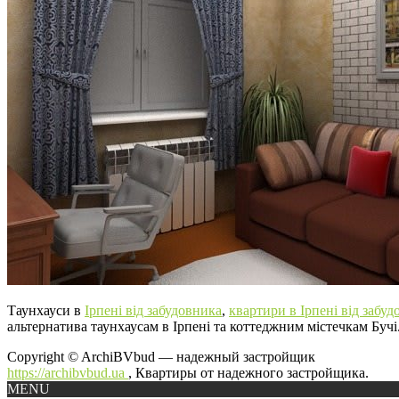
Таунхауси в
Ірпені від забудовника
,
квартири в Ірпені від забуд
альтернатива таунхаусам в Ірпені та коттеджним містечкам Бучі
Copyright © ArchiBVbud — надежный застройщик
https://archibvbud.ua
, Квартиры от надежного застройщика.
MENU