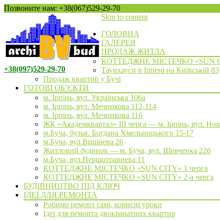
Позвоните нам: +38(067)529-29-70
Skip to content
ГОЛОВНА
ГАЛЕРЕЯ
ПРОДАЖ ЖИТЛА
КОТТЕДЖНЕ МІСТЕЧКО «SUN 
+38(097)529-29-70
Таунхауси в Ірпені на Київській 83
Продаж квартир у Бучі
ГОТОВІ ОБ’ЄКТИ
м. Ірпінь, вул. Українська 106а
м. Ірпінь, вул. Мечникова 112-114
м. Ірпінь, вул. Мечникова 116
ЖК «Академквартал» III черга — м. Ірпінь, вул. Но
м.Буча, бульв. Богдана Хмельницького 15-17
м.Буча, вул.Вишнева 26
Житловий будинок — м. Буча, вул. Шевченка 22б
м.Буча, вул.Першотравнева 11
КОТТЕДЖНЕ МІСТЕЧКО «SUN CITY» 1 черга
КОТТЕДЖНЕ МІСТЕЧКО «SUN CITY» 2-а черга
БУДІВНИЦТВО ПІД КЛЮЧ
ІДЕЇ ДЛЯ РЕМОНТА
Робимо ремонт самі, корисні уроки
Ідеї для ремонта двокімнатних квартир