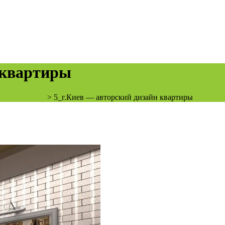
 квартиры
айн квартиры
>
5_г.Киев — авторский дизайн квартиры
ы