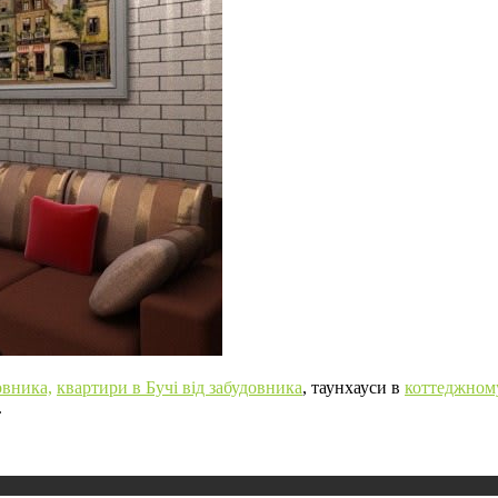
овника,
квартири в Бучі від забудовника
, таунхауси в
коттеджному
.