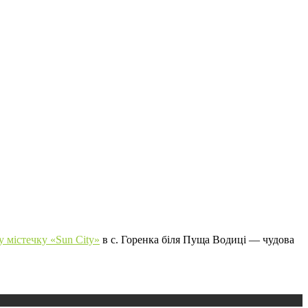
 містечку «Sun City»
в с. Горенка біля Пуща Водиці — чудова