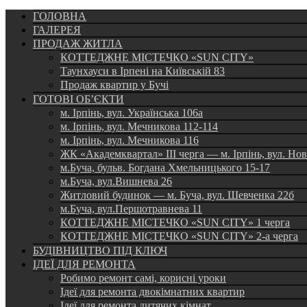
ГОЛОВНА
ГАЛЕРЕЯ
ПРОДАЖ ЖИТЛА
КОТТЕДЖНЕ МІСТЕЧКО «SUN CITY»
Таунхауси в Ірпені на Київській 83
Продаж квартир у Бучі
ГОТОВІ ОБ’ЄКТИ
м. Ірпінь, вул. Українська 106а
м. Ірпінь, вул. Мечникова 112-114
м. Ірпінь, вул. Мечникова 116
ЖК «Академквартал» III черга — м. Ірпінь, вул. Но
м.Буча, бульв. Богдана Хмельницького 15-17
м.Буча, вул.Вишнева 26
Житловий будинок — м. Буча, вул. Шевченка 22б
м.Буча, вул.Першотравнева 11
КОТТЕДЖНЕ МІСТЕЧКО «SUN CITY» 1 черга
КОТТЕДЖНЕ МІСТЕЧКО «SUN CITY» 2-а черга
БУДІВНИЦТВО ПІД КЛЮЧ
ІДЕЇ ДЛЯ РЕМОНТА
Робимо ремонт самі, корисні уроки
Ідеї для ремонта двокімнатних квартир
Ідеї для ремонта дитячих кімнат