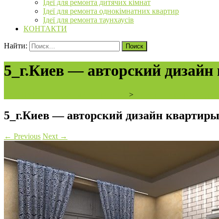
Ідеї для ремонта дитячих кімнат
Ідеї для ремонта однокімнатних квартир
Ідеї для ремонта таунхаусів
КОНТАКТИ
Найти:
5_г.Киев — авторский дизайн
ArchiBVbud - надежный застройщик
>
г.Киев — авторский диз
5_г.Киев — авторский дизайн квартир
←
Previous
Next
→