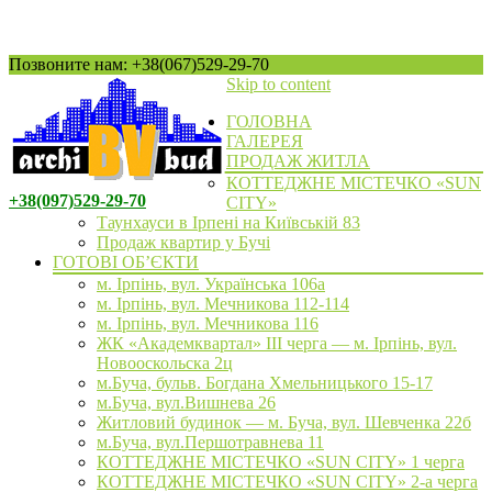
Позвоните нам: +38(067)529-29-70
Skip to content
ГОЛОВНА
ГАЛЕРЕЯ
ПРОДАЖ ЖИТЛА
КОТТЕДЖНЕ МІСТЕЧКО «SUN
+38(097)529-29-70
CITY»
Таунхауси в Ірпені на Київській 83
Продаж квартир у Бучі
ГОТОВІ ОБ’ЄКТИ
м. Ірпінь, вул. Українська 106а
м. Ірпінь, вул. Мечникова 112-114
м. Ірпінь, вул. Мечникова 116
ЖК «Академквартал» III черга — м. Ірпінь, вул.
Новооскольска 2ц
м.Буча, бульв. Богдана Хмельницького 15-17
м.Буча, вул.Вишнева 26
Житловий будинок — м. Буча, вул. Шевченка 22б
м.Буча, вул.Першотравнева 11
КОТТЕДЖНЕ МІСТЕЧКО «SUN CITY» 1 черга
КОТТЕДЖНЕ МІСТЕЧКО «SUN CITY» 2-а черга