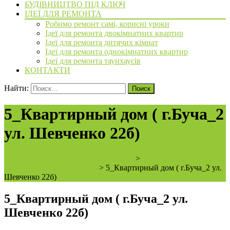
БУДІВНИЦТВО ПІД КЛЮЧ
ІДЕЇ ДЛЯ РЕМОНТА
Робимо ремонт самі, корисні уроки
Ідеї для ремонта двокімнатних квартир
Ідеї для ремонта дитячих кімнат
Ідеї для ремонта однокімнатних квартир
Ідеї для ремонта таунхаусів
КОНТАКТИ
Найти:
5_Квартирный дом ( г.Буча_2
ул. Шевченко 22б)
ArchiBVbud - надежный застройщик
>
Квартирный дом
г.Буча_2 ул. Шевченко 22б
>
5_Квартирный дом ( г.Буча_2 ул.
Шевченко 22б)
5_Квартирный дом ( г.Буча_2 ул.
Шевченко 22б)