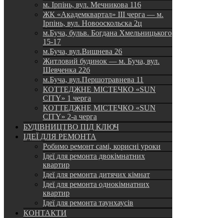
м. Ірпінь, вул. Мечникова 116
ЖК «Академквартал» III черга — м.
Ірпінь, вул. Новооскольска 2ц
м.Буча, бульв. Богдана Хмельницького
15-17
м.Буча, вул.Вишнева 26
Житловий будинок — м. Буча, вул.
Шевченка 22б
м.Буча, вул.Першотравнева 11
КОТТЕДЖНЕ МІСТЕЧКО «SUN
CITY» 1 черга
КОТТЕДЖНЕ МІСТЕЧКО «SUN
CITY» 2-а черга
БУДІВНИЦТВО ПІД КЛЮЧ
ІДЕЇ ДЛЯ РЕМОНТА
Робимо ремонт самі, корисні уроки
Ідеї для ремонта двокімнатних
квартир
Ідеї для ремонта дитячих кімнат
Ідеї для ремонта однокімнатних
квартир
Ідеї для ремонта таунхаусів
КОНТАКТИ