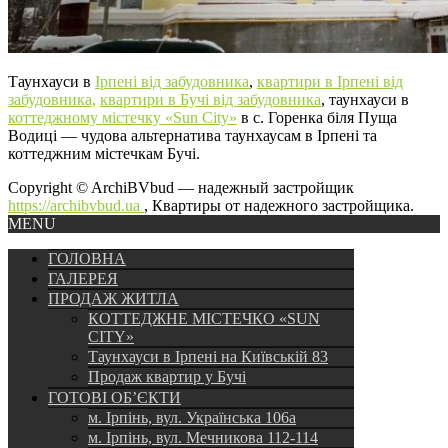
Таунхауси в
Ірпені від забудовника
,
квартири в Ірпені від
забудовника,
квартири в Бучі від забудовника
, таунхауси в
коттеджному містечку «Sun City»
в с. Горенка біля Пуща
Водиці — чудова альтернатива таунхаусам в Ірпені та
коттеджним містечкам Бучі.
Copyright © ArchiBVbud — надежный застройщик
https://archibvbud.ua
, Квартиры от надежного застройщика.
MENU
ГОЛОВНА
ГАЛЕРЕЯ
ПРОДАЖ ЖИТЛА
КОТТЕДЖНЕ МІСТЕЧКО «SUN
CITY»
Таунхауси в Ірпені на Київській 83
Продаж квартир у Бучі
ГОТОВІ ОБ’ЄКТИ
м. Ірпінь, вул. Українська 106а
м. Ірпінь, вул. Мечникова 112-114