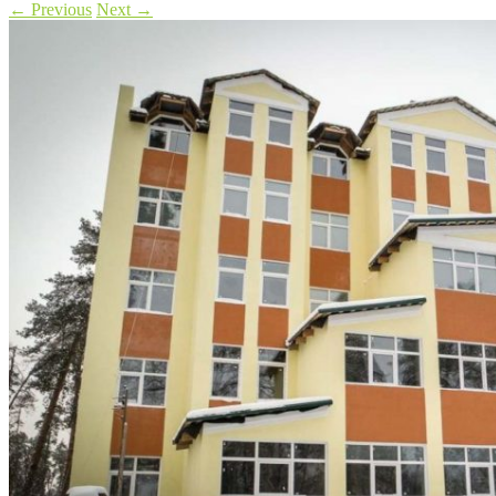
←
Previous
Next
→