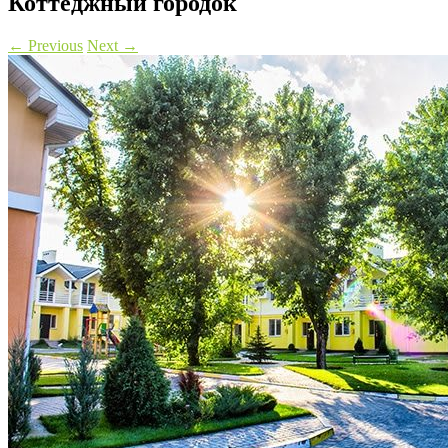
Коттеджный городок
←
Previous
Next
→