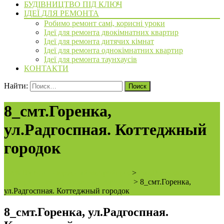
БУДІВНИЦТВО ПІД КЛЮЧ
ІДЕЇ ДЛЯ РЕМОНТА
Робимо ремонт самі, корисні уроки
Ідеї для ремонта двокімнатних квартир
Ідеї для ремонта дитячих кімнат
Ідеї для ремонта однокімнатних квартир
Ідеї для ремонта таунхаусів
КОНТАКТИ
Найти:
8_смт.Горенка,
ул.Радгоспная. Коттеджный
городок
ArchiBVbud - надежный застройщик
>
смт.Горенка,
ул.Радгоспная. Коттеджный городок.
>
8_смт.Горенка,
ул.Радгоспная. Коттеджный городок
8_смт.Горенка, ул.Радгоспная.