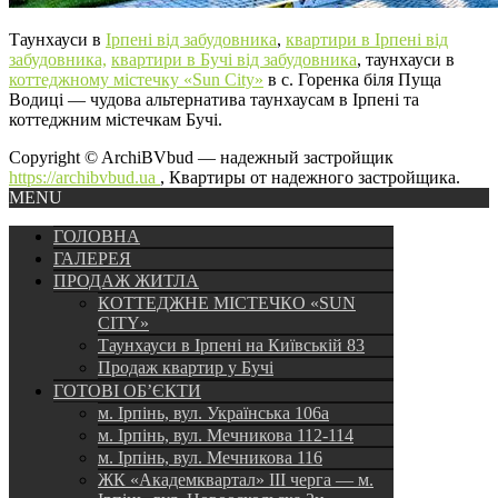
Таунхауси в
Ірпені від забудовника
,
квартири в Ірпені від
забудовника,
квартири в Бучі від забудовника
, таунхауси в
коттеджному містечку «Sun City»
в с. Горенка біля Пуща
Водиці — чудова альтернатива таунхаусам в Ірпені та
коттеджним містечкам Бучі.
Copyright © ArchiBVbud — надежный застройщик
https://archibvbud.ua
, Квартиры от надежного застройщика.
MENU
ГОЛОВНА
ГАЛЕРЕЯ
ПРОДАЖ ЖИТЛА
КОТТЕДЖНЕ МІСТЕЧКО «SUN
CITY»
Таунхауси в Ірпені на Київській 83
Продаж квартир у Бучі
ГОТОВІ ОБ’ЄКТИ
м. Ірпінь, вул. Українська 106а
м. Ірпінь, вул. Мечникова 112-114
м. Ірпінь, вул. Мечникова 116
ЖК «Академквартал» III черга — м.