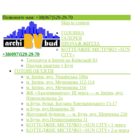
Позвоните нам: +38(067)529-29-70
Skip to content
ГОЛОВНА
ГАЛЕРЕЯ
ПРОДАЖ ЖИТЛА
КОТТЕДЖНЕ МІСТЕЧКО «SUN
+38(097)529-29-70
CITY»
Таунхауси в Ірпені на Київській 83
Продаж квартир у Бучі
ГОТОВІ ОБ’ЄКТИ
м. Ірпінь, вул. Українська 106а
м. Ірпінь, вул. Мечникова 112-114
м. Ірпінь, вул. Мечникова 116
ЖК «Академквартал» III черга — м. Ірпінь, вул.
Новооскольска 2ц
м.Буча, бульв. Богдана Хмельницького 15-17
м.Буча, вул.Вишнева 26
Житловий будинок — м. Буча, вул. Шевченка 22б
м.Буча, вул.Першотравнева 11
КОТТЕДЖНЕ МІСТЕЧКО «SUN CITY» 1 черга
КОТТЕДЖНЕ МІСТЕЧКО «SUN CITY» 2-а черга