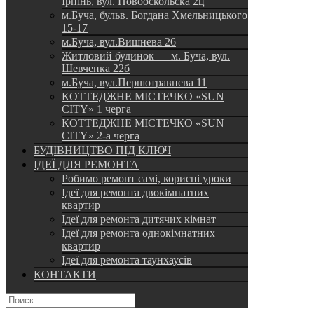
Ірпінь, вул. Новооскольска 2ц
м.Буча, бульв. Богдана Хмельницького
15-17
м.Буча, вул.Вишнева 26
Житловий будинок — м. Буча, вул.
Шевченка 22б
м.Буча, вул.Першотравнева 11
КОТТЕДЖНЕ МІСТЕЧКО «SUN
CITY» 1 черга
КОТТЕДЖНЕ МІСТЕЧКО «SUN
CITY» 2-а черга
БУДІВНИЦТВО ПІД КЛЮЧ
ІДЕЇ ДЛЯ РЕМОНТА
Робимо ремонт самі, корисні уроки
Ідеї для ремонта двокімнатних
квартир
Ідеї для ремонта дитячих кімнат
Ідеї для ремонта однокімнатних
квартир
Ідеї для ремонта таунхаусів
КОНТАКТИ