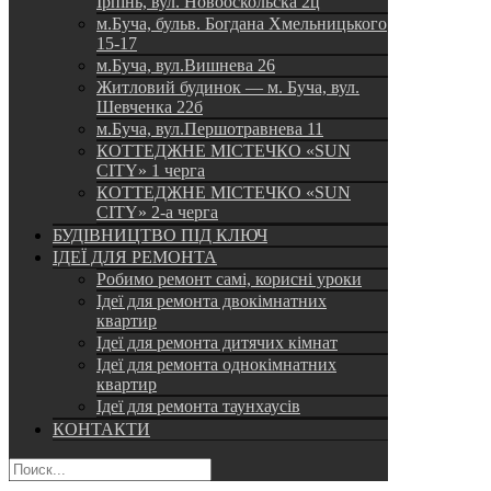
Ірпінь, вул. Новооскольска 2ц
м.Буча, бульв. Богдана Хмельницького
15-17
м.Буча, вул.Вишнева 26
Житловий будинок — м. Буча, вул.
Шевченка 22б
м.Буча, вул.Першотравнева 11
КОТТЕДЖНЕ МІСТЕЧКО «SUN
CITY» 1 черга
КОТТЕДЖНЕ МІСТЕЧКО «SUN
CITY» 2-а черга
БУДІВНИЦТВО ПІД КЛЮЧ
ІДЕЇ ДЛЯ РЕМОНТА
Робимо ремонт самі, корисні уроки
Ідеї для ремонта двокімнатних
квартир
Ідеї для ремонта дитячих кімнат
Ідеї для ремонта однокімнатних
квартир
Ідеї для ремонта таунхаусів
КОНТАКТИ