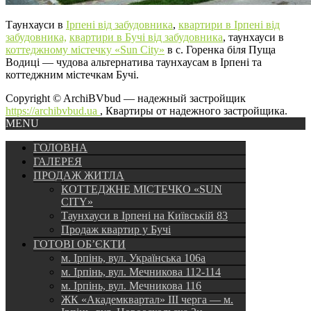
Таунхауси в
Ірпені від забудовника
,
квартири в Ірпені від
забудовника,
квартири в Бучі від забудовника
, таунхауси в
коттеджному містечку «Sun City»
в с. Горенка біля Пуща
Водиці — чудова альтернатива таунхаусам в Ірпені та
коттеджним містечкам Бучі.
Copyright © ArchiBVbud — надежный застройщик
https://archibvbud.ua
, Квартиры от надежного застройщика.
MENU
ГОЛОВНА
ГАЛЕРЕЯ
ПРОДАЖ ЖИТЛА
КОТТЕДЖНЕ МІСТЕЧКО «SUN
CITY»
Таунхауси в Ірпені на Київській 83
Продаж квартир у Бучі
ГОТОВІ ОБ’ЄКТИ
м. Ірпінь, вул. Українська 106а
м. Ірпінь, вул. Мечникова 112-114
м. Ірпінь, вул. Мечникова 116
ЖК «Академквартал» III черга — м.