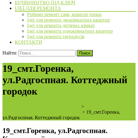
БУДІВНИЦТВО ПІД КЛЮЧ
ІДЕЇ ДЛЯ РЕМОНТА
Робимо ремонт самі, корисні уроки
Ідеї для ремонта двокімнатних квартир
Ідеї для ремонта дитячих кімнат
Ідеї для ремонта однокімнатних квартир
Ідеї для ремонта таунхаусів
КОНТАКТИ
Найти:
19_смт.Горенка,
ул.Радгоспная. Коттеджный
городок
ArchiBVbud - надежный застройщик
>
смт.Горенка,
ул.Радгоспная. Коттеджный городок.
>
19_смт.Горенка,
ул.Радгоспная. Коттеджный городок
19_смт.Горенка, ул.Радгоспная.