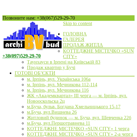
Позвоните нам: +38(067)529-29-70
Skip to content
ГОЛОВНА
ГАЛЕРЕЯ
ПРОДАЖ ЖИТЛА
КОТТЕДЖНЕ МІСТЕЧКО «SUN
+38(097)529-29-70
CITY»
Таунхауси в Ірпені на Київській 83
Продаж квартир у Бучі
ГОТОВІ ОБ’ЄКТИ
м. Ірпінь, вул. Українська 106а
м. Ірпінь, вул. Мечникова 112-114
м. Ірпінь, вул. Мечникова 116
ЖК «Академквартал» III черга — м. Ірпінь, вул.
Новооскольска 2ц
м.Буча, бульв. Богдана Хмельницького 15-17
м.Буча, вул.Вишнева 26
Житловий будинок — м. Буча, вул. Шевченка 22б
м.Буча, вул.Першотравнева 11
КОТТЕДЖНЕ МІСТЕЧКО «SUN CITY» 1 черга
КОТТЕДЖНЕ МІСТЕЧКО «SUN CITY» 2-а черга