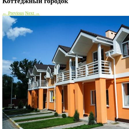
Коттеджный городок
←
Previous
Next
→