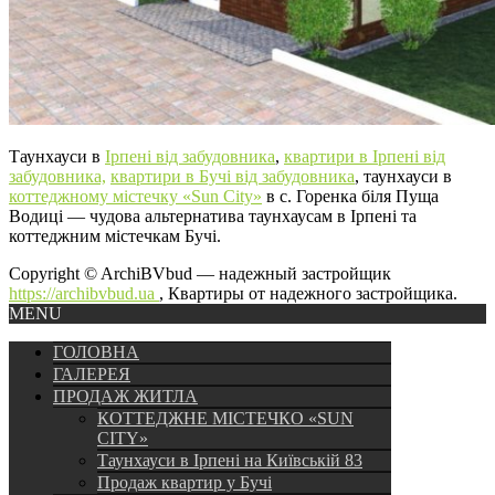
Таунхауси в
Ірпені від забудовника
,
квартири в Ірпені від
забудовника,
квартири в Бучі від забудовника
, таунхауси в
коттеджному містечку «Sun City»
в с. Горенка біля Пуща
Водиці — чудова альтернатива таунхаусам в Ірпені та
коттеджним містечкам Бучі.
Copyright © ArchiBVbud — надежный застройщик
https://archibvbud.ua
, Квартиры от надежного застройщика.
MENU
ГОЛОВНА
ГАЛЕРЕЯ
ПРОДАЖ ЖИТЛА
КОТТЕДЖНЕ МІСТЕЧКО «SUN
CITY»
Таунхауси в Ірпені на Київській 83
Продаж квартир у Бучі