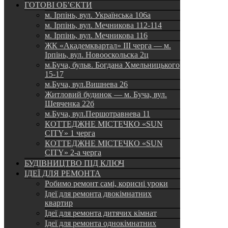
ГОТОВІ ОБ’ЄКТИ
м. Ірпінь, вул. Українська 106а
м. Ірпінь, вул. Мечникова 112-114
м. Ірпінь, вул. Мечникова 116
ЖК «Академквартал» III черга — м.
Ірпінь, вул. Новооскольска 2ц
м.Буча, бульв. Богдана Хмельницького
15-17
м.Буча, вул.Вишнева 26
Житловий будинок — м. Буча, вул.
Шевченка 22б
м.Буча, вул.Першотравнева 11
КОТТЕДЖНЕ МІСТЕЧКО «SUN
CITY» 1 черга
КОТТЕДЖНЕ МІСТЕЧКО «SUN
CITY» 2-а черга
БУДІВНИЦТВО ПІД КЛЮЧ
ІДЕЇ ДЛЯ РЕМОНТА
Робимо ремонт самі, корисні уроки
Ідеї для ремонта двокімнатних
квартир
Ідеї для ремонта дитячих кімнат
Ідеї для ремонта однокімнатних