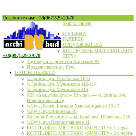
Позвоните нам: +38(067)529-29-70
Skip to content
ГОЛОВНА
ГАЛЕРЕЯ
ПРОДАЖ ЖИТЛА
КОТТЕДЖНЕ МІСТЕЧКО «SUN
+38(097)529-29-70
CITY»
Таунхауси в Ірпені на Київській 83
Продаж квартир у Бучі
ГОТОВІ ОБ’ЄКТИ
м. Ірпінь, вул. Українська 106а
м. Ірпінь, вул. Мечникова 112-114
м. Ірпінь, вул. Мечникова 116
ЖК «Академквартал» III черга — м. Ірпінь, вул.
Новооскольска 2ц
м.Буча, бульв. Богдана Хмельницького 15-17
м.Буча, вул.Вишнева 26
Житловий будинок — м. Буча, вул. Шевченка 22б
м.Буча, вул.Першотравнева 11
КОТТЕДЖНЕ МІСТЕЧКО «SUN CITY» 1 черга
КОТТЕДЖНЕ МІСТЕЧКО «SUN CITY» 2-а черга