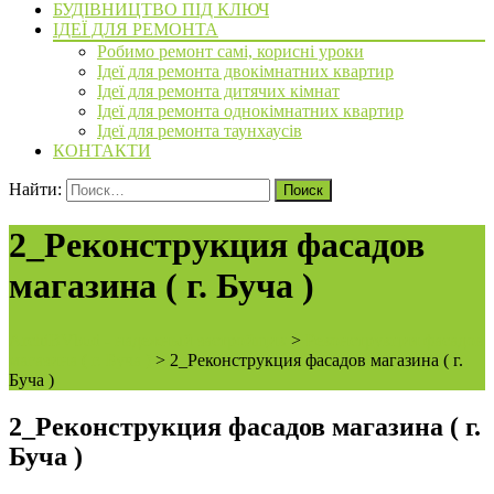
БУДІВНИЦТВО ПІД КЛЮЧ
ІДЕЇ ДЛЯ РЕМОНТА
Робимо ремонт самі, корисні уроки
Ідеї для ремонта двокімнатних квартир
Ідеї для ремонта дитячих кімнат
Ідеї для ремонта однокімнатних квартир
Ідеї для ремонта таунхаусів
КОНТАКТИ
Найти:
2_Реконструкция фасадов
магазина ( г. Буча )
ArchiBVbud - надежный застройщик
>
Реконструкция фасадов
магазина ( г. Буча )
>
2_Реконструкция фасадов магазина ( г.
Буча )
2_Реконструкция фасадов магазина ( г.
Буча )