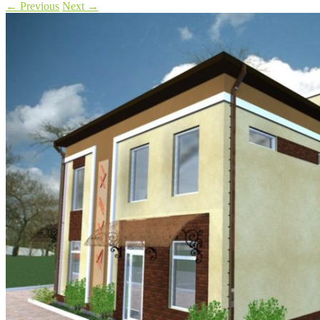
←
Previous
Next
→