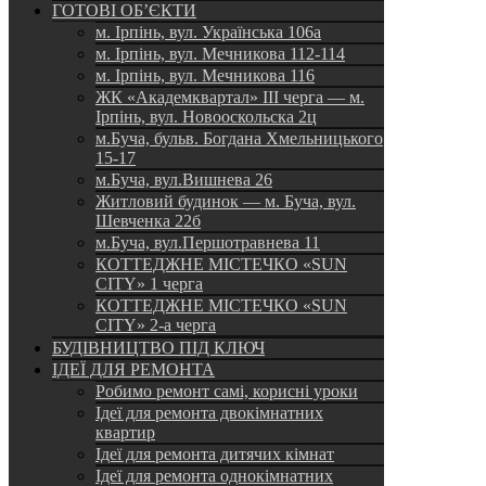
ГОТОВІ ОБ’ЄКТИ
м. Ірпінь, вул. Українська 106а
м. Ірпінь, вул. Мечникова 112-114
м. Ірпінь, вул. Мечникова 116
ЖК «Академквартал» III черга — м.
Ірпінь, вул. Новооскольска 2ц
м.Буча, бульв. Богдана Хмельницького
15-17
м.Буча, вул.Вишнева 26
Житловий будинок — м. Буча, вул.
Шевченка 22б
м.Буча, вул.Першотравнева 11
КОТТЕДЖНЕ МІСТЕЧКО «SUN
CITY» 1 черга
КОТТЕДЖНЕ МІСТЕЧКО «SUN
CITY» 2-а черга
БУДІВНИЦТВО ПІД КЛЮЧ
ІДЕЇ ДЛЯ РЕМОНТА
Робимо ремонт самі, корисні уроки
Ідеї для ремонта двокімнатних
квартир
Ідеї для ремонта дитячих кімнат
Ідеї для ремонта однокімнатних