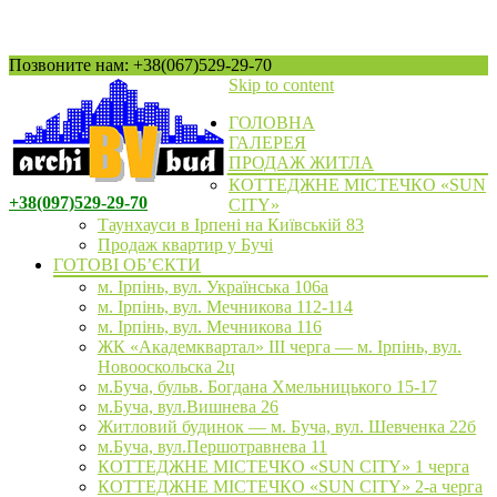
Позвоните нам: +38(067)529-29-70
Skip to content
ГОЛОВНА
ГАЛЕРЕЯ
ПРОДАЖ ЖИТЛА
КОТТЕДЖНЕ МІСТЕЧКО «SUN
+38(097)529-29-70
CITY»
Таунхауси в Ірпені на Київській 83
Продаж квартир у Бучі
ГОТОВІ ОБ’ЄКТИ
м. Ірпінь, вул. Українська 106а
м. Ірпінь, вул. Мечникова 112-114
м. Ірпінь, вул. Мечникова 116
ЖК «Академквартал» III черга — м. Ірпінь, вул.
Новооскольска 2ц
м.Буча, бульв. Богдана Хмельницького 15-17
м.Буча, вул.Вишнева 26
Житловий будинок — м. Буча, вул. Шевченка 22б
м.Буча, вул.Першотравнева 11
КОТТЕДЖНЕ МІСТЕЧКО «SUN CITY» 1 черга
КОТТЕДЖНЕ МІСТЕЧКО «SUN CITY» 2-а черга