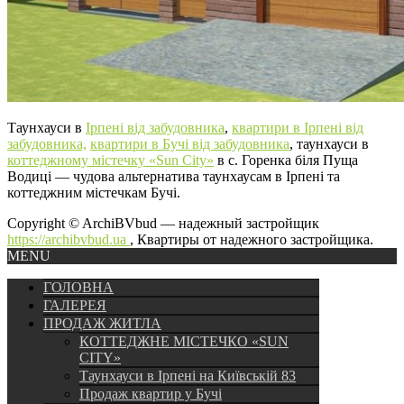
Таунхауси в
Ірпені від забудовника
,
квартири в Ірпені від
забудовника,
квартири в Бучі від забудовника
, таунхауси в
коттеджному містечку «Sun City»
в с. Горенка біля Пуща
Водиці — чудова альтернатива таунхаусам в Ірпені та
коттеджним містечкам Бучі.
Copyright © ArchiBVbud — надежный застройщик
https://archibvbud.ua
, Квартиры от надежного застройщика.
MENU
ГОЛОВНА
ГАЛЕРЕЯ
ПРОДАЖ ЖИТЛА
КОТТЕДЖНЕ МІСТЕЧКО «SUN
CITY»
Таунхауси в Ірпені на Київській 83
Продаж квартир у Бучі