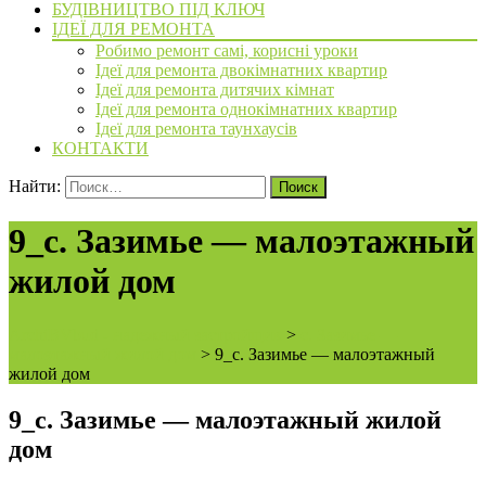
БУДІВНИЦТВО ПІД КЛЮЧ
ІДЕЇ ДЛЯ РЕМОНТА
Робимо ремонт самі, корисні уроки
Ідеї для ремонта двокімнатних квартир
Ідеї для ремонта дитячих кімнат
Ідеї для ремонта однокімнатних квартир
Ідеї для ремонта таунхаусів
КОНТАКТИ
Найти:
9_с. Зазимье — малоэтажный
жилой дом
ArchiBVbud - надежный застройщик
>
с. Зазимье —
малоэтажный жилой дом
>
9_с. Зазимье — малоэтажный
жилой дом
9_с. Зазимье — малоэтажный жилой
дом