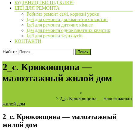
БУДІВНИЦТВО ПІД КЛЮЧ
ІДЕЇ ДЛЯ РЕМОНТА
Робимо ремонт самі, корисні уроки
Ідеї для ремонта двокімнатних квартир
Ідеї для ремонта дитячих кімнат
Ідеї для ремонта однокімнатних квартир
Ідеї для ремонта таунхаусів
КОНТАКТИ
Найти:
2_с. Крюковщина —
малоэтажный жилой дом
ArchiBVbud - надежный застройщик
>
с. Крюковщина —
малоэтажный жилой дом
>
2_с. Крюковщина — малоэтажный
жилой дом
2_с. Крюковщина — малоэтажный
жилой дом