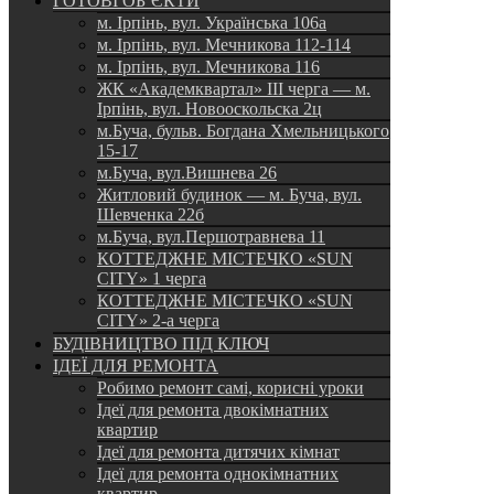
ГОТОВІ ОБ’ЄКТИ
м. Ірпінь, вул. Українська 106а
м. Ірпінь, вул. Мечникова 112-114
м. Ірпінь, вул. Мечникова 116
ЖК «Академквартал» III черга — м.
Ірпінь, вул. Новооскольска 2ц
м.Буча, бульв. Богдана Хмельницького
15-17
м.Буча, вул.Вишнева 26
Житловий будинок — м. Буча, вул.
Шевченка 22б
м.Буча, вул.Першотравнева 11
КОТТЕДЖНЕ МІСТЕЧКО «SUN
CITY» 1 черга
КОТТЕДЖНЕ МІСТЕЧКО «SUN
CITY» 2-а черга
БУДІВНИЦТВО ПІД КЛЮЧ
ІДЕЇ ДЛЯ РЕМОНТА
Робимо ремонт самі, корисні уроки
Ідеї для ремонта двокімнатних
квартир
Ідеї для ремонта дитячих кімнат
Ідеї для ремонта однокімнатних
квартир