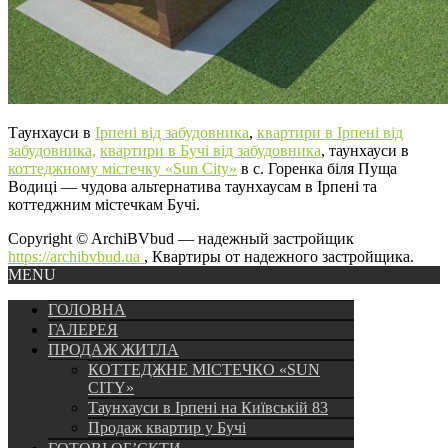
Таунхауси в
Ірпені від забудовника
,
квартири в Ірпені від
забудовника,
квартири в Бучі від забудовника
, таунхауси в
коттеджному містечку «Sun City»
в с. Горенка біля Пуща
Водиці — чудова альтернатива таунхаусам в Ірпені та
коттеджним містечкам Бучі.
Copyright © ArchiBVbud — надежный застройщик
https://archibvbud.ua
, Квартиры от надежного застройщика.
MENU
ГОЛОВНА
ГАЛЕРЕЯ
ПРОДАЖ ЖИТЛА
КОТТЕДЖНЕ МІСТЕЧКО «SUN
CITY»
Таунхауси в Ірпені на Київській 83
Продаж квартир у Бучі