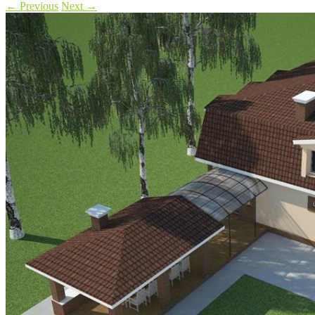
←
Previous
Next
→