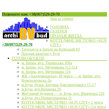
Позвоните нам: +38(067)529-29-70
Skip to content
ГОЛОВНА
ГАЛЕРЕЯ
ПРОДАЖ ЖИТЛА
КОТТЕДЖНЕ МІСТЕЧКО «SUN
+38(097)529-29-70
CITY»
Таунхауси в Ірпені на Київській 83
Продаж квартир у Бучі
ГОТОВІ ОБ’ЄКТИ
м. Ірпінь, вул. Українська 106а
м. Ірпінь, вул. Мечникова 112-114
м. Ірпінь, вул. Мечникова 116
ЖК «Академквартал» III черга — м. Ірпінь, вул.
Новооскольска 2ц
м.Буча, бульв. Богдана Хмельницького 15-17
м.Буча, вул.Вишнева 26
Житловий будинок — м. Буча, вул. Шевченка 22б
м.Буча, вул.Першотравнева 11
КОТТЕДЖНЕ МІСТЕЧКО «SUN CITY» 1 черга
КОТТЕДЖНЕ МІСТЕЧКО «SUN CITY» 2-а черга