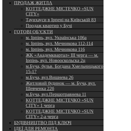
ПРОДАЖ ЖИТЛА
КОТТЕДЖНЕ МІСТЕЧКО «SUN
CITY»
Таунхауси в Ірпені на Київській 83
Продаж квартир у Бучі
ГОТОВІ ОБ’ЄКТИ
м. Ірпінь, вул. Українська 106а
м. Ірпінь, вул. Мечникова 112-114
м. Ірпінь, вул. Мечникова 116
ЖК «Академквартал» III черга — м.
Ірпінь, вул. Новооскольска 2ц
м.Буча, бульв. Богдана Хмельницького
15-17
м.Буча, вул.Вишнева 26
Житловий будинок — м. Буча, вул.
Шевченка 22б
м.Буча, вул.Першотравнева 11
КОТТЕДЖНЕ МІСТЕЧКО «SUN
CITY» 1 черга
КОТТЕДЖНЕ МІСТЕЧКО «SUN
CITY» 2-а черга
БУДІВНИЦТВО ПІД КЛЮЧ
ІДЕЇ ДЛЯ РЕМОНТА