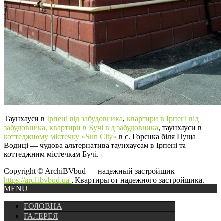
Таунхауси в
Ірпені від забудовника
,
квартири в Ірпені від
забудовника,
квартири в Бучі від забудовника
, таунхауси в
коттеджному містечку «Sun City»
в с. Горенка біля Пуща
Водиці — чудова альтернатива таунхаусам в Ірпені та
коттеджним містечкам Бучі.
Copyright © ArchiBVbud — надежный застройщик
https://archibvbud.ua
, Квартиры от надежного застройщика.
MENU
ГОЛОВНА
ГАЛЕРЕЯ