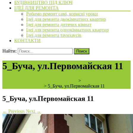
БУДІВНИЦТВО ПІД КЛЮЧ
ІДЕЇ ДЛЯ РЕМОНТА
Робимо ремонт самі, корисні уроки
Ідеї для ремонта двокімнатних квартир
Ідеї для ремонта дитячих кімнат
Ідеї для ремонта однокімнатних квартир
Ідеї для ремонта таунхаусів
КОНТАКТИ
Найти:
5_Буча, ул.Первомайская 11
ArchiBVbud - надежный застройщик
>
г.Буча,
ул.Первомайская 11
>
5_Буча, ул.Первомайская 11
5_Буча, ул.Первомайская 11
←
Previous
Next
→