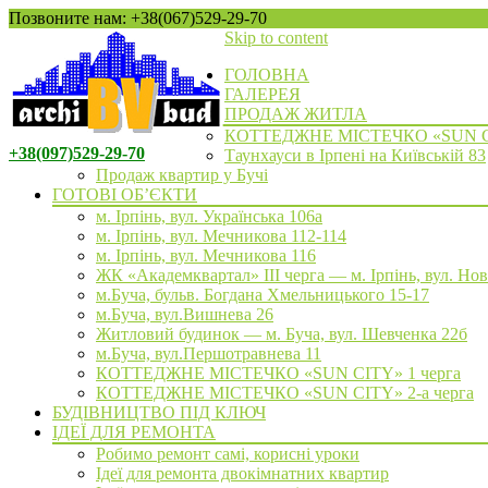
Позвоните нам: +38(067)529-29-70
Skip to content
ГОЛОВНА
ГАЛЕРЕЯ
ПРОДАЖ ЖИТЛА
КОТТЕДЖНЕ МІСТЕЧКО «SUN 
+38(097)529-29-70
Таунхауси в Ірпені на Київській 83
Продаж квартир у Бучі
ГОТОВІ ОБ’ЄКТИ
м. Ірпінь, вул. Українська 106а
м. Ірпінь, вул. Мечникова 112-114
м. Ірпінь, вул. Мечникова 116
ЖК «Академквартал» III черга — м. Ірпінь, вул. Но
м.Буча, бульв. Богдана Хмельницького 15-17
м.Буча, вул.Вишнева 26
Житловий будинок — м. Буча, вул. Шевченка 22б
м.Буча, вул.Першотравнева 11
КОТТЕДЖНЕ МІСТЕЧКО «SUN CITY» 1 черга
КОТТЕДЖНЕ МІСТЕЧКО «SUN CITY» 2-а черга
БУДІВНИЦТВО ПІД КЛЮЧ
ІДЕЇ ДЛЯ РЕМОНТА
Робимо ремонт самі, корисні уроки
Ідеї для ремонта двокімнатних квартир