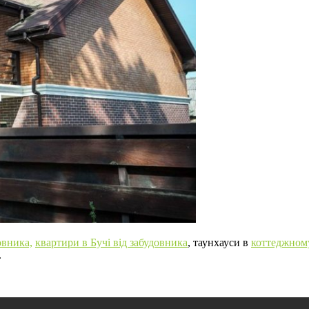
овника,
квартири в Бучі від забудовника
, таунхауси в
коттеджному
.