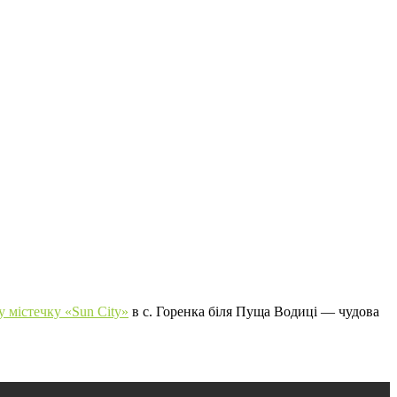
 містечку «Sun City»
в с. Горенка біля Пуща Водиці — чудова