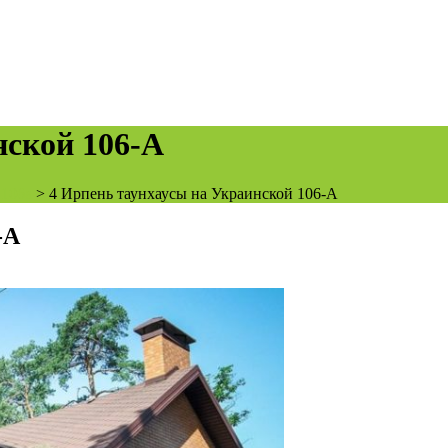
нской 106-А
 106а
>
4 Ирпень таунхаусы на Украинской 106-А
-А