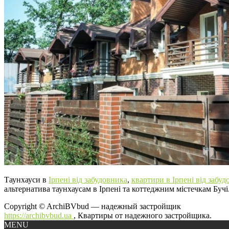
Таунхауси в
Ірпені від забудовника
,
квартири в Ірпені від забуд
альтернатива таунхаусам в Ірпені та коттеджним містечкам Бучі
Copyright © ArchiBVbud — надежный застройщик
https://archibvbud.ua
, Квартиры от надежного застройщика.
MENU