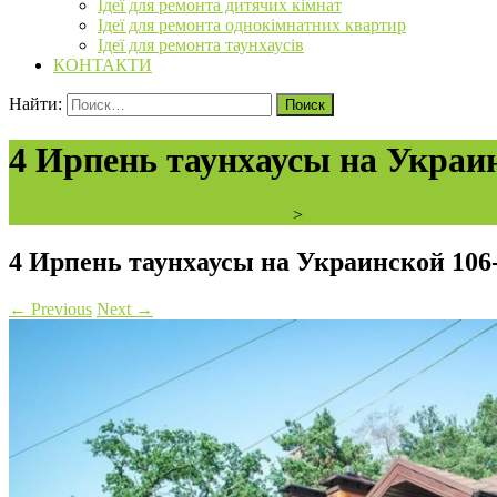
Ідеї для ремонта дитячих кімнат
Ідеї для ремонта однокімнатних квартир
Ідеї для ремонта таунхаусів
КОНТАКТИ
Найти:
4 Ирпень таунхаусы на Украи
ArchiBVbud - надежный застройщик
>
г.Ирпень, ул.Украинская
4 Ирпень таунхаусы на Украинской 106
←
Previous
Next
→