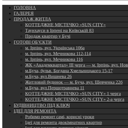
ГОЛОВНА
ГАЛЕРЕЯ
ПРОДАЖ ЖИТЛА
КОТТЕДЖНЕ МІСТЕЧКО «SUN CITY»
Таунхауси в Ірпені на Київській 83
Продаж квартир у Бучі
ГОТОВІ ОБ’ЄКТИ
м. Ірпінь, вул. Українська 106а
м. Ірпінь, вул. Мечникова 112-114
м. Ірпінь, вул. Мечникова 116
ЖК «Академквартал» III черга — м. Ірпінь, вул. Но
м.Буча, бульв. Богдана Хмельницького 15-17
м.Буча, вул.Вишнева 26
Житловий будинок — м. Буча, вул. Шевченка 22б
м.Буча, вул.Першотравнева 11
КОТТЕДЖНЕ МІСТЕЧКО «SUN CITY» 1 черга
КОТТЕДЖНЕ МІСТЕЧКО «SUN CITY» 2-а черга
БУДІВНИЦТВО ПІД КЛЮЧ
ІДЕЇ ДЛЯ РЕМОНТА
Робимо ремонт самі, корисні уроки
Ідеї для ремонта двокімнатних квартир