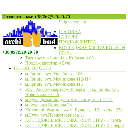
Позвоните нам: +38(067)529-29-70
Skip to content
ГОЛОВНА
ГАЛЕРЕЯ
ПРОДАЖ ЖИТЛА
КОТТЕДЖНЕ МІСТЕЧКО «SUN
+38(097)529-29-70
CITY»
Таунхауси в Ірпені на Київській 83
Продаж квартир у Бучі
ГОТОВІ ОБ’ЄКТИ
м. Ірпінь, вул. Українська 106а
м. Ірпінь, вул. Мечникова 112-114
м. Ірпінь, вул. Мечникова 116
ЖК «Академквартал» III черга — м. Ірпінь, вул.
Новооскольска 2ц
м.Буча, бульв. Богдана Хмельницького 15-17
м.Буча, вул.Вишнева 26
Житловий будинок — м. Буча, вул. Шевченка 22б
м.Буча, вул.Першотравнева 11
КОТТЕДЖНЕ МІСТЕЧКО «SUN CITY» 1 черга
КОТТЕДЖНЕ МІСТЕЧКО «SUN CITY» 2-а черга