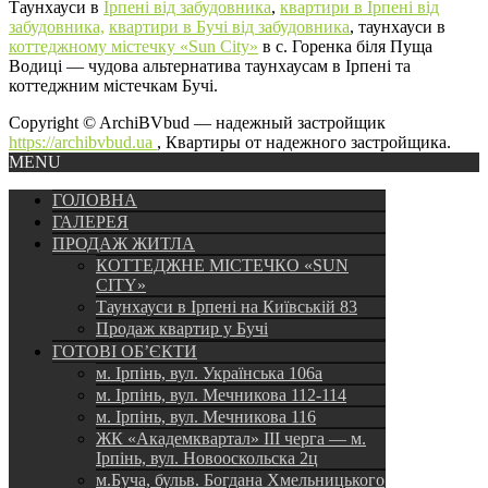
Таунхауси в
Ірпені від забудовника
,
квартири в Ірпені від
забудовника,
квартири в Бучі від забудовника
, таунхауси в
коттеджному містечку «Sun City»
в с. Горенка біля Пуща
Водиці — чудова альтернатива таунхаусам в Ірпені та
коттеджним містечкам Бучі.
Copyright © ArchiBVbud — надежный застройщик
https://archibvbud.ua
, Квартиры от надежного застройщика.
MENU
ГОЛОВНА
ГАЛЕРЕЯ
ПРОДАЖ ЖИТЛА
КОТТЕДЖНЕ МІСТЕЧКО «SUN
CITY»
Таунхауси в Ірпені на Київській 83
Продаж квартир у Бучі
ГОТОВІ ОБ’ЄКТИ
м. Ірпінь, вул. Українська 106а
м. Ірпінь, вул. Мечникова 112-114
м. Ірпінь, вул. Мечникова 116
ЖК «Академквартал» III черга — м.
Ірпінь, вул. Новооскольска 2ц
м.Буча, бульв. Богдана Хмельницького