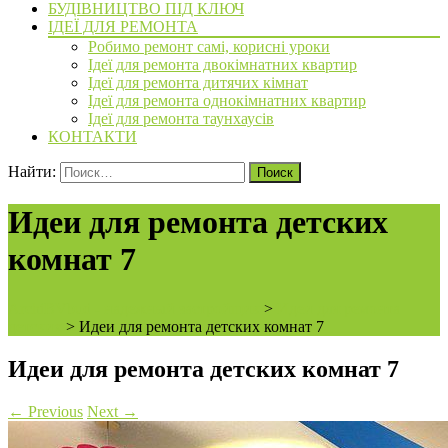
БУДІВНИЦТВО ПІД КЛЮЧ
ІДЕЇ ДЛЯ РЕМОНТА
Робимо ремонт самі, корисні уроки
Ідеї для ремонта двокімнатних квартир
Ідеї для ремонта дитячих кімнат
Ідеї для ремонта однокімнатних квартир
Ідеї для ремонта таунхаусів
КОНТАКТИ
Найти:
Идеи для ремонта детских
комнат 7
ArchiBVbud - надежный застройщик
>
Идеи для ремонта
детских
>
Идеи для ремонта детских комнат 7
Идеи для ремонта детских комнат 7
←
Previous
Next
→