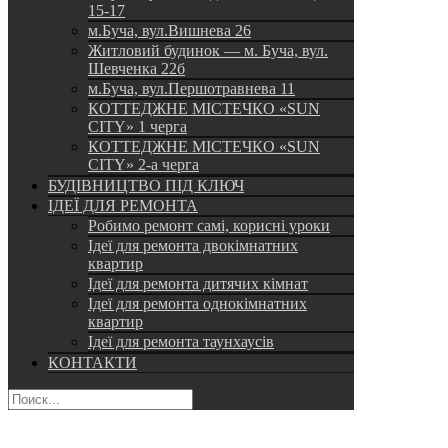
15-17
м.Буча, вул.Вишнева 26
Житловий будинок — м. Буча, вул.
Шевченка 22б
м.Буча, вул.Першотравнева 11
КОТТЕДЖНЕ МІСТЕЧКО «SUN
CITY» 1 черга
КОТТЕДЖНЕ МІСТЕЧКО «SUN
CITY» 2-а черга
БУДІВНИЦТВО ПІД КЛЮЧ
ІДЕЇ ДЛЯ РЕМОНТА
Робимо ремонт самі, корисні уроки
Ідеї для ремонта двокімнатних
квартир
Ідеї для ремонта дитячих кімнат
Ідеї для ремонта однокімнатних
квартир
Ідеї для ремонта таунхаусів
КОНТАКТИ