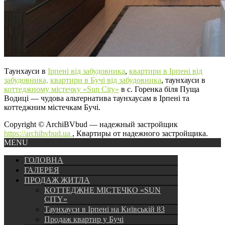
Таунхауси в
Ірпені від забудовника
,
квартири в Ірпені від
забудовника,
квартири в Бучі від забудовника
, таунхауси в
коттеджному містечку «Sun City»
в с. Горенка біля Пуща
Водиці — чудова альтернатива таунхаусам в Ірпені та
коттеджним містечкам Бучі.
Copyright © ArchiBVbud — надежный застройщик
https://archibvbud.ua
, Квартиры от надежного застройщика.
MENU
ГОЛОВНА
ГАЛЕРЕЯ
ПРОДАЖ ЖИТЛА
КОТТЕДЖНЕ МІСТЕЧКО «SUN
CITY»
Таунхауси в Ірпені на Київській 83
Продаж квартир у Бучі