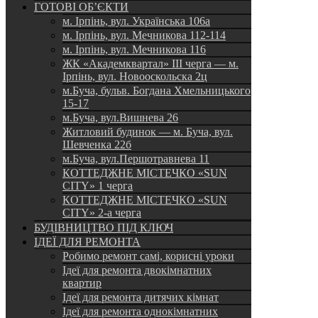
ГОТОВІ ОБ’ЄКТИ
м. Ірпінь, вул. Українська 106а
м. Ірпінь, вул. Мечникова 112-114
м. Ірпінь, вул. Мечникова 116
ЖК «Академквартал» III черга — м.
Ірпінь, вул. Новооскольска 2ц
м.Буча, бульв. Богдана Хмельницького
15-17
м.Буча, вул.Вишнева 26
Житловий будинок — м. Буча, вул.
Шевченка 22б
м.Буча, вул.Першотравнева 11
КОТТЕДЖНЕ МІСТЕЧКО «SUN
CITY» 1 черга
КОТТЕДЖНЕ МІСТЕЧКО «SUN
CITY» 2-а черга
БУДІВНИЦТВО ПІД КЛЮЧ
ІДЕЇ ДЛЯ РЕМОНТА
Робимо ремонт самі, корисні уроки
Ідеї для ремонта двокімнатних
квартир
Ідеї для ремонта дитячих кімнат
Ідеї для ремонта однокімнатних