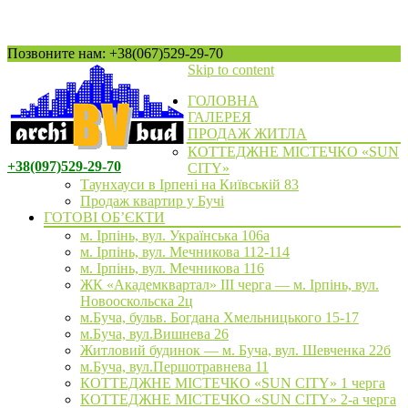
Позвоните нам: +38(067)529-29-70
Skip to content
ГОЛОВНА
ГАЛЕРЕЯ
ПРОДАЖ ЖИТЛА
КОТТЕДЖНЕ МІСТЕЧКО «SUN
+38(097)529-29-70
CITY»
Таунхауси в Ірпені на Київській 83
Продаж квартир у Бучі
ГОТОВІ ОБ’ЄКТИ
м. Ірпінь, вул. Українська 106а
м. Ірпінь, вул. Мечникова 112-114
м. Ірпінь, вул. Мечникова 116
ЖК «Академквартал» III черга — м. Ірпінь, вул.
Новооскольска 2ц
м.Буча, бульв. Богдана Хмельницького 15-17
м.Буча, вул.Вишнева 26
Житловий будинок — м. Буча, вул. Шевченка 22б
м.Буча, вул.Першотравнева 11
КОТТЕДЖНЕ МІСТЕЧКО «SUN CITY» 1 черга
КОТТЕДЖНЕ МІСТЕЧКО «SUN CITY» 2-а черга