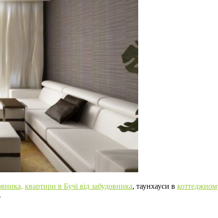
овника,
квартири в Бучі від забудовника
, таунхауси в
коттеджному
.