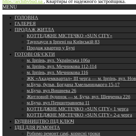
https://archibvbud.ua
, Квартиры от надежного застройщика.
MENU
ГОЛОВНА
ГАЛЕРЕЯ
ПРОДАЖ ЖИТЛА
КОТТЕДЖНЕ МІСТЕЧКО «SUN CITY»
Таунхауси в Ірпені на Київській 83
Продаж квартир у Бучі
ГОТОВІ ОБ’ЄКТИ
м. Ірпінь, вул. Українська 106а
м. Ірпінь, вул. Мечникова 112-114
м. Ірпінь, вул. Мечникова 116
ЖК «Академквартал» III черга — м. Ірпінь, вул. Но
м.Буча, бульв. Богдана Хмельницького 15-17
м.Буча, вул.Вишнева 26
Житловий будинок — м. Буча, вул. Шевченка 22б
м.Буча, вул.Першотравнева 11
КОТТЕДЖНЕ МІСТЕЧКО «SUN CITY» 1 черга
КОТТЕДЖНЕ МІСТЕЧКО «SUN CITY» 2-а черга
БУДІВНИЦТВО ПІД КЛЮЧ
ІДЕЇ ДЛЯ РЕМОНТА
Робимо ремонт самі, корисні уроки