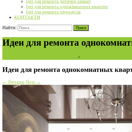
Ідеї для ремонта дитячих кімнат
Ідеї для ремонта однокімнатних квартир
Ідеї для ремонта таунхаусів
КОНТАКТИ
Найти:
Идеи для ремонта однокомнат
ArchiBVbud - надежный застройщик
>
Идеи для ремонта однок
Идеи для ремонта однокомнатных квар
←
Previous
Next
→