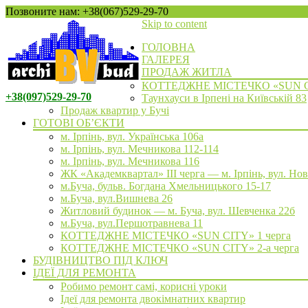
Позвоните нам: +38(067)529-29-70
Skip to content
ГОЛОВНА
ГАЛЕРЕЯ
ПРОДАЖ ЖИТЛА
КОТТЕДЖНЕ МІСТЕЧКО «SUN 
+38(097)529-29-70
Таунхауси в Ірпені на Київській 83
Продаж квартир у Бучі
ГОТОВІ ОБ’ЄКТИ
м. Ірпінь, вул. Українська 106а
м. Ірпінь, вул. Мечникова 112-114
м. Ірпінь, вул. Мечникова 116
ЖК «Академквартал» III черга — м. Ірпінь, вул. Но
м.Буча, бульв. Богдана Хмельницького 15-17
м.Буча, вул.Вишнева 26
Житловий будинок — м. Буча, вул. Шевченка 22б
м.Буча, вул.Першотравнева 11
КОТТЕДЖНЕ МІСТЕЧКО «SUN CITY» 1 черга
КОТТЕДЖНЕ МІСТЕЧКО «SUN CITY» 2-а черга
БУДІВНИЦТВО ПІД КЛЮЧ
ІДЕЇ ДЛЯ РЕМОНТА
Робимо ремонт самі, корисні уроки
Ідеї для ремонта двокімнатних квартир