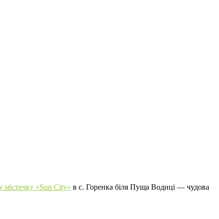
 містечку «Sun City»
в с. Горенка біля Пуща Водиці — чудова