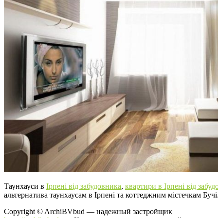
Таунхауси в
Ірпені від забудовника
,
квартири в Ірпені від забуд
альтернатива таунхаусам в Ірпені та коттеджним містечкам Бучі
Copyright © ArchiBVbud — надежный застройщик