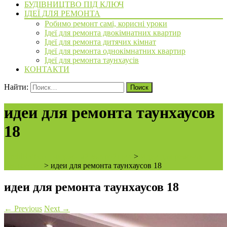
БУДІВНИЦТВО ПІД КЛЮЧ
ІДЕЇ ДЛЯ РЕМОНТА
Робимо ремонт самі, корисні уроки
Ідеї для ремонта двокімнатних квартир
Ідеї для ремонта дитячих кімнат
Ідеї для ремонта однокімнатних квартир
Ідеї для ремонта таунхаусів
КОНТАКТИ
Найти:
идеи для ремонта таунхаусов
18
ArchiBVbud - надежный застройщик
>
Идеи для ремонта
таунхаусов
>
идеи для ремонта таунхаусов 18
идеи для ремонта таунхаусов 18
←
Previous
Next
→