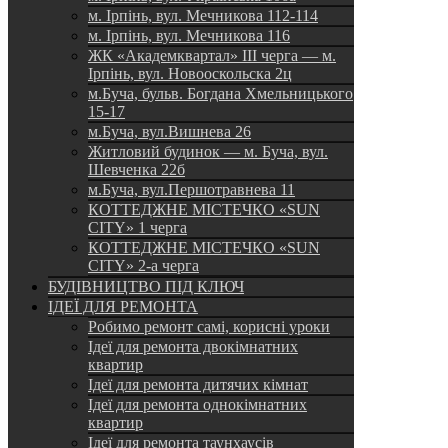
м. Ірпінь, вул. Мечникова 112-114
м. Ірпінь, вул. Мечникова 116
ЖК «Академквартал» III черга — м.
Ірпінь, вул. Новооскольска 2ц
м.Буча, бульв. Богдана Хмельницького
15-17
м.Буча, вул.Вишнева 26
Житловий будинок — м. Буча, вул.
Шевченка 22б
м.Буча, вул.Першотравнева 11
КОТТЕДЖНЕ МІСТЕЧКО «SUN
CITY» 1 черга
КОТТЕДЖНЕ МІСТЕЧКО «SUN
CITY» 2-а черга
БУДІВНИЦТВО ПІД КЛЮЧ
ІДЕЇ ДЛЯ РЕМОНТА
Робимо ремонт самі, корисні уроки
Ідеї для ремонта двокімнатних
квартир
Ідеї для ремонта дитячих кімнат
Ідеї для ремонта однокімнатних
квартир
Ідеї для ремонта таунхаусів