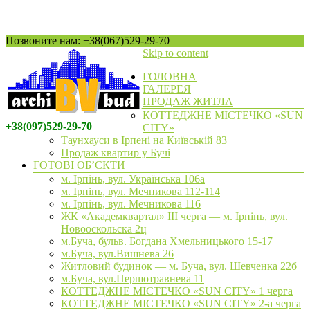
Позвоните нам: +38(067)529-29-70
Skip to content
ГОЛОВНА
ГАЛЕРЕЯ
ПРОДАЖ ЖИТЛА
КОТТЕДЖНЕ МІСТЕЧКО «SUN
+38(097)529-29-70
CITY»
Таунхауси в Ірпені на Київській 83
Продаж квартир у Бучі
ГОТОВІ ОБ’ЄКТИ
м. Ірпінь, вул. Українська 106а
м. Ірпінь, вул. Мечникова 112-114
м. Ірпінь, вул. Мечникова 116
ЖК «Академквартал» III черга — м. Ірпінь, вул.
Новооскольска 2ц
м.Буча, бульв. Богдана Хмельницького 15-17
м.Буча, вул.Вишнева 26
Житловий будинок — м. Буча, вул. Шевченка 22б
м.Буча, вул.Першотравнева 11
КОТТЕДЖНЕ МІСТЕЧКО «SUN CITY» 1 черга
КОТТЕДЖНЕ МІСТЕЧКО «SUN CITY» 2-а черга