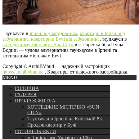
Таунхауси в
Ірпені від забудовника
,
квартири в Ірпені від
забудовника,
квартири в Бучі від забудовника
, таунхауси в
коттеджному містечку «Sun City»
в с. Горенка біля Пуща
Водиці — чудова альтернатива таунхаусам в Ірпені та
коттеджним містечкам Бучі.
Copyright © ArchiBVbud — надежный застройщик
https://archibvbud.ua
, Квартиры от надежного застройщика.
MENU
ГОЛОВНА
ГАЛЕРЕЯ
ПРОДАЖ ЖИТЛА
КОТТЕДЖНЕ МІСТЕЧКО «SUN
CITY»
Таунхауси в Ірпені на Київській 83
Продаж квартир у Бучі
ГОТОВІ ОБ’ЄКТИ
м. Ірпінь, вул. Українська 106а