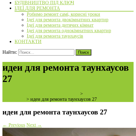
БУДІВНИЦТВО ПІД КЛЮЧ
ІДЕЇ ДЛЯ РЕМОНТА
Робимо ремонт самі, корисні уроки
Ідеї для ремонта двокімнатних квартир
Ідеї для ремонта дитячих кімнат
Ідеї для ремонта однокімнатних квартир
Ідеї для ремонта таунхаусів
КОНТАКТИ
Найти:
идеи для ремонта таунхаусов
27
ArchiBVbud - надежный застройщик
>
Идеи для ремонта
таунхаусов
>
идеи для ремонта таунхаусов 27
идеи для ремонта таунхаусов 27
←
Previous
Next
→