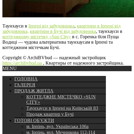
Таунхауси в
Ірпені від забудовника
,
квартири в Ірпені від
забудовника,
квартири в Бучі від забудовника
, таунхауси в
коттеджному містечку «Sun City»
в с. Горенка біля Пуща
Водиці — чудова альтернатива таунхаусам в Ірпені та
коттеджним містечкам Бучі.
Copyright © ArchiBVbud — надежный застройщик
https://archibvbud.ua
, Квартиры от надежного застройщика.
MENU
ГОЛОВНА
ГАЛЕРЕЯ
ПРОДАЖ ЖИТЛА
КОТТЕДЖНЕ МІСТЕЧКО «SUN
CITY»
Таунхауси в Ірпені на Київській 83
Продаж квартир у Бучі
ГОТОВІ ОБ’ЄКТИ
м. Ірпінь, вул. Українська 106а
м. Ірпінь, вул. Мечникова 112-114