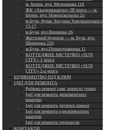
м. Ірпінь, вул. Мечникова 116
ЖК «Академквартал» III черга — м.
Ірпінь, вул. Новооскольска 2ц
м.Буча, бульв. Богдана Хмельницького
15-17
м.Буча, вул.Вишнева 26
Житловий будинок — м. Буча, вул.
Шевченка 22б
м.Буча, вул.Першотравнева 11
КОТТЕДЖНЕ МІСТЕЧКО «SUN
CITY» 1 черга
КОТТЕДЖНЕ МІСТЕЧКО «SUN
CITY» 2-а черга
БУДІВНИЦТВО ПІД КЛЮЧ
ІДЕЇ ДЛЯ РЕМОНТА
Робимо ремонт самі, корисні уроки
Ідеї для ремонта двокімнатних
квартир
Ідеї для ремонта дитячих кімнат
Ідеї для ремонта однокімнатних
квартир
Ідеї для ремонта таунхаусів
КОНТАКТИ