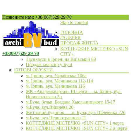
Позвоните нам: +38(067)529-29-70
Skip to content
ГОЛОВНА
ГАЛЕРЕЯ
ПРОДАЖ ЖИТЛА
КОТТЕДЖНЕ МІСТЕЧКО «SUN
+38(097)529-29-70
CITY»
Таунхауси в Ірпені на Київській 83
Продаж квартир у Бучі
ГОТОВІ ОБ’ЄКТИ
м. Ірпінь, вул. Українська 106а
м. Ірпінь, вул. Мечникова 112-114
м. Ірпінь, вул. Мечникова 116
ЖК «Академквартал» III черга — м. Ірпінь, вул.
Новооскольска 2ц
м.Буча, бульв. Богдана Хмельницького 15-17
м.Буча, вул.Вишнева 26
Житловий будинок — м. Буча, вул. Шевченка 22б
м.Буча, вул.Першотравнева 11
КОТТЕДЖНЕ МІСТЕЧКО «SUN CITY» 1 черга
КОТТЕДЖНЕ МІСТЕЧКО «SUN CITY» 2-а черга