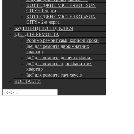
КОТТЕДЖНЕ МІСТЕЧКО «SUN
CITY» 1 черга
КОТТЕДЖНЕ МІСТЕЧКО «SUN
CITY» 2-а черга
БУДІВНИЦТВО ПІД КЛЮЧ
ІДЕЇ ДЛЯ РЕМОНТА
Робимо ремонт самі, корисні уроки
Ідеї для ремонта двокімнатних
квартир
Ідеї для ремонта дитячих кімнат
Ідеї для ремонта однокімнатних
квартир
Ідеї для ремонта таунхаусів
КОНТАКТИ