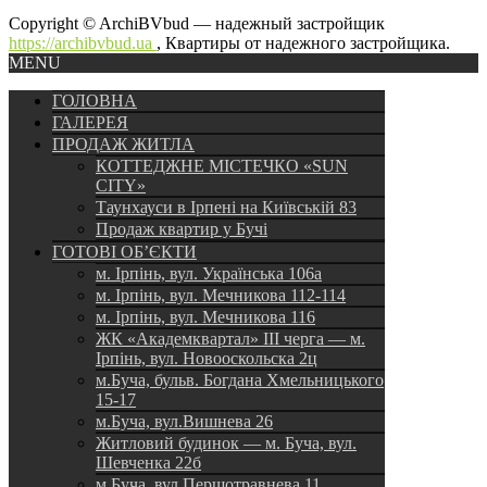
Copyright © ArchiBVbud — надежный застройщик
https://archibvbud.ua
, Квартиры от надежного застройщика.
MENU
ГОЛОВНА
ГАЛЕРЕЯ
ПРОДАЖ ЖИТЛА
КОТТЕДЖНЕ МІСТЕЧКО «SUN
CITY»
Таунхауси в Ірпені на Київській 83
Продаж квартир у Бучі
ГОТОВІ ОБ’ЄКТИ
м. Ірпінь, вул. Українська 106а
м. Ірпінь, вул. Мечникова 112-114
м. Ірпінь, вул. Мечникова 116
ЖК «Академквартал» III черга — м.
Ірпінь, вул. Новооскольска 2ц
м.Буча, бульв. Богдана Хмельницького
15-17
м.Буча, вул.Вишнева 26
Житловий будинок — м. Буча, вул.
Шевченка 22б
м.Буча, вул.Першотравнева 11