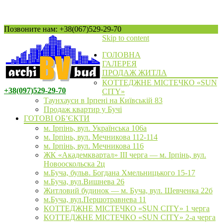
Позвоните нам: +38(067)529-29-70
Skip to content
ГОЛОВНА
ГАЛЕРЕЯ
ПРОДАЖ ЖИТЛА
КОТТЕДЖНЕ МІСТЕЧКО «SUN
+38(097)529-29-70
CITY»
Таунхауси в Ірпені на Київській 83
Продаж квартир у Бучі
ГОТОВІ ОБ’ЄКТИ
м. Ірпінь, вул. Українська 106а
м. Ірпінь, вул. Мечникова 112-114
м. Ірпінь, вул. Мечникова 116
ЖК «Академквартал» III черга — м. Ірпінь, вул.
Новооскольска 2ц
м.Буча, бульв. Богдана Хмельницького 15-17
м.Буча, вул.Вишнева 26
Житловий будинок — м. Буча, вул. Шевченка 22б
м.Буча, вул.Першотравнева 11
КОТТЕДЖНЕ МІСТЕЧКО «SUN CITY» 1 черга
КОТТЕДЖНЕ МІСТЕЧКО «SUN CITY» 2-а черга