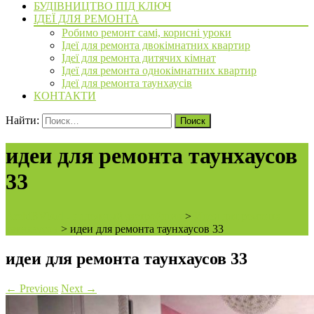
БУДІВНИЦТВО ПІД КЛЮЧ
ІДЕЇ ДЛЯ РЕМОНТА
Робимо ремонт самі, корисні уроки
Ідеї для ремонта двокімнатних квартир
Ідеї для ремонта дитячих кімнат
Ідеї для ремонта однокімнатних квартир
Ідеї для ремонта таунхаусів
КОНТАКТИ
Найти:
идеи для ремонта таунхаусов
33
ArchiBVbud - надежный застройщик
>
Идеи для ремонта
таунхаусов
>
идеи для ремонта таунхаусов 33
идеи для ремонта таунхаусов 33
←
Previous
Next
→