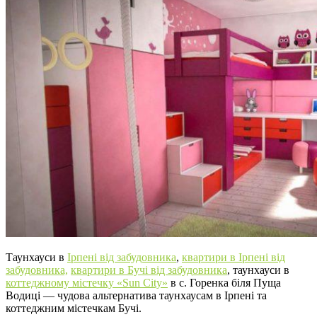
Таунхауси в
Ірпені від забудовника
,
квартири в Ірпені від
забудовника,
квартири в Бучі від забудовника
, таунхауси в
коттеджному містечку «Sun City»
в с. Горенка біля Пуща
Водиці — чудова альтернатива таунхаусам в Ірпені та
коттеджним містечкам Бучі.