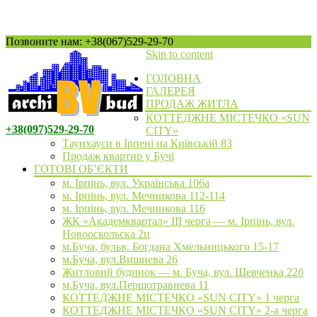
Позвоните нам: +38(067)529-29-70
Skip to content
ГОЛОВНА
ГАЛЕРЕЯ
ПРОДАЖ ЖИТЛА
КОТТЕДЖНЕ МІСТЕЧКО «SUN
+38(097)529-29-70
CITY»
Таунхауси в Ірпені на Київській 83
Продаж квартир у Бучі
ГОТОВІ ОБ’ЄКТИ
м. Ірпінь, вул. Українська 106а
м. Ірпінь, вул. Мечникова 112-114
м. Ірпінь, вул. Мечникова 116
ЖК «Академквартал» III черга — м. Ірпінь, вул.
Новооскольска 2ц
м.Буча, бульв. Богдана Хмельницького 15-17
м.Буча, вул.Вишнева 26
Житловий будинок — м. Буча, вул. Шевченка 22б
м.Буча, вул.Першотравнева 11
КОТТЕДЖНЕ МІСТЕЧКО «SUN CITY» 1 черга
КОТТЕДЖНЕ МІСТЕЧКО «SUN CITY» 2-а черга