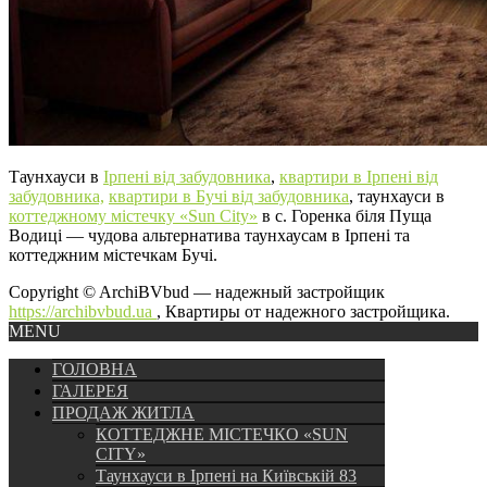
Таунхауси в
Ірпені від забудовника
,
квартири в Ірпені від
забудовника,
квартири в Бучі від забудовника
, таунхауси в
коттеджному містечку «Sun City»
в с. Горенка біля Пуща
Водиці — чудова альтернатива таунхаусам в Ірпені та
коттеджним містечкам Бучі.
Copyright © ArchiBVbud — надежный застройщик
https://archibvbud.ua
, Квартиры от надежного застройщика.
MENU
ГОЛОВНА
ГАЛЕРЕЯ
ПРОДАЖ ЖИТЛА
КОТТЕДЖНЕ МІСТЕЧКО «SUN
CITY»
Таунхауси в Ірпені на Київській 83