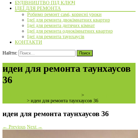
БУДІВНИЦТВО ПІД КЛЮЧ
ІДЕЇ ДЛЯ РЕМОНТА
Робимо ремонт самі, корисні уроки
Ідеї для ремонта двокімнатних квартир
Ідеї для ремонта дитячих кімнат
Ідеї для ремонта однокімнатних квартир
Ідеї для ремонта таунхаусів
КОНТАКТИ
Найти:
идеи для ремонта таунхаусов
36
ArchiBVbud - надежный застройщик
>
Идеи для ремонта
таунхаусов
>
идеи для ремонта таунхаусов 36
идеи для ремонта таунхаусов 36
←
Previous
Next
→