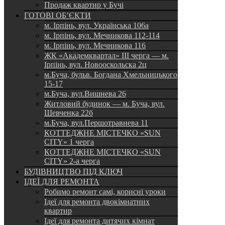
Продаж квартир у Бучі
ГОТОВІ ОБ’ЄКТИ
м. Ірпінь, вул. Українська 106а
м. Ірпінь, вул. Мечникова 112-114
м. Ірпінь, вул. Мечникова 116
ЖК «Академквартал» III черга — м.
Ірпінь, вул. Новооскольска 2ц
м.Буча, бульв. Богдана Хмельницького
15-17
м.Буча, вул.Вишнева 26
Житловий будинок — м. Буча, вул.
Шевченка 22б
м.Буча, вул.Першотравнева 11
КОТТЕДЖНЕ МІСТЕЧКО «SUN
CITY» 1 черга
КОТТЕДЖНЕ МІСТЕЧКО «SUN
CITY» 2-а черга
БУДІВНИЦТВО ПІД КЛЮЧ
ІДЕЇ ДЛЯ РЕМОНТА
Робимо ремонт самі, корисні уроки
Ідеї для ремонта двокімнатних
квартир
Ідеї для ремонта дитячих кімнат