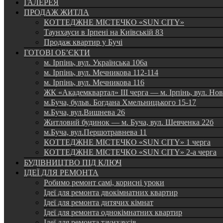
ГАЛЕРЕЯ
ПРОДАЖ ЖИТЛА
КОТТЕДЖНЕ МІСТЕЧКО «SUN CITY»
Таунхауси в Ірпені на Київській 83
Продаж квартир у Бучі
ГОТОВІ ОБ’ЄКТИ
м. Ірпінь, вул. Українська 106а
м. Ірпінь, вул. Мечникова 112-114
м. Ірпінь, вул. Мечникова 116
ЖК «Академквартал» III черга — м. Ірпінь, вул. Но
м.Буча, бульв. Богдана Хмельницького 15-17
м.Буча, вул.Вишнева 26
Житловий будинок — м. Буча, вул. Шевченка 22б
м.Буча, вул.Першотравнева 11
КОТТЕДЖНЕ МІСТЕЧКО «SUN CITY» 1 черга
КОТТЕДЖНЕ МІСТЕЧКО «SUN CITY» 2-а черга
БУДІВНИЦТВО ПІД КЛЮЧ
ІДЕЇ ДЛЯ РЕМОНТА
Робимо ремонт самі, корисні уроки
Ідеї для ремонта двокімнатних квартир
Ідеї для ремонта дитячих кімнат
Ідеї для ремонта однокімнатних квартир
Ідеї для ремонта таунхаусів