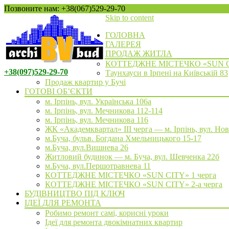
Позвоните нам: +38(067)529-29-70
Skip to content
ГОЛОВНА
ГАЛЕРЕЯ
ПРОДАЖ ЖИТЛА
КОТТЕДЖНЕ МІСТЕЧКО «SUN 
+38(097)529-29-70
Таунхауси в Ірпені на Київській 83
Продаж квартир у Бучі
ГОТОВІ ОБ’ЄКТИ
м. Ірпінь, вул. Українська 106а
м. Ірпінь, вул. Мечникова 112-114
м. Ірпінь, вул. Мечникова 116
ЖК «Академквартал» III черга — м. Ірпінь, вул. Но
м.Буча, бульв. Богдана Хмельницького 15-17
м.Буча, вул.Вишнева 26
Житловий будинок — м. Буча, вул. Шевченка 22б
м.Буча, вул.Першотравнева 11
КОТТЕДЖНЕ МІСТЕЧКО «SUN CITY» 1 черга
КОТТЕДЖНЕ МІСТЕЧКО «SUN CITY» 2-а черга
БУДІВНИЦТВО ПІД КЛЮЧ
ІДЕЇ ДЛЯ РЕМОНТА
Робимо ремонт самі, корисні уроки
Ідеї для ремонта двокімнатних квартир