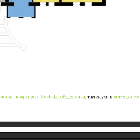
овника,
квартири в Бучі від забудовника
, таунхауси в
коттеджному
.