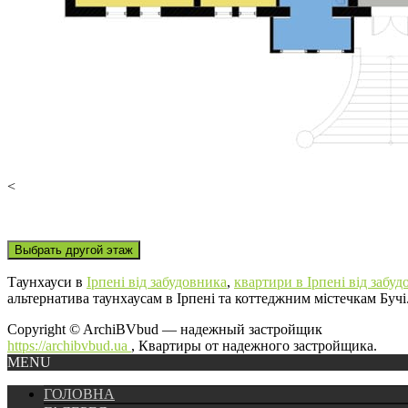
<
Выбрать другой этаж
Таунхауси в
Ірпені від забудовника
,
квартири в Ірпені від забуд
альтернатива таунхаусам в Ірпені та коттеджним містечкам Бучі
Copyright © ArchiBVbud — надежный застройщик
https://archibvbud.ua
, Квартиры от надежного застройщика.
MENU
ГОЛОВНА