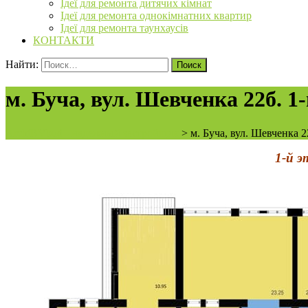
Ідеї для ремонта дитячих кімнат
Ідеї для ремонта однокімнатних квартир
Ідеї для ремонта таунхаусів
КОНТАКТИ
Найти:
м. Буча, вул. Шевченка 22б. 1
ArchiBVbud - надежный застройщик
>
м. Буча, вул. Шевченка 2
1-й 