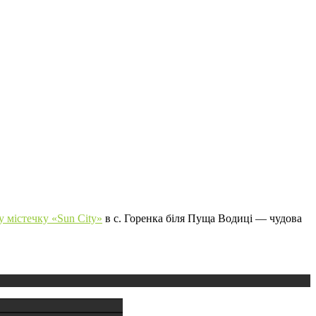
 містечку «Sun City»
в с. Горенка біля Пуща Водиці — чудова