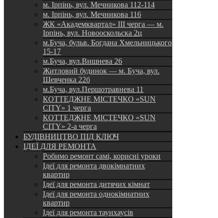
м. Ірпінь, вул. Мечникова 112-114
м. Ірпінь, вул. Мечникова 116
ЖК «Академквартал» III черга — м.
Ірпінь, вул. Новооскольска 2ц
м.Буча, бульв. Богдана Хмельницького
15-17
м.Буча, вул.Вишнева 26
Житловий будинок — м. Буча, вул.
Шевченка 22б
м.Буча, вул.Першотравнева 11
КОТТЕДЖНЕ МІСТЕЧКО «SUN
CITY» 1 черга
КОТТЕДЖНЕ МІСТЕЧКО «SUN
CITY» 2-а черга
БУДІВНИЦТВО ПІД КЛЮЧ
ІДЕЇ ДЛЯ РЕМОНТА
Робимо ремонт самі, корисні уроки
Ідеї для ремонта двокімнатних
квартир
Ідеї для ремонта дитячих кімнат
Ідеї для ремонта однокімнатних
квартир
Ідеї для ремонта таунхаусів