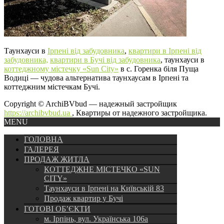
Таунхауси в
Ірпені від забудовника
,
квартири в Ірпені від
забудовника,
квартири в Бучі від забудовника
, таунхауси в
коттеджному містечку «Sun City»
в с. Горенка біля Пуща
Водиці — чудова альтернатива таунхаусам в Ірпені та
коттеджним містечкам Бучі.
Copyright © ArchiBVbud — надежный застройщик
https://archibvbud.ua
, Квартиры от надежного застройщика.
MENU
ГОЛОВНА
ГАЛЕРЕЯ
ПРОДАЖ ЖИТЛА
КОТТЕДЖНЕ МІСТЕЧКО «SUN
CITY»
Таунхауси в Ірпені на Київській 83
Продаж квартир у Бучі
ГОТОВІ ОБ’ЄКТИ
м. Ірпінь, вул. Українська 106а