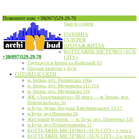
Позвоните нам: +38(067)529-29-70
Skip to content
ГОЛОВНА
ГАЛЕРЕЯ
ПРОДАЖ ЖИТЛА
КОТТЕДЖНЕ МІСТЕЧКО «SUN
+38(097)529-29-70
CITY»
Таунхауси в Ірпені на Київській 83
Продаж квартир у Бучі
ГОТОВІ ОБ’ЄКТИ
м. Ірпінь, вул. Українська 106а
м. Ірпінь, вул. Мечникова 112-114
м. Ірпінь, вул. Мечникова 116
ЖК «Академквартал» III черга — м. Ірпінь, вул.
Новооскольска 2ц
м.Буча, бульв. Богдана Хмельницького 15-17
м.Буча, вул.Вишнева 26
Житловий будинок — м. Буча, вул. Шевченка 22б
м.Буча, вул.Першотравнева 11
КОТТЕДЖНЕ МІСТЕЧКО «SUN CITY» 1 черга
КОТТЕДЖНЕ МІСТЕЧКО «SUN CITY» 2-а черга