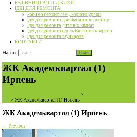
БУДІВНИЦТВО ПІД КЛЮЧ
ІДЕЇ ДЛЯ РЕМОНТА
Робимо ремонт самі, корисні уроки
Ідеї для ремонта двокімнатних квартир
Ідеї для ремонта дитячих кімнат
Ідеї для ремонта однокімнатних квартир
Ідеї для ремонта таунхаусів
КОНТАКТИ
Найти:
ЖК Академквартал (1)
Ирпень
ArchiBVbud - надежный застройщик
>
м. Ірпінь Мечникова
116
>
ЖК Академквартал (1) Ирпень
ЖК Академквартал (1) Ирпень
←
Previous