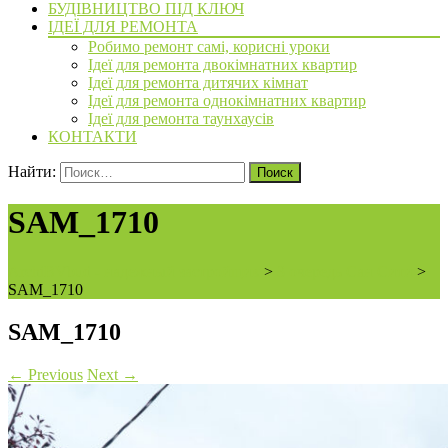
БУДІВНИЦТВО ПІД КЛЮЧ
ІДЕЇ ДЛЯ РЕМОНТА
Робимо ремонт самі, корисні уроки
Ідеї для ремонта двокімнатних квартир
Ідеї для ремонта дитячих кімнат
Ідеї для ремонта однокімнатних квартир
Ідеї для ремонта таунхаусів
КОНТАКТИ
Найти:
SAM_1710
ArchiBVbud - надежный застройщик
>
3 очередь Сан Сити
>
SAM_1710
SAM_1710
←
Previous
Next
→