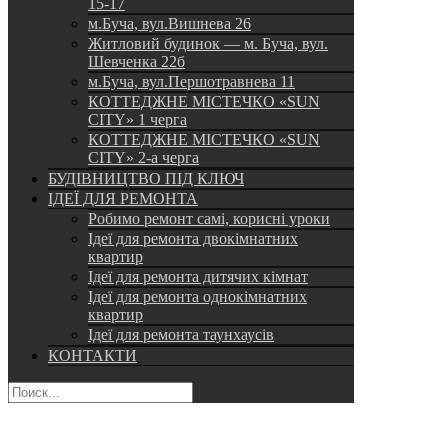
15-17
м.Буча, вул.Вишнева 26
Житловий будинок — м. Буча, вул.
Шевченка 22б
м.Буча, вул.Першотравнева 11
КОТТЕДЖНЕ МІСТЕЧКО «SUN
CITY» 1 черга
КОТТЕДЖНЕ МІСТЕЧКО «SUN
CITY» 2-а черга
БУДІВНИЦТВО ПІД КЛЮЧ
ІДЕЇ ДЛЯ РЕМОНТА
Робимо ремонт самі, корисні уроки
Ідеї для ремонта двокімнатних
квартир
Ідеї для ремонта дитячих кімнат
Ідеї для ремонта однокімнатних
квартир
Ідеї для ремонта таунхаусів
КОНТАКТИ