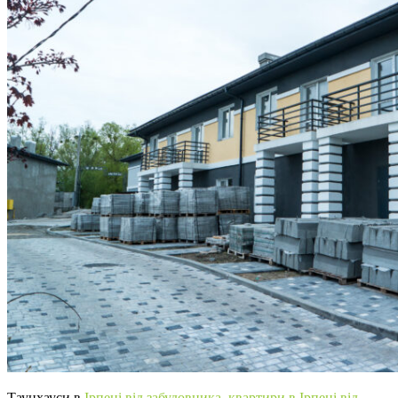
Таунхауси в
Ірпені від забудовника
,
квартири в Ірпені від