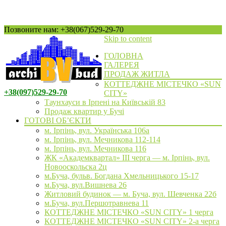
Позвоните нам: +38(067)529-29-70
Skip to content
ГОЛОВНА
ГАЛЕРЕЯ
ПРОДАЖ ЖИТЛА
КОТТЕДЖНЕ МІСТЕЧКО «SUN
+38(097)529-29-70
CITY»
Таунхауси в Ірпені на Київській 83
Продаж квартир у Бучі
ГОТОВІ ОБ’ЄКТИ
м. Ірпінь, вул. Українська 106а
м. Ірпінь, вул. Мечникова 112-114
м. Ірпінь, вул. Мечникова 116
ЖК «Академквартал» III черга — м. Ірпінь, вул.
Новооскольска 2ц
м.Буча, бульв. Богдана Хмельницького 15-17
м.Буча, вул.Вишнева 26
Житловий будинок — м. Буча, вул. Шевченка 22б
м.Буча, вул.Першотравнева 11
КОТТЕДЖНЕ МІСТЕЧКО «SUN CITY» 1 черга
КОТТЕДЖНЕ МІСТЕЧКО «SUN CITY» 2-а черга