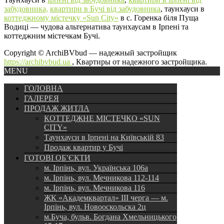
забудовника,
квартири в Бучі від забудовника
, таунхауси в
коттеджному містечку «Sun City»
в с. Горенка біля Пуща
Водиці — чудова альтернатива таунхаусам в Ірпені та
коттеджним містечкам Бучі.
Copyright © ArchiBVbud — надежный застройщик
https://archibvbud.ua
, Квартиры от надежного застройщика.
MENU
ГОЛОВНА
ГАЛЕРЕЯ
ПРОДАЖ ЖИТЛА
КОТТЕДЖНЕ МІСТЕЧКО «SUN
CITY»
Таунхауси в Ірпені на Київській 83
Продаж квартир у Бучі
ГОТОВІ ОБ’ЄКТИ
м. Ірпінь, вул. Українська 106а
м. Ірпінь, вул. Мечникова 112-114
м. Ірпінь, вул. Мечникова 116
ЖК «Академквартал» III черга — м.
Ірпінь, вул. Новооскольска 2ц
м.Буча, бульв. Богдана Хмельницького