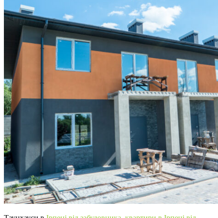
Таунхауси в
Ірпені від забудовника
,
квартири в Ірпені від