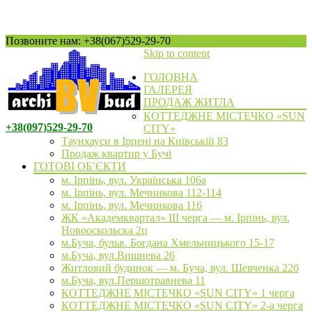
Позвоните нам: +38(067)529-29-70
Skip to content
ГОЛОВНА
ГАЛЕРЕЯ
ПРОДАЖ ЖИТЛА
КОТТЕДЖНЕ МІСТЕЧКО «SUN
+38(097)529-29-70
CITY»
Таунхауси в Ірпені на Київській 83
Продаж квартир у Бучі
ГОТОВІ ОБ’ЄКТИ
м. Ірпінь, вул. Українська 106а
м. Ірпінь, вул. Мечникова 112-114
м. Ірпінь, вул. Мечникова 116
ЖК «Академквартал» III черга — м. Ірпінь, вул.
Новооскольска 2ц
м.Буча, бульв. Богдана Хмельницького 15-17
м.Буча, вул.Вишнева 26
Житловий будинок — м. Буча, вул. Шевченка 22б
м.Буча, вул.Першотравнева 11
КОТТЕДЖНЕ МІСТЕЧКО «SUN CITY» 1 черга
КОТТЕДЖНЕ МІСТЕЧКО «SUN CITY» 2-а черга