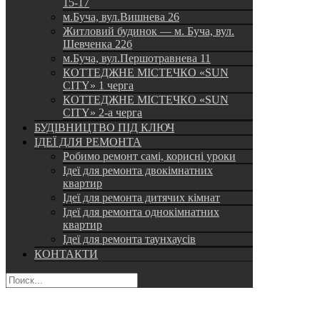
15-17
м.Буча, вул.Вишнева 26
Житловий будинок — м. Буча, вул.
Шевченка 22б
м.Буча, вул.Першотравнева 11
КОТТЕДЖНЕ МІСТЕЧКО «SUN
CITY» 1 черга
КОТТЕДЖНЕ МІСТЕЧКО «SUN
CITY» 2-а черга
БУДІВНИЦТВО ПІД КЛЮЧ
ІДЕЇ ДЛЯ РЕМОНТА
Робимо ремонт самі, корисні уроки
Ідеї для ремонта двокімнатних
квартир
Ідеї для ремонта дитячих кімнат
Ідеї для ремонта однокімнатних
квартир
Ідеї для ремонта таунхаусів
КОНТАКТИ