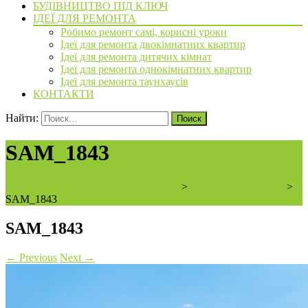
БУДІВНИЦТВО ПІД КЛЮЧ
ІДЕЇ ДЛЯ РЕМОНТА
Робимо ремонт самі, корисні уроки
Ідеї для ремонта двокімнатних квартир
Ідеї для ремонта дитячих кімнат
Ідеї для ремонта однокімнатних квартир
Ідеї для ремонта таунхаусів
КОНТАКТИ
Найти:
SAM_1843
ArchiBVbud - надежный застройщик
>
3 очередь Сан Сити
>
SAM_1843
SAM_1843
←
Previous
Next
→