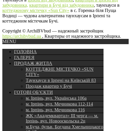
забудовника,
квартири в Бучі від забудовника
, таунхауси в
коттеджному містечку «Sun City»
в с. Горенка біля Пуща
Водиці — чудова альтернатива таунхаусам в Ірпені та
коттеджним містечкам Бучі.
Copyright © ArchiBVbud — надежный застройщик
https://archibvbud.ua
, Квартиры от надежного застройщика.
MENU
ГОЛОВНА
ГАЛЕРЕЯ
ПРОДАЖ ЖИТЛА
КОТТЕДЖНЕ МІСТЕЧКО «SUN
CITY»
Таунхауси в Ірпені на Київській 83
Продаж квартир у Бучі
ГОТОВІ ОБ’ЄКТИ
м. Ірпінь, вул. Українська 106а
м. Ірпінь, вул. Мечникова 112-114
м. Ірпінь, вул. Мечникова 116
ЖК «Академквартал» III черга — м.
Ірпінь, вул. Новооскольска 2ц
м.Буча, бульв. Богдана Хмельницького