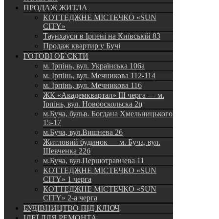
ПРОДАЖ ЖИТЛА
КОТТЕДЖНЕ МІСТЕЧКО «SUN
CITY»
Таунхауси в Ірпені на Київській 83
Продаж квартир у Бучі
ГОТОВІ ОБ’ЄКТИ
м. Ірпінь, вул. Українська 106а
м. Ірпінь, вул. Мечникова 112-114
м. Ірпінь, вул. Мечникова 116
ЖК «Академквартал» III черга — м.
Ірпінь, вул. Новооскольска 2ц
м.Буча, бульв. Богдана Хмельницького
15-17
м.Буча, вул.Вишнева 26
Житловий будинок — м. Буча, вул.
Шевченка 22б
м.Буча, вул.Першотравнева 11
КОТТЕДЖНЕ МІСТЕЧКО «SUN
CITY» 1 черга
КОТТЕДЖНЕ МІСТЕЧКО «SUN
CITY» 2-а черга
БУДІВНИЦТВО ПІД КЛЮЧ
ІДЕЇ ДЛЯ РЕМОНТА