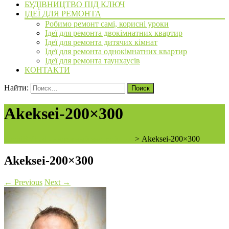
БУДІВНИЦТВО ПІД КЛЮЧ
ІДЕЇ ДЛЯ РЕМОНТА
Робимо ремонт самі, корисні уроки
Ідеї для ремонта двокімнатних квартир
Ідеї для ремонта дитячих кімнат
Ідеї для ремонта однокімнатних квартир
Ідеї для ремонта таунхаусів
КОНТАКТИ
Найти:
Akeksei-200×300
ArchiBVbud - надежный застройщик
>
Akeksei-200×300
Akeksei-200×300
←
Previous
Next
→