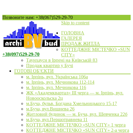
Позвоните нам: +38(067)529-29-70
Skip to content
ГОЛОВНА
ГАЛЕРЕЯ
ПРОДАЖ ЖИТЛА
КОТТЕДЖНЕ МІСТЕЧКО «SUN
+38(097)529-29-70
CITY»
Таунхауси в Ірпені на Київській 83
Продаж квартир у Бучі
ГОТОВІ ОБ’ЄКТИ
м. Ірпінь, вул. Українська 106а
м. Ірпінь, вул. Мечникова 112-114
м. Ірпінь, вул. Мечникова 116
ЖК «Академквартал» III черга — м. Ірпінь, вул.
Новооскольска 2ц
м.Буча, бульв. Богдана Хмельницького 15-17
м.Буча, вул.Вишнева 26
Житловий будинок — м. Буча, вул. Шевченка 22б
м.Буча, вул.Першотравнева 11
КОТТЕДЖНЕ МІСТЕЧКО «SUN CITY» 1 черга
КОТТЕДЖНЕ МІСТЕЧКО «SUN CITY» 2-а черга