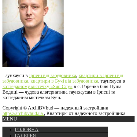
Таунхауси в
Ірпені від забудовника
,
квартири в Ірпені від
забудовника,
квартири в Бучі від забудовника
, таунхауси в
коттеджному містечку «Sun City»
в с. Горенка біля Пуща
Водиці — чудова альтернатива таунхаусам в Ірпені та
коттеджним містечкам Бучі.
Copyright © ArchiBVbud — надежный застройщик
https://archibvbud.ua
, Квартиры от надежного застройщика.
MENU
ГОЛОВНА
ГАЛЕРЕЯ