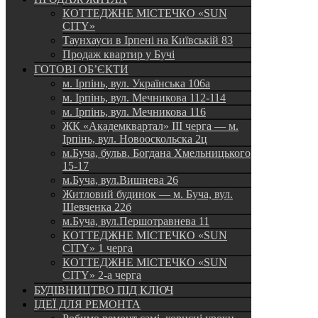
КОТТЕДЖНЕ МІСТЕЧКО «SUN
CITY»
Таунхауси в Ірпені на Київській 83
Продаж квартир у Бучі
ГОТОВІ ОБ’ЄКТИ
м. Ірпінь, вул. Українська 106а
м. Ірпінь, вул. Мечникова 112-114
м. Ірпінь, вул. Мечникова 116
ЖК «Академквартал» III черга — м.
Ірпінь, вул. Новооскольска 2ц
м.Буча, бульв. Богдана Хмельницького
15-17
м.Буча, вул.Вишнева 26
Житловий будинок — м. Буча, вул.
Шевченка 22б
м.Буча, вул.Першотравнева 11
КОТТЕДЖНЕ МІСТЕЧКО «SUN
CITY» 1 черга
КОТТЕДЖНЕ МІСТЕЧКО «SUN
CITY» 2-а черга
БУДІВНИЦТВО ПІД КЛЮЧ
ІДЕЇ ДЛЯ РЕМОНТА