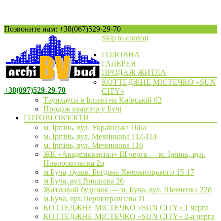
Позвоните нам: +38(067)529-29-70
Skip to content
ГОЛОВНА
ГАЛЕРЕЯ
ПРОДАЖ ЖИТЛА
КОТТЕДЖНЕ МІСТЕЧКО «SUN
+38(097)529-29-70
CITY»
Таунхауси в Ірпені на Київській 83
Продаж квартир у Бучі
ГОТОВІ ОБ’ЄКТИ
м. Ірпінь, вул. Українська 106а
м. Ірпінь, вул. Мечникова 112-114
м. Ірпінь, вул. Мечникова 116
ЖК «Академквартал» III черга — м. Ірпінь, вул.
Новооскольска 2ц
м.Буча, бульв. Богдана Хмельницького 15-17
м.Буча, вул.Вишнева 26
Житловий будинок — м. Буча, вул. Шевченка 22б
м.Буча, вул.Першотравнева 11
КОТТЕДЖНЕ МІСТЕЧКО «SUN CITY» 1 черга
КОТТЕДЖНЕ МІСТЕЧКО «SUN CITY» 2-а черга