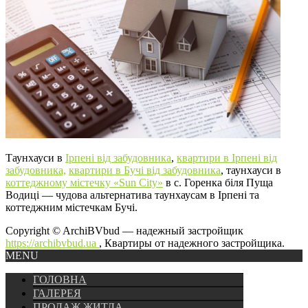
Таунхауси в
Ірпені від забудовника
,
квартири в Ірпені від
забудовника,
квартири в Бучі від забудовника
, таунхауси в
коттеджному містечку «Sun City»
в с. Горенка біля Пуща
Водиці — чудова альтернатива таунхаусам в Ірпені та
коттеджним містечкам Бучі.
Copyright © ArchiBVbud — надежный застройщик
https://archibvbud.ua
, Квартиры от надежного застройщика.
MENU
ГОЛОВНА
ГАЛЕРЕЯ
ПРОДАЖ ЖИТЛА