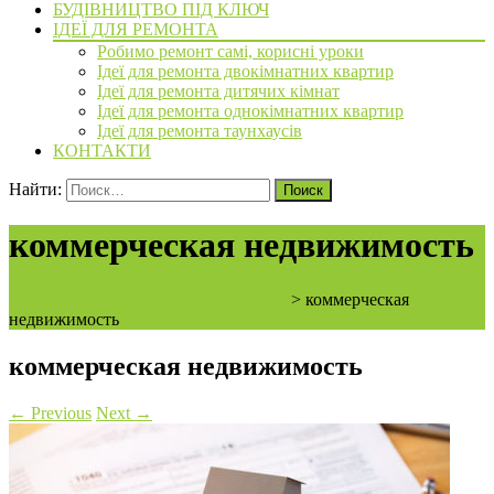
БУДІВНИЦТВО ПІД КЛЮЧ
ІДЕЇ ДЛЯ РЕМОНТА
Робимо ремонт самі, корисні уроки
Ідеї для ремонта двокімнатних квартир
Ідеї для ремонта дитячих кімнат
Ідеї для ремонта однокімнатних квартир
Ідеї для ремонта таунхаусів
КОНТАКТИ
Найти:
коммерческая недвижимость
ArchiBVbud - надежный застройщик
>
коммерческая
недвижимость
коммерческая недвижимость
←
Previous
Next
→