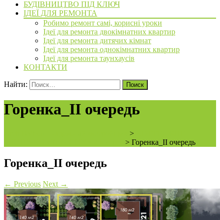
БУДІВНИЦТВО ПІД КЛЮЧ
ІДЕЇ ДЛЯ РЕМОНТА
Робимо ремонт самі, корисні уроки
Ідеї для ремонта двокімнатних квартир
Ідеї для ремонта дитячих кімнат
Ідеї для ремонта однокімнатних квартир
Ідеї для ремонта таунхаусів
КОНТАКТИ
Найти:
Горенка_II очередь
ArchiBVbud - надежный застройщик
>
КОТТЕДЖНЕ
МІСТЕЧКО «SUN CITY» 2-а черга
>
Горенка_II очередь
Горенка_II очередь
←
Previous
Next
→