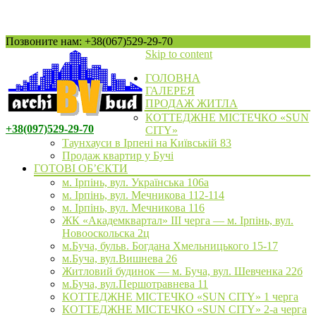
Позвоните нам: +38(067)529-29-70
Skip to content
ГОЛОВНА
ГАЛЕРЕЯ
ПРОДАЖ ЖИТЛА
КОТТЕДЖНЕ МІСТЕЧКО «SUN
+38(097)529-29-70
CITY»
Таунхауси в Ірпені на Київській 83
Продаж квартир у Бучі
ГОТОВІ ОБ’ЄКТИ
м. Ірпінь, вул. Українська 106а
м. Ірпінь, вул. Мечникова 112-114
м. Ірпінь, вул. Мечникова 116
ЖК «Академквартал» III черга — м. Ірпінь, вул.
Новооскольска 2ц
м.Буча, бульв. Богдана Хмельницького 15-17
м.Буча, вул.Вишнева 26
Житловий будинок — м. Буча, вул. Шевченка 22б
м.Буча, вул.Першотравнева 11
КОТТЕДЖНЕ МІСТЕЧКО «SUN CITY» 1 черга
КОТТЕДЖНЕ МІСТЕЧКО «SUN CITY» 2-а черга