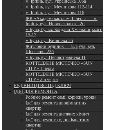
м. Ірпінь, вул. Українська 106а
м. Ірпінь, вул. Мечникова 112-114
м. Ірпінь, вул. Мечникова 116
ЖК «Академквартал» III черга — м.
Ірпінь, вул. Новооскольска 2ц
м.Буча, бульв. Богдана Хмельницького
15-17
м.Буча, вул.Вишнева 26
Житловий будинок — м. Буча, вул.
Шевченка 22б
м.Буча, вул.Першотравнева 11
КОТТЕДЖНЕ МІСТЕЧКО «SUN
CITY» 1 черга
КОТТЕДЖНЕ МІСТЕЧКО «SUN
CITY» 2-а черга
БУДІВНИЦТВО ПІД КЛЮЧ
ІДЕЇ ДЛЯ РЕМОНТА
Робимо ремонт самі, корисні уроки
Ідеї для ремонта двокімнатних
квартир
Ідеї для ремонта дитячих кімнат
Ідеї для ремонта однокімнатних
квартир