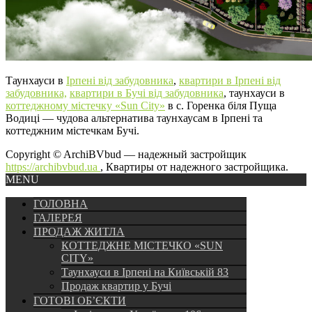
Таунхауси в
Ірпені від забудовника
,
квартири в Ірпені від
забудовника,
квартири в Бучі від забудовника
, таунхауси в
коттеджному містечку «Sun City»
в с. Горенка біля Пуща
Водиці — чудова альтернатива таунхаусам в Ірпені та
коттеджним містечкам Бучі.
Copyright © ArchiBVbud — надежный застройщик
https://archibvbud.ua
, Квартиры от надежного застройщика.
MENU
ГОЛОВНА
ГАЛЕРЕЯ
ПРОДАЖ ЖИТЛА
КОТТЕДЖНЕ МІСТЕЧКО «SUN
CITY»
Таунхауси в Ірпені на Київській 83
Продаж квартир у Бучі
ГОТОВІ ОБ’ЄКТИ