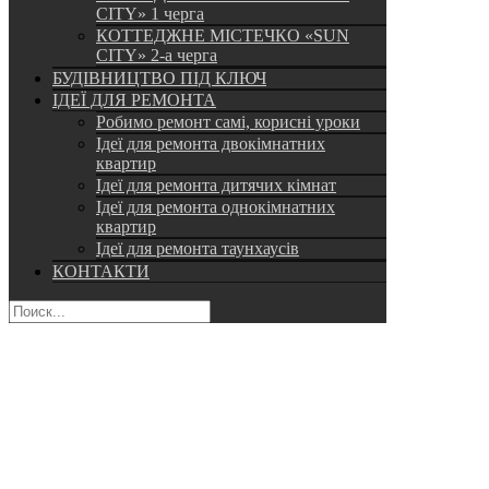
CITY» 1 черга
КОТТЕДЖНЕ МІСТЕЧКО «SUN
CITY» 2-а черга
БУДІВНИЦТВО ПІД КЛЮЧ
ІДЕЇ ДЛЯ РЕМОНТА
Робимо ремонт самі, корисні уроки
Ідеї для ремонта двокімнатних
квартир
Ідеї для ремонта дитячих кімнат
Ідеї для ремонта однокімнатних
квартир
Ідеї для ремонта таунхаусів
КОНТАКТИ