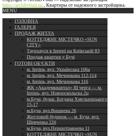
https://archibvbud.ua
, Квартиры от надежного застройщика.
MENU
ГОЛОВНА
ГАЛЕРЕЯ
ПРОДАЖ ЖИТЛА
КОТТЕДЖНЕ МІСТЕЧКО «SUN
CITY»
Таунхауси в Ірпені на Київській 83
Продаж квартир у Бучі
ГОТОВІ ОБ’ЄКТИ
м. Ірпінь, вул. Українська 106а
м. Ірпінь, вул. Мечникова 112-114
м. Ірпінь, вул. Мечникова 116
ЖК «Академквартал» III черга — м.
Ірпінь, вул. Новооскольска 2ц
м.Буча, бульв. Богдана Хмельницького
15-17
м.Буча, вул.Вишнева 26
Житловий будинок — м. Буча, вул.
Шевченка 22б
м.Буча, вул.Першотравнева 11
КОТТЕДЖНЕ МІСТЕЧКО «SUN