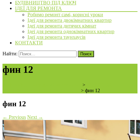
БУДІВНИЦТВО ПІД КЛЮЧ
ІДЕЇ ДЛЯ РЕМОНТА
Робимо ремонт самі, корисні уроки
Ідеї для ремонта двокімнатних квартир
Ідеї для ремонта дитячих кімнат
Ідеї для ремонта однокімнатних квартир
Ідеї для ремонта таунхаусів
КОНТАКТИ
Найти:
фин 12
ArchiBVbud - надежный застройщик
>
КОТТЕДЖНЕ
МІСТЕЧКО «SUN CITY» 3-я черга.
>
фин 12
фин 12
←
Previous
Next
→