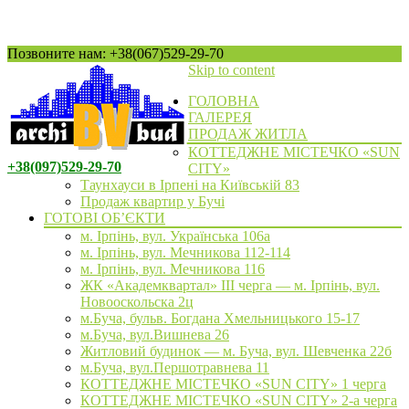
Позвоните нам: +38(067)529-29-70
Skip to content
ГОЛОВНА
ГАЛЕРЕЯ
ПРОДАЖ ЖИТЛА
КОТТЕДЖНЕ МІСТЕЧКО «SUN
+38(097)529-29-70
CITY»
Таунхауси в Ірпені на Київській 83
Продаж квартир у Бучі
ГОТОВІ ОБ’ЄКТИ
м. Ірпінь, вул. Українська 106а
м. Ірпінь, вул. Мечникова 112-114
м. Ірпінь, вул. Мечникова 116
ЖК «Академквартал» III черга — м. Ірпінь, вул.
Новооскольска 2ц
м.Буча, бульв. Богдана Хмельницького 15-17
м.Буча, вул.Вишнева 26
Житловий будинок — м. Буча, вул. Шевченка 22б
м.Буча, вул.Першотравнева 11
КОТТЕДЖНЕ МІСТЕЧКО «SUN CITY» 1 черга
КОТТЕДЖНЕ МІСТЕЧКО «SUN CITY» 2-а черга