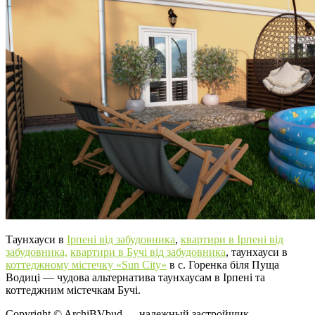
Таунхауси в
Ірпені від забудовника
,
квартири в Ірпені від
забудовника,
квартири в Бучі від забудовника
, таунхауси в
коттеджному містечку «Sun City»
в с. Горенка біля Пуща
Водиці — чудова альтернатива таунхаусам в Ірпені та
коттеджним містечкам Бучі.
Copyright © ArchiBVbud — надежный застройщик