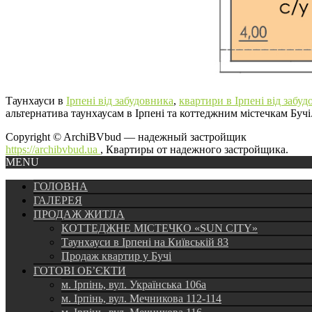
Таунхауси в
Ірпені від забудовника
,
квартири в Ірпені від забуд
альтернатива таунхаусам в Ірпені та коттеджним містечкам Бучі
Copyright © ArchiBVbud — надежный застройщик
https://archibvbud.ua
, Квартиры от надежного застройщика.
MENU
ГОЛОВНА
ГАЛЕРЕЯ
ПРОДАЖ ЖИТЛА
КОТТЕДЖНЕ МІСТЕЧКО «SUN CITY»
Таунхауси в Ірпені на Київській 83
Продаж квартир у Бучі
ГОТОВІ ОБ’ЄКТИ
м. Ірпінь, вул. Українська 106а
м. Ірпінь, вул. Мечникова 112-114