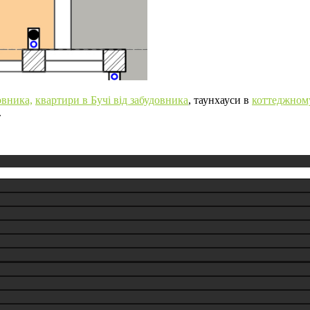
овника,
квартири в Бучі від забудовника
, таунхауси в
коттеджному
.