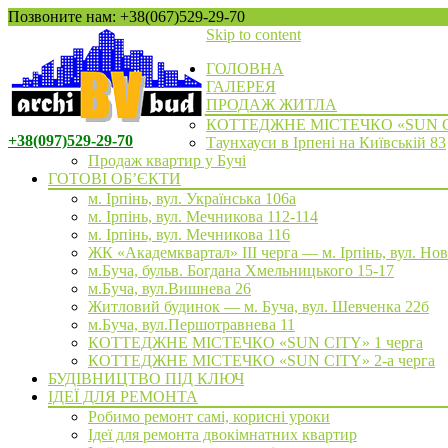
Позвоните нам: +38(067)529-29-70
Skip to content
ГОЛОВНА
ГАЛЕРЕЯ
ПРОДАЖ ЖИТЛА
КОТТЕДЖНЕ МІСТЕЧКО «SUN 
+38(097)529-29-70
Таунхауси в Ірпені на Київській 83
Продаж квартир у Бучі
ГОТОВІ ОБ’ЄКТИ
м. Ірпінь, вул. Українська 106а
м. Ірпінь, вул. Мечникова 112-114
м. Ірпінь, вул. Мечникова 116
ЖК «Академквартал» III черга — м. Ірпінь, вул. Но
м.Буча, бульв. Богдана Хмельницького 15-17
м.Буча, вул.Вишнева 26
Житловий будинок — м. Буча, вул. Шевченка 22б
м.Буча, вул.Першотравнева 11
КОТТЕДЖНЕ МІСТЕЧКО «SUN CITY» 1 черга
КОТТЕДЖНЕ МІСТЕЧКО «SUN CITY» 2-а черга
БУДІВНИЦТВО ПІД КЛЮЧ
ІДЕЇ ДЛЯ РЕМОНТА
Робимо ремонт самі, корисні уроки
Ідеї для ремонта двокімнатних квартир