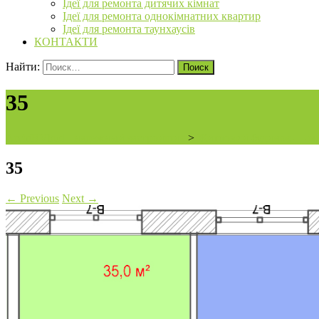
Ідеї для ремонта дитячих кімнат
Ідеї для ремонта однокімнатних квартир
Ідеї для ремонта таунхаусів
КОНТАКТИ
Найти:
35
ArchiBVbud - надежный застройщик
>
Житловий будинок — м. 
35
←
Previous
Next
→