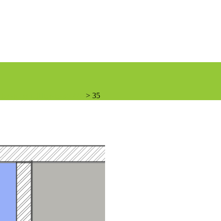
Буча, вул. Шевченко 22б
>
35