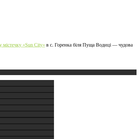
 містечку «Sun City»
в с. Горенка біля Пуща Водиці — чудова