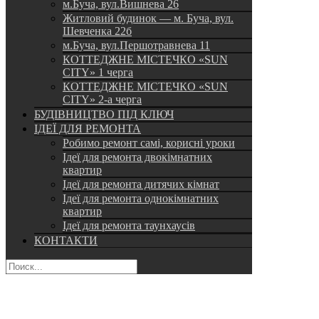
м.Буча, вул.Вишнева 26
Житловий будинок — м. Буча, вул.
Шевченка 22б
м.Буча, вул.Першотравнева 11
КОТТЕДЖНЕ МІСТЕЧКО «SUN
CITY» 1 черга
КОТТЕДЖНЕ МІСТЕЧКО «SUN
CITY» 2-а черга
БУДІВНИЦТВО ПІД КЛЮЧ
ІДЕЇ ДЛЯ РЕМОНТА
Робимо ремонт самі, корисні уроки
Ідеї для ремонта двокімнатних
квартир
Ідеї для ремонта дитячих кімнат
Ідеї для ремонта однокімнатних
квартир
Ідеї для ремонта таунхаусів
КОНТАКТИ