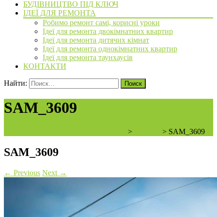
БУДІВНИЦТВО ПІД КЛЮЧ
ІДЕЇ ДЛЯ РЕМОНТА
Робимо ремонт самі, корисні уроки
Ідеї для ремонта двокімнатних квартир
Ідеї для ремонта дитячих кімнат
Ідеї для ремонта однокімнатних квартир
Ідеї для ремонта таунхаусів
КОНТАКТИ
Найти:
SAM_3609
ArchiBVbud - надежный застройщик
>
3 cherga
>
SAM_3609
SAM_3609
←
Previous
Next
→