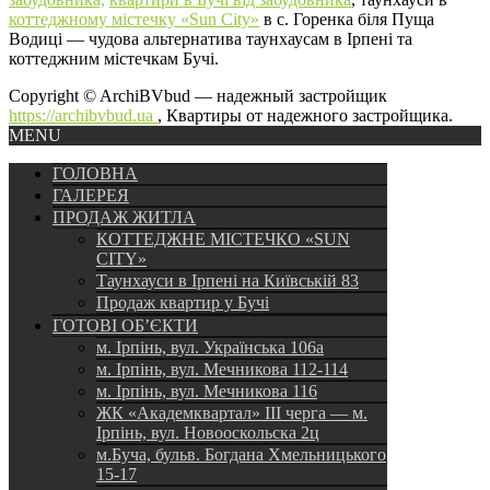
коттеджному містечку «Sun City»
в с. Горенка біля Пуща
Водиці — чудова альтернатива таунхаусам в Ірпені та
коттеджним містечкам Бучі.
Copyright © ArchiBVbud — надежный застройщик
https://archibvbud.ua
, Квартиры от надежного застройщика.
MENU
ГОЛОВНА
ГАЛЕРЕЯ
ПРОДАЖ ЖИТЛА
КОТТЕДЖНЕ МІСТЕЧКО «SUN
CITY»
Таунхауси в Ірпені на Київській 83
Продаж квартир у Бучі
ГОТОВІ ОБ’ЄКТИ
м. Ірпінь, вул. Українська 106а
м. Ірпінь, вул. Мечникова 112-114
м. Ірпінь, вул. Мечникова 116
ЖК «Академквартал» III черга — м.
Ірпінь, вул. Новооскольска 2ц
м.Буча, бульв. Богдана Хмельницького
15-17