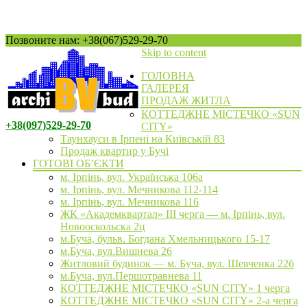
Позвоните нам: +38(067)529-29-70
Skip to content
ГОЛОВНА
ГАЛЕРЕЯ
ПРОДАЖ ЖИТЛА
КОТТЕДЖНЕ МІСТЕЧКО «SUN
+38(097)529-29-70
CITY»
Таунхауси в Ірпені на Київській 83
Продаж квартир у Бучі
ГОТОВІ ОБ’ЄКТИ
м. Ірпінь, вул. Українська 106а
м. Ірпінь, вул. Мечникова 112-114
м. Ірпінь, вул. Мечникова 116
ЖК «Академквартал» III черга — м. Ірпінь, вул.
Новооскольска 2ц
м.Буча, бульв. Богдана Хмельницького 15-17
м.Буча, вул.Вишнева 26
Житловий будинок — м. Буча, вул. Шевченка 22б
м.Буча, вул.Першотравнева 11
КОТТЕДЖНЕ МІСТЕЧКО «SUN CITY» 1 черга
КОТТЕДЖНЕ МІСТЕЧКО «SUN CITY» 2-а черга