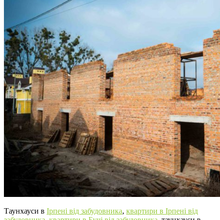
Таунхауси в
Ірпені від забудовника
,
квартири в Ірпені від
забудовника,
квартири в Бучі від забудовника
, таунхауси в