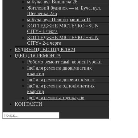
м.Буча, вул.Вишнева 26
Житловий будинок — м. Буча, вул.
Шевченка 22б
м.Буча, вул.Першотравнева 11
КОТТЕДЖНЕ МІСТЕЧКО «SUN
CITY» 1 черга
КОТТЕДЖНЕ МІСТЕЧКО «SUN
CITY» 2-а черга
БУДІВНИЦТВО ПІД КЛЮЧ
ІДЕЇ ДЛЯ РЕМОНТА
Робимо ремонт самі, корисні уроки
Ідеї для ремонта двокімнатних
квартир
Ідеї для ремонта дитячих кімнат
Ідеї для ремонта однокімнатних
квартир
Ідеї для ремонта таунхаусів
КОНТАКТИ