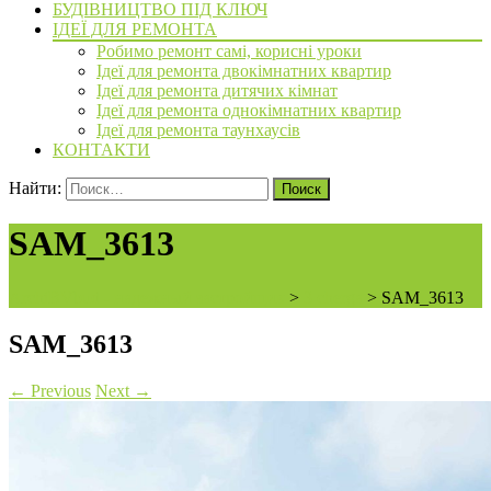
БУДІВНИЦТВО ПІД КЛЮЧ
ІДЕЇ ДЛЯ РЕМОНТА
Робимо ремонт самі, корисні уроки
Ідеї для ремонта двокімнатних квартир
Ідеї для ремонта дитячих кімнат
Ідеї для ремонта однокімнатних квартир
Ідеї для ремонта таунхаусів
КОНТАКТИ
Найти:
SAM_3613
ArchiBVbud - надежный застройщик
>
3 cherga
>
SAM_3613
SAM_3613
←
Previous
Next
→