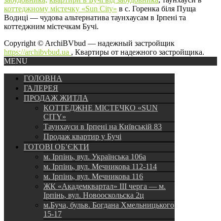
коттеджному містечку «Sun City»
в с. Горенка біля Пуща
Водиці — чудова альтернатива таунхаусам в Ірпені та
коттеджним містечкам Бучі.
Copyright © ArchiBVbud — надежный застройщик
https://archibvbud.ua
, Квартиры от надежного застройщика.
MENU
ГОЛОВНА
ГАЛЕРЕЯ
ПРОДАЖ ЖИТЛА
КОТТЕДЖНЕ МІСТЕЧКО «SUN
CITY»
Таунхауси в Ірпені на Київській 83
Продаж квартир у Бучі
ГОТОВІ ОБ’ЄКТИ
м. Ірпінь, вул. Українська 106а
м. Ірпінь, вул. Мечникова 112-114
м. Ірпінь, вул. Мечникова 116
ЖК «Академквартал» III черга — м.
Ірпінь, вул. Новооскольска 2ц
м.Буча, бульв. Богдана Хмельницького
15-17