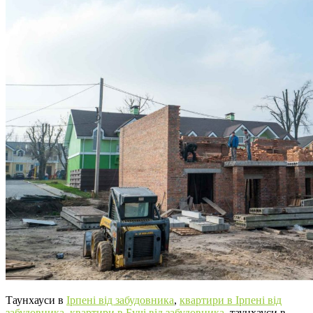
Таунхауси в
Ірпені від забудовника
,
квартири в Ірпені від
забудовника,
квартири в Бучі від забудовника
, таунхауси в