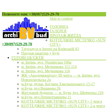
Позвоните нам: +38(067)529-29-70
Skip to content
ГОЛОВНА
ГАЛЕРЕЯ
ПРОДАЖ ЖИТЛА
КОТТЕДЖНЕ МІСТЕЧКО «SUN
+38(097)529-29-70
CITY»
Таунхауси в Ірпені на Київській 83
Продаж квартир у Бучі
ГОТОВІ ОБ’ЄКТИ
м. Ірпінь, вул. Українська 106а
м. Ірпінь, вул. Мечникова 112-114
м. Ірпінь, вул. Мечникова 116
ЖК «Академквартал» III черга — м. Ірпінь, вул.
Новооскольска 2ц
м.Буча, бульв. Богдана Хмельницького 15-17
м.Буча, вул.Вишнева 26
Житловий будинок — м. Буча, вул. Шевченка 22б
м.Буча, вул.Першотравнева 11
КОТТЕДЖНЕ МІСТЕЧКО «SUN CITY» 1 черга
КОТТЕДЖНЕ МІСТЕЧКО «SUN CITY» 2-а черга