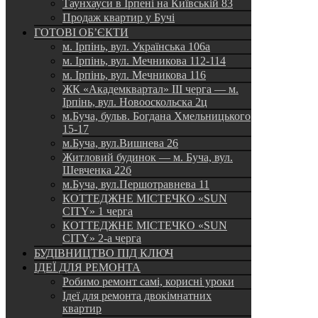
Таунхауси в Ірпені на Київській 83
Продаж квартир у Бучі
ГОТОВІ ОБ’ЄКТИ
м. Ірпінь, вул. Українська 106а
м. Ірпінь, вул. Мечникова 112-114
м. Ірпінь, вул. Мечникова 116
ЖК «Академквартал» III черга — м.
Ірпінь, вул. Новооскольска 2ц
м.Буча, бульв. Богдана Хмельницького
15-17
м.Буча, вул.Вишнева 26
Житловий будинок — м. Буча, вул.
Шевченка 22б
м.Буча, вул.Першотравнева 11
КОТТЕДЖНЕ МІСТЕЧКО «SUN
CITY» 1 черга
КОТТЕДЖНЕ МІСТЕЧКО «SUN
CITY» 2-а черга
БУДІВНИЦТВО ПІД КЛЮЧ
ІДЕЇ ДЛЯ РЕМОНТА
Робимо ремонт самі, корисні уроки
Ідеї для ремонта двокімнатних
квартир