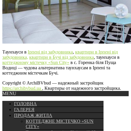
Таунхауси в
Ірпені від забудовника
,
квартири в Ірпені від
забудовника,
квартири в Бучі від забудовника
, таунхауси в
коттеджному містечку «Sun City»
в с. Горенка біля Пуща
Водиці — чудова альтернатива таунхаусам в Ірпені та
коттеджним містечкам Бучі.
Copyright © ArchiBVbud — надежный застройщик
https://archibvbud.ua
, Квартиры от надежного застройщика.
MENU
ГОЛОВНА
ГАЛЕРЕЯ
ПРОДАЖ ЖИТЛА
КОТТЕДЖНЕ МІСТЕЧКО «SUN
CITY»