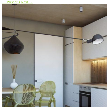
←
Previous
Next
→