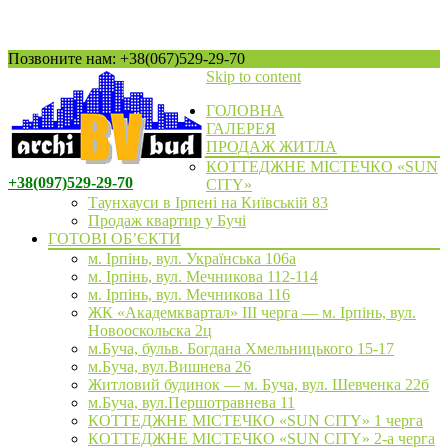
Позвоните нам: +38(067)529-29-70
Skip to content
ГОЛОВНА
ГАЛЕРЕЯ
ПРОДАЖ ЖИТЛА
КОТТЕДЖНЕ МІСТЕЧКО «SUN
+38(097)529-29-70
CITY»
Таунхауси в Ірпені на Київській 83
Продаж квартир у Бучі
ГОТОВІ ОБ’ЄКТИ
м. Ірпінь, вул. Українська 106а
м. Ірпінь, вул. Мечникова 112-114
м. Ірпінь, вул. Мечникова 116
ЖК «Академквартал» III черга — м. Ірпінь, вул.
Новооскольска 2ц
м.Буча, бульв. Богдана Хмельницького 15-17
м.Буча, вул.Вишнева 26
Житловий будинок — м. Буча, вул. Шевченка 22б
м.Буча, вул.Першотравнева 11
КОТТЕДЖНЕ МІСТЕЧКО «SUN CITY» 1 черга
КОТТЕДЖНЕ МІСТЕЧКО «SUN CITY» 2-а черга