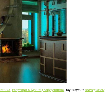
овника,
квартири в Бучі від забудовника
, таунхауси в
коттеджному
.