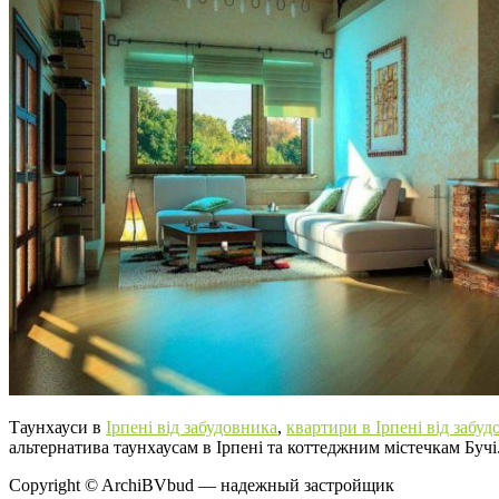
Таунхауси в
Ірпені від забудовника
,
квартири в Ірпені від забуд
альтернатива таунхаусам в Ірпені та коттеджним містечкам Бучі
Copyright © ArchiBVbud — надежный застройщик