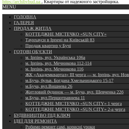
https://archibvbud.ua
, Квартиры от надежного застройщика.
MENU
ГОЛОВНА
ГАЛЕРЕЯ
ПРОДАЖ ЖИТЛА
КОТТЕДЖНЕ МІСТЕЧКО «SUN CITY»
Таунхауси в Ірпені на Київській 83
Продаж квартир у Бучі
ГОТОВІ ОБ’ЄКТИ
м. Ірпінь, вул. Українська 106а
м. Ірпінь, вул. Мечникова 112-114
м. Ірпінь, вул. Мечникова 116
ЖК «Академквартал» III черга — м. Ірпінь, вул. Но
м.Буча, бульв. Богдана Хмельницького 15-17
м.Буча, вул.Вишнева 26
Житловий будинок — м. Буча, вул. Шевченка 22б
м.Буча, вул.Першотравнева 11
КОТТЕДЖНЕ МІСТЕЧКО «SUN CITY» 1 черга
КОТТЕДЖНЕ МІСТЕЧКО «SUN CITY» 2-а черга
БУДІВНИЦТВО ПІД КЛЮЧ
ІДЕЇ ДЛЯ РЕМОНТА
Робимо ремонт самі, корисні уроки