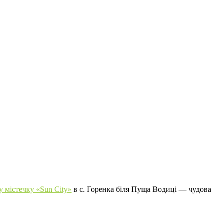
 містечку «Sun City»
в с. Горенка біля Пуща Водиці — чудова