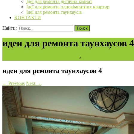
Ідеї для ремонта дитячих кімнат
Ідеї для ремонта однокімнатних квартир
Ідеї для ремонта таунхаусів
КОНТАКТИ
Найти:
идеи для ремонта таунхаусов 4
ArchiBVbud - надежный застройщик
>
Идеи для ремонта таунх
идеи для ремонта таунхаусов 4
←
Previous
Next
→