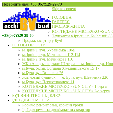
Позвоните нам: +38(067)529-29-70
Skip to content
ГОЛОВНА
ГАЛЕРЕЯ
ПРОДАЖ ЖИТЛА
КОТТЕДЖНЕ МІСТЕЧКО «SUN 
+38(097)529-29-70
Таунхауси в Ірпені на Київській 83
Продаж квартир у Бучі
ГОТОВІ ОБ’ЄКТИ
м. Ірпінь, вул. Українська 106а
м. Ірпінь, вул. Мечникова 112-114
м. Ірпінь, вул. Мечникова 116
ЖК «Академквартал» III черга — м. Ірпінь, вул. Но
м.Буча, бульв. Богдана Хмельницького 15-17
м.Буча, вул.Вишнева 26
Житловий будинок — м. Буча, вул. Шевченка 22б
м.Буча, вул.Першотравнева 11
КОТТЕДЖНЕ МІСТЕЧКО «SUN CITY» 1 черга
КОТТЕДЖНЕ МІСТЕЧКО «SUN CITY» 2-а черга
БУДІВНИЦТВО ПІД КЛЮЧ
ІДЕЇ ДЛЯ РЕМОНТА
Робимо ремонт самі, корисні уроки
Ідеї для ремонта двокімнатних квартир