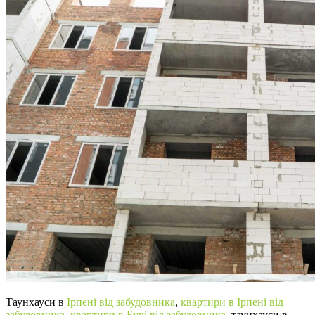
Таунхауси в
Ірпені від забудовника
,
квартири в Ірпені від
забудовника,
квартири в Бучі від забудовника
, таунхауси в