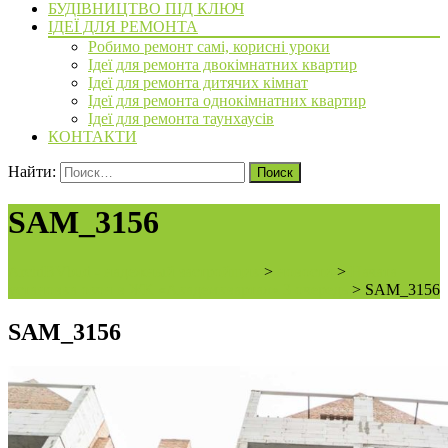
БУДІВНИЦТВО ПІД КЛЮЧ
ІДЕЇ ДЛЯ РЕМОНТА
Робимо ремонт самі, корисні уроки
Ідеї для ремонта двокімнатних квартир
Ідеї для ремонта дитячих кімнат
Ідеї для ремонта однокімнатних квартир
Ідеї для ремонта таунхаусів
КОНТАКТИ
Найти:
SAM_3156
ArchiBVbud - надежный застройщик
>
новости
>
Начата
установка окон в ЖК «Академквартал» 3 очередь
>
SAM_3156
SAM_3156