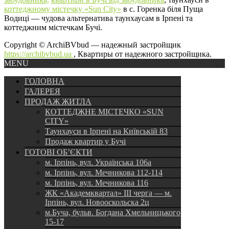
коттеджному містечку «Sun City»
в с. Горенка біля Пуща
Водиці — чудова альтернатива таунхаусам в Ірпені та
коттеджним містечкам Бучі.
Copyright © ArchiBVbud — надежный застройщик
https://archibvbud.ua
, Квартиры от надежного застройщика.
MENU
ГОЛОВНА
ГАЛЕРЕЯ
ПРОДАЖ ЖИТЛА
КОТТЕДЖНЕ МІСТЕЧКО «SUN
CITY»
Таунхауси в Ірпені на Київській 83
Продаж квартир у Бучі
ГОТОВІ ОБ’ЄКТИ
м. Ірпінь, вул. Українська 106а
м. Ірпінь, вул. Мечникова 112-114
м. Ірпінь, вул. Мечникова 116
ЖК «Академквартал» III черга — м.
Ірпінь, вул. Новооскольска 2ц
м.Буча, бульв. Богдана Хмельницького
15-17