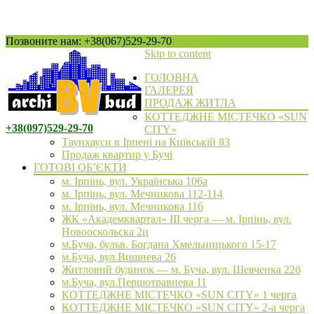
Позвоните нам: +38(067)529-29-70
Skip to content
ГОЛОВНА
ГАЛЕРЕЯ
ПРОДАЖ ЖИТЛА
КОТТЕДЖНЕ МІСТЕЧКО «SUN
+38(097)529-29-70
CITY»
Таунхауси в Ірпені на Київській 83
Продаж квартир у Бучі
ГОТОВІ ОБ’ЄКТИ
м. Ірпінь, вул. Українська 106а
м. Ірпінь, вул. Мечникова 112-114
м. Ірпінь, вул. Мечникова 116
ЖК «Академквартал» III черга — м. Ірпінь, вул.
Новооскольска 2ц
м.Буча, бульв. Богдана Хмельницького 15-17
м.Буча, вул.Вишнева 26
Житловий будинок — м. Буча, вул. Шевченка 22б
м.Буча, вул.Першотравнева 11
КОТТЕДЖНЕ МІСТЕЧКО «SUN CITY» 1 черга
КОТТЕДЖНЕ МІСТЕЧКО «SUN CITY» 2-а черга