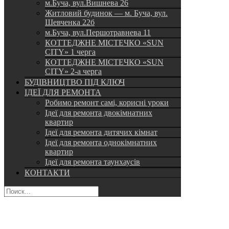
м.Буча, вул.Вишнева 26
Житловий будинок — м. Буча, вул.
Шевченка 22б
м.Буча, вул.Першотравнева 11
КОТТЕДЖНЕ МІСТЕЧКО «SUN
CITY» 1 черга
КОТТЕДЖНЕ МІСТЕЧКО «SUN
CITY» 2-а черга
БУДІВНИЦТВО ПІД КЛЮЧ
ІДЕЇ ДЛЯ РЕМОНТА
Робимо ремонт самі, корисні уроки
Ідеї для ремонта двокімнатних
квартир
Ідеї для ремонта дитячих кімнат
Ідеї для ремонта однокімнатних
квартир
Ідеї для ремонта таунхаусів
КОНТАКТИ