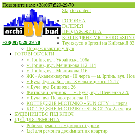
Позвоните нам: +38(067)529-29-70
Skip to content
ГОЛОВНА
ГАЛЕРЕЯ
ПРОДАЖ ЖИТЛА
КОТТЕДЖНЕ МІСТЕЧКО «SUN 
+38(097)529-29-70
Таунхауси в Ірпені на Київській 83
Продаж квартир у Бучі
ГОТОВІ ОБ’ЄКТИ
м. Ірпінь, вул. Українська 106а
м. Ірпінь, вул. Мечникова 112-114
м. Ірпінь, вул. Мечникова 116
ЖК «Академквартал» III черга — м. Ірпінь, вул. Но
м.Буча, бульв. Богдана Хмельницького 15-17
м.Буча, вул.Вишнева 26
Житловий будинок — м. Буча, вул. Шевченка 22б
м.Буча, вул.Першотравнева 11
КОТТЕДЖНЕ МІСТЕЧКО «SUN CITY» 1 черга
КОТТЕДЖНЕ МІСТЕЧКО «SUN CITY» 2-а черга
БУДІВНИЦТВО ПІД КЛЮЧ
ІДЕЇ ДЛЯ РЕМОНТА
Робимо ремонт самі, корисні уроки
Ідеї для ремонта двокімнатних квартир