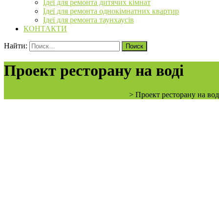
Ідеї для ремонта дитячих кімнат
Ідеї для ремонта однокімнатних квартир
Ідеї для ремонта таунхаусів
КОНТАКТИ
Найти:
Проект ресторану на воді
ArchiBVbud - надежный застройщик
>
Проект ресторану на вод