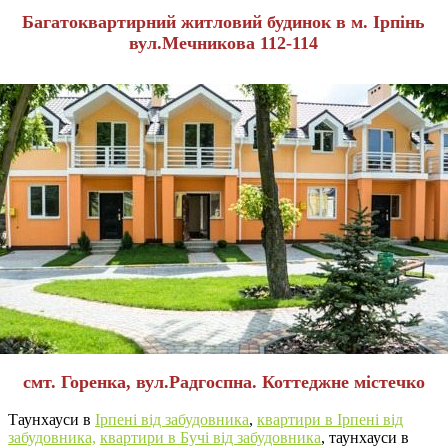
Багатоквартирний житловий будинок в м. Ірпінь
вул.Мечникова 112-114
смт. Горенка, вул.Радгоспна. Коттеджне містечко
Таунхауси в
Ірпені від забудовника
,
квартири в Ірпені від
забудовника,
квартири в Бучі від забудовника
, таунхауси в