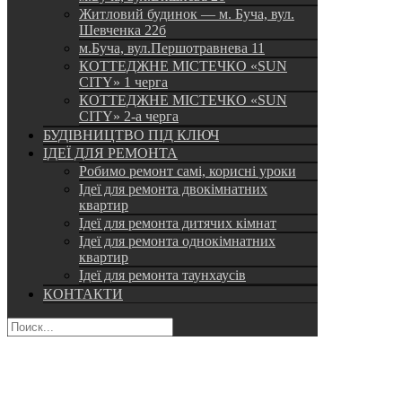
Житловий будинок — м. Буча, вул.
Шевченка 22б
м.Буча, вул.Першотравнева 11
КОТТЕДЖНЕ МІСТЕЧКО «SUN
CITY» 1 черга
КОТТЕДЖНЕ МІСТЕЧКО «SUN
CITY» 2-а черга
БУДІВНИЦТВО ПІД КЛЮЧ
ІДЕЇ ДЛЯ РЕМОНТА
Робимо ремонт самі, корисні уроки
Ідеї для ремонта двокімнатних
квартир
Ідеї для ремонта дитячих кімнат
Ідеї для ремонта однокімнатних
квартир
Ідеї для ремонта таунхаусів
КОНТАКТИ