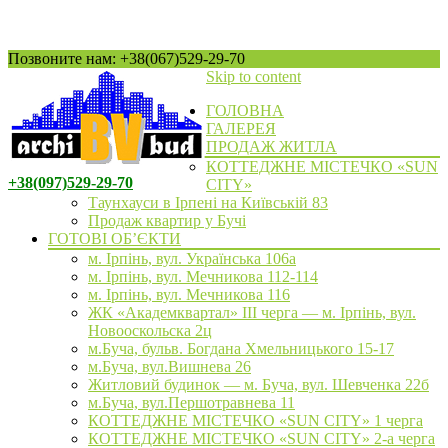
Позвоните нам: +38(067)529-29-70
Skip to content
ГОЛОВНА
ГАЛЕРЕЯ
ПРОДАЖ ЖИТЛА
КОТТЕДЖНЕ МІСТЕЧКО «SUN
+38(097)529-29-70
CITY»
Таунхауси в Ірпені на Київській 83
Продаж квартир у Бучі
ГОТОВІ ОБ’ЄКТИ
м. Ірпінь, вул. Українська 106а
м. Ірпінь, вул. Мечникова 112-114
м. Ірпінь, вул. Мечникова 116
ЖК «Академквартал» III черга — м. Ірпінь, вул.
Новооскольска 2ц
м.Буча, бульв. Богдана Хмельницького 15-17
м.Буча, вул.Вишнева 26
Житловий будинок — м. Буча, вул. Шевченка 22б
м.Буча, вул.Першотравнева 11
КОТТЕДЖНЕ МІСТЕЧКО «SUN CITY» 1 черга
КОТТЕДЖНЕ МІСТЕЧКО «SUN CITY» 2-а черга