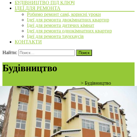
БУДІВНИЦТВО ПІД КЛЮЧ
ІДЕЇ ДЛЯ РЕМОНТА
Робимо ремонт самі, корисні уроки
Ідеї для ремонта двокімнатних квартир
Ідеї для ремонта дитячих кімнат
Ідеї для ремонта однокімнатних квартир
Ідеї для ремонта таунхаусів
КОНТАКТИ
Найти:
Будівництво
ArchiBVbud - надежный застройщик
>
Будівництво