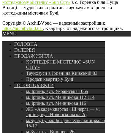
коттеджному містечку «Sun City»
в с. Горенка біля Пуща
Водиці — чудова альтернатива таунхаусам в Ірпені та
коттеджним містечкам Бучі.
Copyright © ArchiBVbud — надежный застройщик
https://archibvbud.ua
, Квартиры от надежного застройщика.
MENU
ГОЛОВНА
ГАЛЕРЕЯ
ПРОДАЖ ЖИТЛА
КОТТЕДЖНЕ МІСТЕЧКО «SUN
CITY»
Таунхауси в Ірпені на Київській 83
Продаж квартир у Бучі
ГОТОВІ ОБ’ЄКТИ
м. Ірпінь, вул. Українська 106а
м. Ірпінь, вул. Мечникова 112-114
м. Ірпінь, вул. Мечникова 116
ЖК «Академквартал» III черга — м.
Ірпінь, вул. Новооскольска 2ц
м.Буча, бульв. Богдана Хмельницького
15-17
м.Буча, вул.Вишнева 26