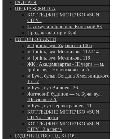
ГАЛЕРЕЯ
ПРОДАЖ ЖИТЛА
КОТТЕДЖНЕ МІСТЕЧКО «SUN
CITY»
Таунхауси в Ірпені на Київській 83
Продаж квартир у Бучі
ГОТОВІ ОБ’ЄКТИ
м. Ірпінь, вул. Українська 106а
м. Ірпінь, вул. Мечникова 112-114
м. Ірпінь, вул. Мечникова 116
ЖК «Академквартал» III черга — м.
Ірпінь, вул. Новооскольска 2ц
м.Буча, бульв. Богдана Хмельницького
15-17
м.Буча, вул.Вишнева 26
Житловий будинок — м. Буча, вул.
Шевченка 22б
м.Буча, вул.Першотравнева 11
КОТТЕДЖНЕ МІСТЕЧКО «SUN
CITY» 1 черга
КОТТЕДЖНЕ МІСТЕЧКО «SUN
CITY» 2-а черга
БУДІВНИЦТВО ПІД КЛЮЧ