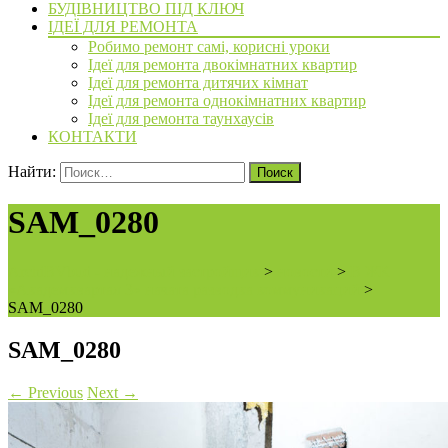
БУДІВНИЦТВО ПІД КЛЮЧ
ІДЕЇ ДЛЯ РЕМОНТА
Робимо ремонт самі, корисні уроки
Ідеї для ремонта двокімнатних квартир
Ідеї для ремонта дитячих кімнат
Ідеї для ремонта однокімнатних квартир
Ідеї для ремонта таунхаусів
КОНТАКТИ
Найти:
SAM_0280
ArchiBVbud - надежный застройщик
>
новости
>
В ЖК
«Академквартал 3» начата разводка коммуникаций
>
SAM_0280
SAM_0280
←
Previous
Next
→