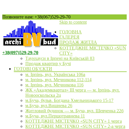
Позвоните нам: +38(067)529-29-70
Skip to content
ГОЛОВНА
ГАЛЕРЕЯ
ПРОДАЖ ЖИТЛА
КОТТЕДЖНЕ МІСТЕЧКО «SUN
+38(097)529-29-70
CITY»
Таунхауси в Ірпені на Київській 83
Продаж квартир у Бучі
ГОТОВІ ОБ’ЄКТИ
м. Ірпінь, вул. Українська 106а
м. Ірпінь, вул. Мечникова 112-114
м. Ірпінь, вул. Мечникова 116
ЖК «Академквартал» III черга — м. Ірпінь, вул.
Новооскольска 2ц
м.Буча, бульв. Богдана Хмельницького 15-17
м.Буча, вул.Вишнева 26
Житловий будинок — м. Буча, вул. Шевченка 22б
м.Буча, вул.Першотравнева 11
КОТТЕДЖНЕ МІСТЕЧКО «SUN CITY» 1 черга
КОТТЕДЖНЕ МІСТЕЧКО «SUN CITY» 2-а черга