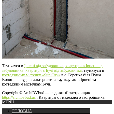
Таунхауси в
Ірпені від забудовника
,
квартири в Ірпені від
забудовника,
квартири в Бучі від забудовника
, таунхауси в
коттеджному містечку «Sun City»
в с. Горенка біля Пуща
Водиці — чудова альтернатива таунхаусам в Ірпені та
коттеджним містечкам Бучі.
Copyright © ArchiBVbud — надежный застройщик
https://archibvbud.ua
, Квартиры от надежного застройщика.
MENU
ГОЛОВНА