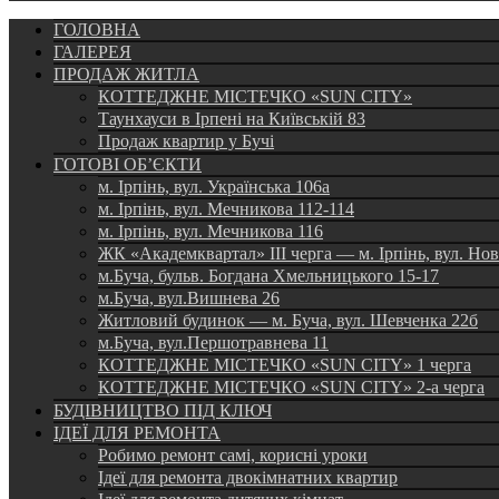
ГОЛОВНА
ГАЛЕРЕЯ
ПРОДАЖ ЖИТЛА
КОТТЕДЖНЕ МІСТЕЧКО «SUN CITY»
Таунхауси в Ірпені на Київській 83
Продаж квартир у Бучі
ГОТОВІ ОБ’ЄКТИ
м. Ірпінь, вул. Українська 106а
м. Ірпінь, вул. Мечникова 112-114
м. Ірпінь, вул. Мечникова 116
ЖК «Академквартал» III черга — м. Ірпінь, вул. Но
м.Буча, бульв. Богдана Хмельницького 15-17
м.Буча, вул.Вишнева 26
Житловий будинок — м. Буча, вул. Шевченка 22б
м.Буча, вул.Першотравнева 11
КОТТЕДЖНЕ МІСТЕЧКО «SUN CITY» 1 черга
КОТТЕДЖНЕ МІСТЕЧКО «SUN CITY» 2-а черга
БУДІВНИЦТВО ПІД КЛЮЧ
ІДЕЇ ДЛЯ РЕМОНТА
Робимо ремонт самі, корисні уроки
Ідеї для ремонта двокімнатних квартир