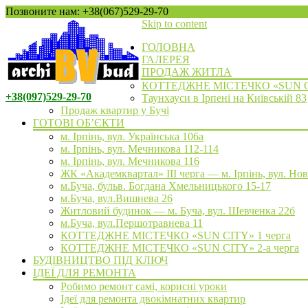
Позвоните нам: +38(067)529-29-70
Skip to content
ГОЛОВНА
ГАЛЕРЕЯ
ПРОДАЖ ЖИТЛА
КОТТЕДЖНЕ МІСТЕЧКО «SUN 
+38(097)529-29-70
Таунхауси в Ірпені на Київській 83
Продаж квартир у Бучі
ГОТОВІ ОБ’ЄКТИ
м. Ірпінь, вул. Українська 106а
м. Ірпінь, вул. Мечникова 112-114
м. Ірпінь, вул. Мечникова 116
ЖК «Академквартал» III черга — м. Ірпінь, вул. Но
м.Буча, бульв. Богдана Хмельницького 15-17
м.Буча, вул.Вишнева 26
Житловий будинок — м. Буча, вул. Шевченка 22б
м.Буча, вул.Першотравнева 11
КОТТЕДЖНЕ МІСТЕЧКО «SUN CITY» 1 черга
КОТТЕДЖНЕ МІСТЕЧКО «SUN CITY» 2-а черга
БУДІВНИЦТВО ПІД КЛЮЧ
ІДЕЇ ДЛЯ РЕМОНТА
Робимо ремонт самі, корисні уроки
Ідеї для ремонта двокімнатних квартир