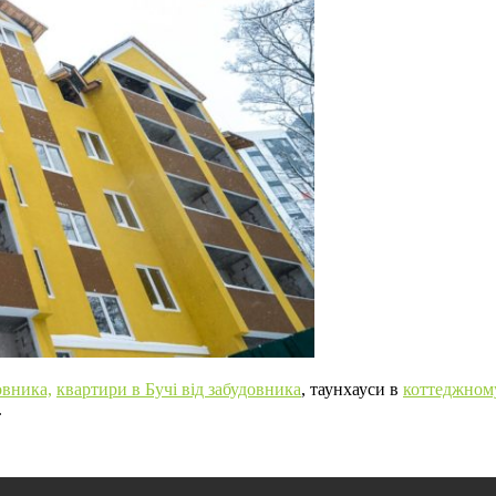
овника,
квартири в Бучі від забудовника
, таунхауси в
коттеджному
.