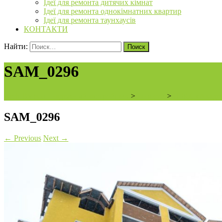
Ідеї для ремонта дитячих кімнат
Ідеї для ремонта однокімнатних квартир
Ідеї для ремонта таунхаусів
КОНТАКТИ
Найти:
SAM_0296
ArchiBVbud - надежный застройщик
>
новости
>
В ЖК «Академ
SAM_0296
←
Previous
Next
→