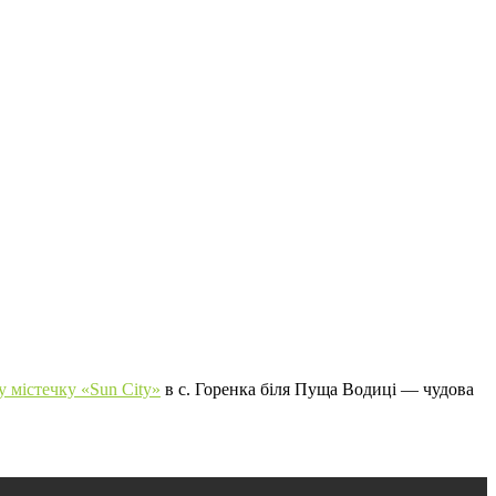
 містечку «Sun City»
в с. Горенка біля Пуща Водиці — чудова