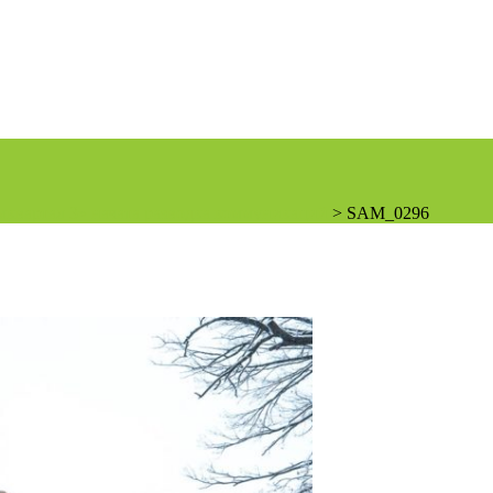
квартал 3» начата разводка коммуникаций
>
SAM_0296