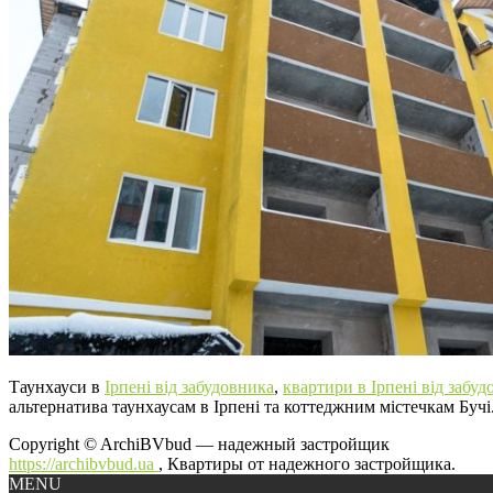
Таунхауси в
Ірпені від забудовника
,
квартири в Ірпені від забуд
альтернатива таунхаусам в Ірпені та коттеджним містечкам Бучі
Copyright © ArchiBVbud — надежный застройщик
https://archibvbud.ua
, Квартиры от надежного застройщика.
MENU