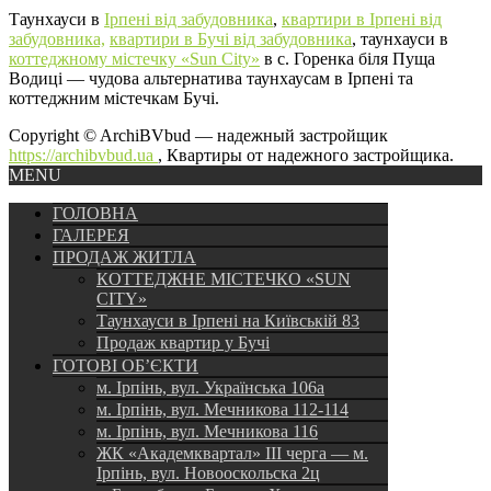
Таунхауси в
Ірпені від забудовника
,
квартири в Ірпені від
забудовника,
квартири в Бучі від забудовника
, таунхауси в
коттеджному містечку «Sun City»
в с. Горенка біля Пуща
Водиці — чудова альтернатива таунхаусам в Ірпені та
коттеджним містечкам Бучі.
Copyright © ArchiBVbud — надежный застройщик
https://archibvbud.ua
, Квартиры от надежного застройщика.
MENU
ГОЛОВНА
ГАЛЕРЕЯ
ПРОДАЖ ЖИТЛА
КОТТЕДЖНЕ МІСТЕЧКО «SUN
CITY»
Таунхауси в Ірпені на Київській 83
Продаж квартир у Бучі
ГОТОВІ ОБ’ЄКТИ
м. Ірпінь, вул. Українська 106а
м. Ірпінь, вул. Мечникова 112-114
м. Ірпінь, вул. Мечникова 116
ЖК «Академквартал» III черга — м.
Ірпінь, вул. Новооскольска 2ц