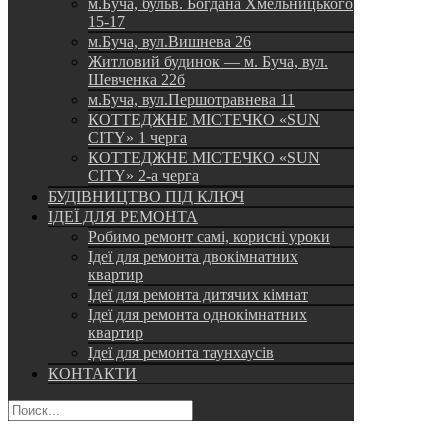
м.Буча, бульв. Богдана Хмельницького
15-17
м.Буча, вул.Вишнева 26
Житловий будинок — м. Буча, вул.
Шевченка 22б
м.Буча, вул.Першотравнева 11
КОТТЕДЖНЕ МІСТЕЧКО «SUN
CITY» 1 черга
КОТТЕДЖНЕ МІСТЕЧКО «SUN
CITY» 2-а черга
БУДІВНИЦТВО ПІД КЛЮЧ
ІДЕЇ ДЛЯ РЕМОНТА
Робимо ремонт самі, корисні уроки
Ідеї для ремонта двокімнатних
квартир
Ідеї для ремонта дитячих кімнат
Ідеї для ремонта однокімнатних
квартир
Ідеї для ремонта таунхаусів
КОНТАКТИ