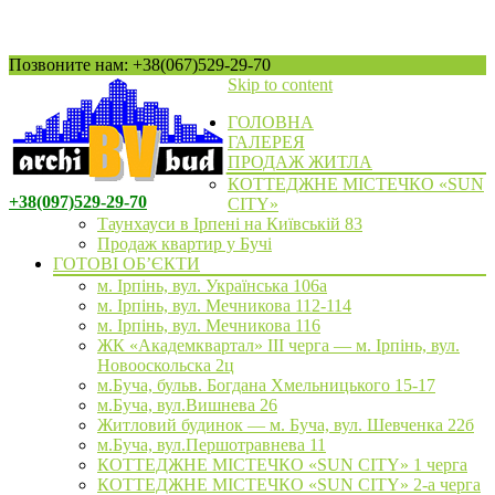
Позвоните нам: +38(067)529-29-70
Skip to content
ГОЛОВНА
ГАЛЕРЕЯ
ПРОДАЖ ЖИТЛА
КОТТЕДЖНЕ МІСТЕЧКО «SUN
+38(097)529-29-70
CITY»
Таунхауси в Ірпені на Київській 83
Продаж квартир у Бучі
ГОТОВІ ОБ’ЄКТИ
м. Ірпінь, вул. Українська 106а
м. Ірпінь, вул. Мечникова 112-114
м. Ірпінь, вул. Мечникова 116
ЖК «Академквартал» III черга — м. Ірпінь, вул.
Новооскольска 2ц
м.Буча, бульв. Богдана Хмельницького 15-17
м.Буча, вул.Вишнева 26
Житловий будинок — м. Буча, вул. Шевченка 22б
м.Буча, вул.Першотравнева 11
КОТТЕДЖНЕ МІСТЕЧКО «SUN CITY» 1 черга
КОТТЕДЖНЕ МІСТЕЧКО «SUN CITY» 2-а черга