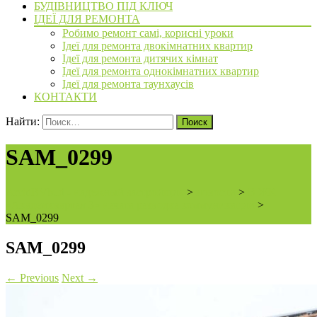
БУДІВНИЦТВО ПІД КЛЮЧ
ІДЕЇ ДЛЯ РЕМОНТА
Робимо ремонт самі, корисні уроки
Ідеї для ремонта двокімнатних квартир
Ідеї для ремонта дитячих кімнат
Ідеї для ремонта однокімнатних квартир
Ідеї для ремонта таунхаусів
КОНТАКТИ
Найти:
SAM_0299
ArchiBVbud - надежный застройщик
>
новости
>
В ЖК
«Академквартал 3» начата разводка коммуникаций
>
SAM_0299
SAM_0299
←
Previous
Next
→